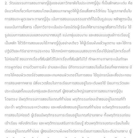
2. วัฒนธรรมการสอนภาษาญี่ปุ่นของมหาวิทยาลัยในประเทศญี่ปุ่น ที่เป็นลักษณะเด่น คือ
มีแนวคิดเกี่ยวกับการสอนโดยเน้นสอนภาษาพูดให้ผู้เรียนสื่อสารได้ก่อน ไม่พูดภาษาอื่นใน
การสอนจะพูดเฉพาะภาษาญี่ปุ่น เน้นการสอนแบบธรรมชาติที่ไม่เป็นรูปแบบ หลักสูตรเป็น
แบบเน้นการสื่อสาร เนื้อหาวิชาจะเน้นประโยชน์ต่อผู้เรียนให้สามารถพูดสื่อสารได้จริง ใช้
รูปแบบการสอนแบบแสดงบทบาทสมมุติ แบ่งกลุ่มมอบงาน และสอนแบบศูนย์การเรียนรู้
เป็นหลัก ใช้วิธีการสอนแบบใช้ภาษาญี่ปุ่นอย่างเดียว ให้ผู้เรียนฟังแล้วพูดตาม และใช้การ
ปฏิบัติและกิริยาอาการประกอบ ใช้เทคนิคการสอนแบบสอนจากเรื่องใช้บ่อยไปหาเรื่องที่
ไม่ค่อยใช้ สอนจากเรื่องที่สัมผัสได้ไปหาเรื่องที่สัมผัสไม่ได้ ทักษะทางภาษาจะเน้นทักษะ
การพูดก่อน ตามด้วยการฟัง อ่านและเขียน มีกิจกรรมการสอนในชั้นเรียนที่หลากหลาย มี
การใช้คอมพิวเตอร์ช่วยสอนและเกมคอมพิวเตอร์ในการสอน ใช้อุปกรณ์และสื่อประกอบ
การสอนหลากหลาย มีสิ่งแวดล้อมในการเรียนการสอนอยู่ในระดับพอใช้ นิยมการวัดและ
ประเมินผลทั้งแบบอิงกลุ่มและอิงเกณฑ์ ผู้สอนส่วนใหญ่จบสาขาการสอนภาษาญี่ปุ่น
โดยตรง มีพฤติกรรมการสอนในเกณฑ์ทำบ่อย พฤติกรรมก่อนเข้าสอนอยู่ในเกณฑ์ทำ
ประจำ พฤติกรรมระหว่างสอน และหลังเลิกสอนอยู่ในเกณฑ์ทำบ่อย แต่พฤติกรรมเสริม
การสอนไม่ค่อยดี ผู้เรียนมีพฤติกรรมการเรียนอยู่ในเกณฑ์ปานกลาง ทั้งพฤติกรรมก่อน
เข้าเรียน หลังเลิกเรียน และพฤติกรรมเสริมการเรียนรู้ ส่วนพฤติกรรมขณะเรียนในชั้น
เรียนอยู่ในเกณฑ์ทำบ่อย ผู้สอนมีความพึงพอใจต่อการเรียนการสอนในระดับปานกลาง ผู้