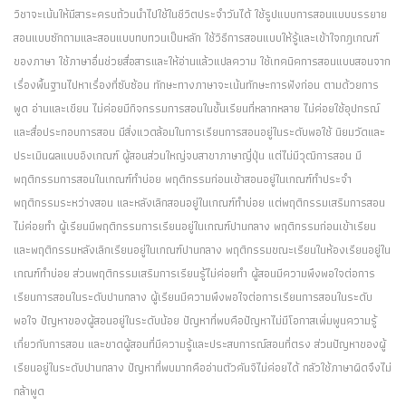
วิชาจะเน้นให้มีสาระครบถ้วนนำไปใช้ในชีวิตประจำวันได้ ใช้รูปแบบการสอนแบบบรรยาย
สอนแบบซักถามและสอนแบบทบทวนเป็นหลัก ใช้วิธีการสอนแบบให้รู้และเข้าใจกฎเกณฑ์
ของภาษา ใช้ภาษาอื่นช่วยสื่อสารและให้อ่านแล้วแปลความ ใช้เทคนิคการสอนแบบสอนจาก
เรื่องพื้นฐานไปหาเรื่องที่ซับซ้อน ทักษะทางภาษาจะเน้นทักษะการฟังก่อน ตามด้วยการ
พูด อ่านและเขียน ไม่ค่อยมีกิจกรรมการสอนในชั้นเรียนที่หลากหลาย ไม่ค่อยใช้อุปกรณ์
และสื่อประกอบการสอน มีสิ่งแวดล้อมในการเรียนการสอนอยู่ในระดับพอใช้ นิยมวัดและ
ประเมินผลแบบอิงเกณฑ์ ผู้สอนส่วนใหญ่จบสาขาภาษาญี่ปุ่น แต่ไม่มีวุฒิการสอน มี
พฤติกรรมการสอนในเกณฑ์ทำบ่อย พฤติกรรมก่อนเข้าสอนอยู่ในเกณฑ์ทำประจำ
พฤติกรรมระหว่างสอน และหลังเลิกสอนอยู่ในเกณฑ์ทำบ่อย แต่พฤติกรรมเสริมการสอน
ไม่ค่อยทำ ผู้เรียนมีพฤติกรรมการเรียนอยู่ในเกณฑ์ปานกลาง พฤติกรรมก่อนเข้าเรียน
และพฤติกรรมหลังเลิกเรียนอยู่ในเกณฑ์ปานกลาง พฤติกรรมขณะเรียนในห้องเรียนอยู่ใน
เกณฑ์ทำบ่อย ส่วนพฤติกรรมเสริมการเรียนรู้ไม่ค่อยทำ ผู้สอนมีความพึงพอใจต่อการ
เรียนการสอนในระดับปานกลาง ผู้เรียนมีความพึงพอใจต่อการเรียนการสอนในระดับ
พอใจ ปัญหาของผู้สอนอยู่ในระดับน้อย ปัญหาที่พบคือปัญหาไม่มีโอกาสเพิ่มพูนความรู้
เกี่ยวกับการสอน และขาดผู้สอนที่มีความรู้และประสบการณ์สอนที่ตรง ส่วนปัญหาของผู้
เรียนอยู่ในระดับปานกลาง ปัญหาที่พบมากคืออ่านตัวคันจิไม่ค่อยได้ กลัวใช้ภาษาผิดจึงไม่
กล้าพูด