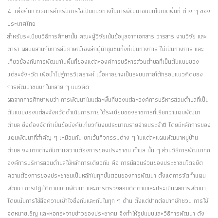
4. เพื่อค้นหาวิธีการสำหรับการใช้เป็นแนวทางในการพัฒนาชนบทในเขตพื้นที่ ต่าง ๆ ของ
ประเทศไทย
สำหรับระเบียบวิธีการศึกษานั้น คณะผู้วิจัยเน้นข้อมูลจากเอกสาร วารสาร งานวิจัย และ
ตำรา ผสมผสานกับการสัมภาษณ์เชิงลึกผู้นำชุมชนทั้งที่เป็นทางการ ไม่เป็นทางการ และ
เกี่ยวข้องกับการพัฒนาในพื้นที่ของแต่ละองค์การบริหารส่วนตำบลที่เป็นต้นแบบของ
แต่ละจังหวัด เพื่อนำไปสู่การวิเคราะห์ เนื้อหาอย่างเป็นระบบภายใต้กรอบแนวคิดของ
การพัฒนาชนบทในหลาย ๆ แนวคิด
ผลจากการศึกษาพบว่า การพัฒนาในแต่ละพื้นที่ของแต่ละองค์การบริหารส่วนตำบลที่เป็น
ต้นแบบของแต่ละจังหวัดดำเนินการภายใต้ระเบียบของราชการที่เรียกว่าแผนพัฒนา
ตำบล ซึ่งต้องจัดทำเป็นข้อบังคับเกี่ยวกับงบประมาณรายจ่ายประจำปี โดยมีหลักการของ
แผนพัฒนาที่สำคัญ ๆ เหมือนกัน ยกเว้นกิจกรรมต่าง ๆ ในแต่ละแผนพัฒนาหมู่บ้าน
ตำบล จะแตกต่างกันตามความต้องการของประชาชน ตำบล นั้น ๆ ส่วนวิธีการพัฒนาทุก
องค์การบริหารส่วนตำบลใช้หลักการเดียวกัน คือ การมีส่วนร่วมของประชาชนโดยยึด
ความต้องการของประชาชนเป็นหลักในทุกขั้นตอนของการพัฒนา ตั้งแต่การจัดทำแผน
พัฒนา การปฏิบัติตามแผนพัฒนา และการตรวจสอบติดตามและประเมินผลการพัฒนา
โดยเน้นการใช้สื่อความเข้าใจซึ่งกันและกันในทุก ๆ ด้าน ตั้งแต่ปากต่อปากชักชวน การใช้
จดหมายเชิญ และหอกระจายข่าวของประชาคม จึงทำให้รูปแบบและวิธีการพัฒนา ดัง