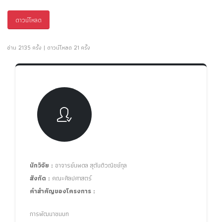
ดาวน์โหลด
อ่าน 2135 ครั้ง | ดาวน์โหลด 21 ครั้ง
นักวิจัย :
อาจารย์นพดล สุตันติวณิชย์กุล
สังกัด :
คณะศิลปศาสตร์
คำสำคัญของโครงการ :
การพัฒนาชนบท