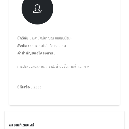
นักวิจัย :
ผศ.นัศพ์ชาณัณ ชินปัญช์ธนะ
สังกัด :
คณะเทคโนโลยีสารสนเทศ
คำสำคัญของโครงการ :
การประมวลผลภาพ, กราฟ, ลำดับชั้น,การจำแนกภาพ
ปีที่เสร็จ :
2556
ผลงานที่เผยแพร่