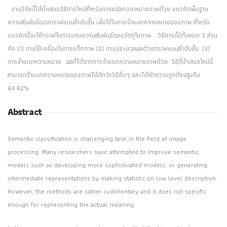
งานวิจัยนี้ได้นำเสนอวิธีการใหม่สำหรับการแปลความหมายภาพด้วย แนวคิดพื้นฐาน
ความสัมพันธ์ของกราฟแบบลำดับชั้น เพื่อใช้ในการจำแนกความหมายของภาพ สำหรับ
แนวคิดนี้จะใช้กราฟในการแทนความสัมพันธ์ของวัตถุในภาพ วิธีการนี้มีทั้งหมด 3 ส่วน
คือ (1) การใช้เครื่องในการแท็กภาพ (2) การประมวลผลด้วยกราฟแบบลำดับชั้น (3)
การจำแนกความหมาย ผลที่ได้จากการจำแนกความหมายภาพด้วย วิธีที่นำเสนอใหม่นี้
สามารถจำแนกความหมายของภาพได้ดีกว่าวิธีอื่นๆ และได้ค่าความถูกต้องสูงถึง
84.82%
Abstract
Semantic classification is challenging task in the field of image
processing. Many researchers have attempted to improve semantic
models such as developing more sophisticated models, or generating
intermediate representations by making statistic on low level description.
However, the methods are rather rudimentary and it does not specific
enough for representing the actual meaning.