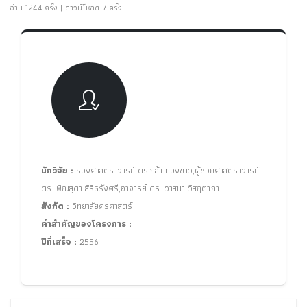
อ่าน 1244 ครั้ง | ดาวน์โหลด 7 ครั้ง
นักวิจัย :
รองศาสตราจารย์ ดร.กล้า ทองขาว,ผู้ช่วยศาสตราจารย์
ดร. พิณสุดา สิริธรังศรี,อาจารย์ ดร. วาสนา วิสฤตาภา
สังกัด :
วิทยาลัยครุศาสตร์
คำสำคัญของโครงการ :
ปีที่เสร็จ :
2556