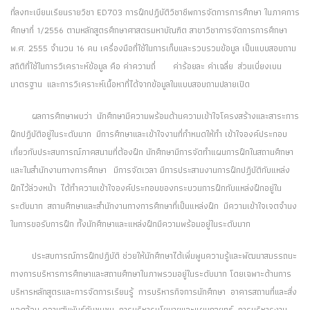
ที่ลงทะเบียนเรียนรายวิชา ED703 การฝึกปฏิบัติวิชาชีพการจัดการการศึกษา ในภาคการ
ศึกษาที่ 1/2556 ตามหลักสูตรศึกษาศาสตรมหาบัณฑิต สาขาวิชาการจัดการการศึกษา
พ.ศ. 2555 จำนวน 16 คน เครื่องมือที่ใช้ในการเก็บและรวบรวมข้อมูล เป็นแบบสอบถาม
สถิติที่ใช้ในการวิเคราะห์ข้อมูล คือ ค่าความถี่ ค่าร้อยละ ค่าเฉลี่ย ส่วนเบี่ยงเบน
มาตรฐาน และการวิเคราะห์เนื้อหาที่ได้จากข้อมูลในแบบสอบถามปลายเปิด
ผลการศึกษาพบว่า นักศึกษามีความพร้อมด้านความเข้าใจโครงสร้างและสาระการ
ฝึกปฏิบัติอยู่ในระดับมาก มีการศึกษาและเข้าใจงานที่กำหนดให้ทำ เข้าใจองค์ประกอบ
เกี่ยวกับประสบการณ์ภาคสนามที่ต้องฝึก นักศึกษามีการจัดทำแผนการฝึกในสถานศึกษา
และในสำนักงานทางการศึกษา มีการจัดเวลา มีการประสานงานการฝึกปฏิบัติกับแหล่ง
ฝึกไว้ล่วงหน้า ได้ทำความเข้าใจองค์ประกอบของกระบวนการฝึกกับแหล่งฝึกอยู่ใน
ระดับมาก สถานศึกษาและสำนักงานทางการศึกษาที่เป็นแหล่งฝึก มีความเข้าใจเจตจำนง
ในการขอรับการฝึก ทั้งนักศึกษาและแหล่งฝึกมีความพร้อมอยู่ในระดับมาก
ประสบการณ์การฝึกปฏิบัติ ช่วยให้นักศึกษาได้เพิ่มพูนความรู้และพัฒนาสมรรถนะ
ทางการบริหารการศึกษาและสถานศึกษาในภาพรวมอยู่ในระดับมาก โดยเฉพาะด้านการ
บริหารหลักสูตรและการจัดการเรียนรู้ การบริหารกิจการนักศึกษา อาคารสถานที่และสิ่ง
แวดล้อม ความสัมพันธ์กับชุมชน การบริหารนโยบายและแผนกลยุทธ์ การบริหารงาน