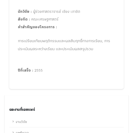
นักวิจัย :
ผู้ช่วยศาสตราจารย์ เชียง เภาชิต
สังกัด :
คณะเศรษฐศาสตร์
คำสำคัญของโครงการ :
การเปรียบเทียบพฤติกรรมและผลสัมฤทธิ์ทางการเรียน, การ
ประเมินผลระหว่างเรียน
และประเมินผลสรุปรวม
ปีที่เสร็จ :
2555
ผลงานที่เผยแพร่
งานวิจัย
ผลสำรวจ