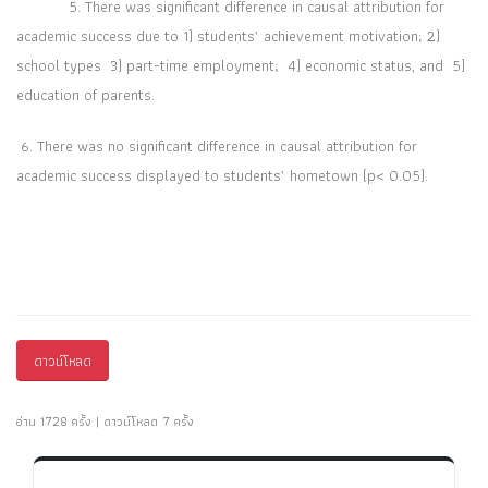
5. There was significant difference in causal attribution for
academic success due to 1) students’ achievement motivation; 2)
school types 3) part-time employment; 4) economic status, and 5)
education of parents.
6. There was no significant difference in causal attribution for
academic success displayed to students’ hometown (p< 0.05).
ดาวน์โหลด
อ่าน 1728 ครั้ง | ดาวน์โหลด 7 ครั้ง