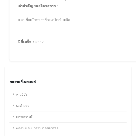
คำสำคัญของโครงการ :
แคลเซี่ยมไฮดรอกซี่อะพาไทต์ เหล็ก
ปีที่เสร็จ :
2557
ผลงานที่เผยแพร่
งานวิจัย
ผลสำรวจ
บทวิเคราะห์
ผลงานและบทความวิจัยคัดสรร