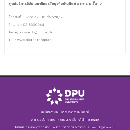
ศูนย์บริการวิจัย มหาวิทยาลัยธุรกิจบัณฑิตย์ อาคาร 6 ชั้น 17
โทรศัพท์ : 02-9547300 ต่อ 528,128
โทรสาร : 02-5800064
Email:
research@dpu.ac.th
URL: www.dpu.ac.th/dpurc
ศูนย์บริการ RDI มหาวิทยาลัยธุรกิจบัณฑิตย์
อาคาร 5 ชั้น M 110/1-4 ถนนประชาชื่น หลักสี่ กทม 10210
โทรศัพท์ 02-954-7300 ต่อทีม A 128,431 ต่อทีม B 633 อีเมล
research@dpu.ac.th