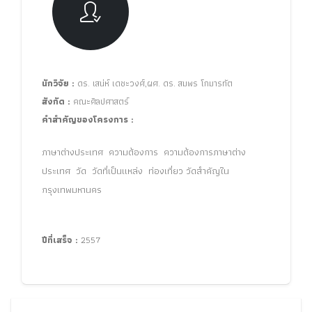
นักวิจัย :
ดร. เสน่ห์ เดชะวงศ์,ผศ. ดร. สมพร โกมารทัต
สังกัด :
คณะศิลปศาสตร์
คำสำคัญของโครงการ :
ภาษาต่างประเทศ ความต้องการ ความต้องการภาษาต่าง
ประเทศ วัด วัดที่เป็นแหล่ง
ท่องเที่ยว วัดสำคัญใน
กรุงเทพมหานคร
ปีที่เสร็จ :
2557