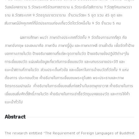
วิมลมังคลาราม 5.วัดพระศรีรัตนศาสดาราม 6.วัดระฆังโฆสิตาราม 7.วัดสุทัศนเทพวรา
ราม 8.วัดสระเกศ 9.วัดอรุณราชวราราม จำนวนวัดละ 5 ชุด รวม 45 ชุด และ
สัมภาษณ์มัคคุเทศก์ที่มีดปรแกรมท่องเที่ยววัดใดวัดหนึ่งใน 9 วัด จำนวน 5 คน
ผลการศึกษา พบว่า ภาษาต่างประเทศที่วัดทั้ง 9 วัดต้องการมากที่สุด คือ
ภาษาอังกฤษ รองลงมาคือ ภาษาจีน ภาษาญี่ปุ่น และภาษาเกาหลี ตามลำดับ เพื่อจัดทำป้าย
บอกทางภายในวัด ป้ายอธิบายสถานที่แต่ละจุดภายในวัด ป้ายอธิบายข้อปฏิบัติต่างๆใน
การเยี่ยมชมวัด แผ่นพับข้อมูลเกี่ยวกับการเยี่ยมชมวัด และบทบรรยายประวัติ และ
แนะนำสถานที่ภายในวัด ส่วนประเด็นหัวข้อ และเนื้อหาในการนำชมวัดที่วัดทั้ง 9 แห่ง
ต้องการ ประกอบด้วย คำอธิบายในการเยี่ยมชมพระอุโบสถ พระประธานและภาพ
จิตรกรรมฝาผนัง คำอธิบายในการเยี่ยมชมสิ่งก่อสร้างในเขตพุทธาวาส คำอธิบายในการ
เยี่ยมชมสิ่งศักดิ์สิทธิ์ภายในวัด คำอธิบายในการเช่าซื้อวัตถุมงคลของวัด และการให้คำ
แนะนำทั่วไป
Abstract
The research entitled “The Requirement of Foreign Languages of Buddhist