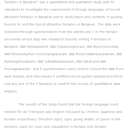
Temples in Bangkok” was a quantitative and qualitative study with its
objectives to investigate the requirement of foreign languages of tourist
attraction temples in Bangkok and to study topics and contents in guiding
tourists to visit the tourist attraction temples in Bangkok. The data were
collected through questionnaires from the abbots and / or the temple
personnel whose duty was related to tourists visiting 9 temples in
Bangkok: Wat Kanlayanamit, Wat Chanasongkhram, Wat Bovornivesvihar,
Wat Phrachetuphon vimolmanghararam, Wat Phrasrirattanasasadaram, Wat
Rakhangkhositaram, Wat Suthatthepvararam, Wat Saket and Wat
Arunrajavararam, and 5 questionnaires were used to collect the data from
each temple, and interviewed 5 certified tourist guides leading tourists to
visit any one of the 9 temples to confirm the results of quantitative data
analysis.
The results of the study found that the foreign language most
needed for all 9 temples was English followed by Chinese, Japanese and
Korean respectively. Direction signs, signs giving details of places in the
temples, signs for rules and regulations in temple visit, temple