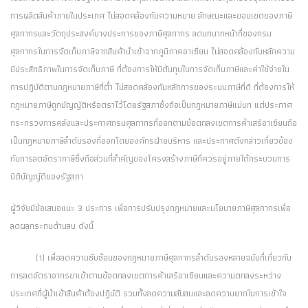
การผลิตสินค้าภายในประเทศ ไม่สอดคล้องกับความหมาย ลักษณะและขอบเขตของภาษี
ศุลกากรและวัตถุประสงค์บางประการของภาษีศุลกากร ลดบทบาทหน้าที่ของกรม
ศุลกากรในการจัดเก็บภาษีจากสินค้านำเข้าจากภูมิภาคอาเซียน ไม่สอดคล้องกับหลักความ
มีประสิทธิภาพในการจัดเก็บภาษี ที่ต้องการให้มีต้นทุนในการจัดเก็บภาษีและค่าใช้จ่ายใน
การปฏิบัติตามกฎหมายภาษีที่ต่ำ ไม่สอดคล้องกับหลักการของระบบภาษีที่ดี ที่ต้องการให้
กฎหมายภาษีถูกบัญญัติหรือตราไว้โดยรัฐสภาซึ่งถือเป็นกฎหมายภาษีแม่บท แต่ประกาศ
กระทรวงการคลังและประกาศกรมศุลกากรที่ออกตามข้อตกลงเขตการค้าเสรีอาเซียนถือ
เป็นกฎหมายภาษีลำดับรองที่ออกโดยองค์กรฝ่ายบริหาร และประกาศดังกล่าวเกี่ยวข้อง
กับการลดอัตราภาษีซึ่งถือส่วนที่สำคัญของโครงสร้างภาษีที่ควรอยู่ภายใต้กระบวนการ
นิติบัญญัติของรัฐสภา
ผู้วิจัยมีข้อเสนอแนะ 3 ประการ เพื่อการปรับปรุงกฎหมายและนโยบายภาษีศุลกากรเพื่อ
ลดผลกระทบด้านลบ ดังนี้
(1) เพื่อลดความซับซ้อนของกฎหมายภาษีศุลกากรลำดับรองหลายฉบับที่เกี่ยวกับ
การลดอัตราอากรขาเข้าตามข้อตกลงเขตการค้าเสรีอาเซียนและความตกลงระหว่าง
ประเทศที่ผู้นำเข้าสินค้าต้องปฏิบัติ รวมทั้งลดความสับสนและลดความยากในการเข้าใจ