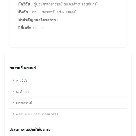
นักวิจัย :
ผู้ช่วยศาสตราจารย์ ดร.จิรศักดิ์ รอดจันทร์
สังกัด :
คณะนิติศาสตร์ปรีดี พนมยงค์
คำสำคัญของโครงการ :
ปีที่เสร็จ :
2556
ผลงานที่เผยแพร่
งานวิจัย
ผลสำรวจ
บทวิเคราะห์
ผลงานและบทความวิจัยคัดสรร
ประเภทงานวิจัยที่ให้บริการ