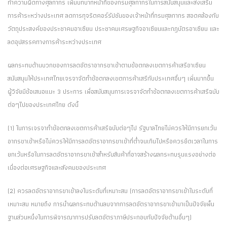
ทำความผิดทางศุลกากร เพิ่มบทบาทหน้าที่ของกรมศุลกากรในการสนับสนุนและส่งเสริม
การค้าระหว่างประเทศ ลดการทุจริตคอร์รัปชันของเจ้าหน้าที่กรมศุลกากร สอดคล้องกับ
วัตถุประสงค์ของประชาคมอาเซียน ประชาคมเศรษฐกิจอาเซียนและกฎบัตรอาเซียน และ
ลดอุปสรรคทางการค้าระหว่างประเทศ
ผลกระทบด้านบวกของการลดอัตราอากรขาเข้าตามข้อตกลงเขตการค้าเสรีอาเซียน
สนับสนุนให้ประเทศไทยเจรจาจัดทำข้อตกลงเขตการค้าเสรีกับประเทศอื่นๆ เพิ่มมากขึ้น
ผู้วิจัยมีข้อเสนอแนะ 3 ประการ เพื่อสนับสนุนการเจรจาจัดทำข้อตกลงเขตการค้าเสรีฉบับ
ต่อๆไปของประเทศไทย ดังนี้
(1) ในการเจรจาทำข้อตกลงเขตการค้าเสรีฉบับต่อๆไป รัฐบาลไทยไม่ควรให้มีการยกเว้น
อากรขาเข้าหรือไม่ควรให้มีการลดอัตราอากรขาเข้าที่ต่ำจนเกินไปหรือควรยืดเวลาในการ
ยกเว้นหรือในการลดอัตราอากรขาเข้าสำหรับสินค้าที่อาจสร้างผลกระทบรุนแรงอย่างต่อ
เนื่องต่อเศรษฐกิจและสังคมของประเทศ
(2) ควรลดอัตราอากรขาเข้าลงในระดับที่เหมาะสม (การลดอัตราอากรขาเข้าในระดับที่
เหมาะสม หมายถึง การนำผลกระทบด้านลบจากการลดอัตราอากรขาเข้ามาเป็นปัจจัยพื้น
ฐานส่วนหนึ่งในการพิจารณาการปรับลดอัตราภาษีประกอบกับปัจจัยด้านอื่นๆ)