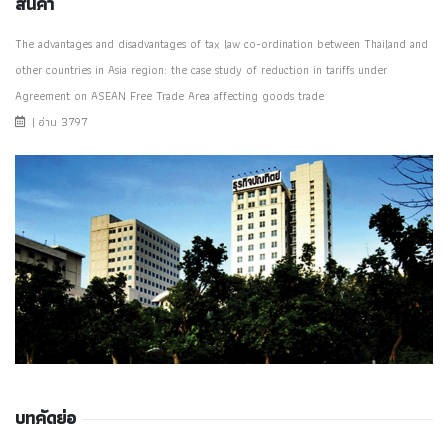
สินค้า
The advantages and disadvantages of tax law co-ordination between Thailand and
other countries in Asia region: the case study of reduction in tariffs under
Agreement on ASEAN Free Trade Area affecting goods trade
| อ่าน 3797
บทคัดย่อ