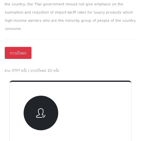
the country; the Thai government should not give emphasis on the
exemption and reduction of import-tariff rates for luxury products which
high-income earners who are the minority group of people of the country
consume.
ดาวน์โหลด
อ่าน 3797 ครั้ง | ดาวน์โหลด 20 ครั้ง