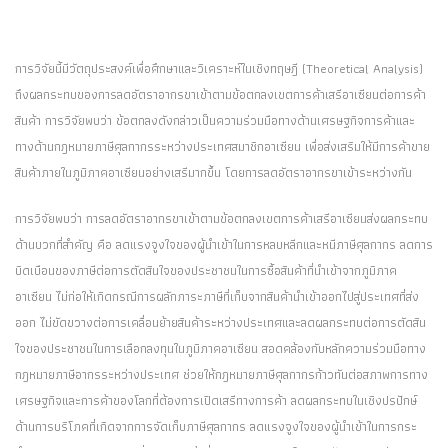
การวิจัยนี้มีวัตถุประสงค์เพื่อศึกษาและวิเคราะห์ในเชิงทฤษฎี (Theoretical Analysis)
ถึงผลกระทบของการลดอัตราอากรขาเข้าตามข้อตกลงเขตการค้าเสรีอาเซียนต่อการค้า
สินค้า การวิจัยพบว่า ข้อตกลงดังกล่าวเป็นความร่วมมือทางด้านเศรษฐกิจการค้าและ
ทางด้านกฎหมายภาษีศุลกากรระหว่างประเทศสมาชิกอาเซียน เพื่อส่งเสริมให้มีการค้าขาย
สินค้าภายในภูมิภาคอาเซียนอย่างเสรีมากขึ้น โดยการลดอัตราอากรขาเข้าระหว่างกัน
การวิจัยพบว่า การลดอัตราอากรขาเข้าตามข้อตกลงเขตการค้าเสรีอาเซียนส่งผลกระทบ
ด้านบวกที่สำคัญ คือ ลดแรงจูงใจของผู้นำเข้าในการหลบหลีกและหนีภาษีศุลกากร ลดการ
บิดเบือนของภาษีต่อการตัดสินใจของประชาชนในการซื้อสินค้าที่นำเข้าจากภูมิภาค
อาเซียน ไม่ก่อให้เกิดกรณีการผลักภาระภาษีที่เก็บจากสินค้านำเข้าออกไปสู่ประเทศที่ส่ง
ออก ไม่ขัดขวางต่อการเคลื่อนย้ายสินค้าระหว่างประเทศและลดผลกระทบต่อการตัดสิน
ใจของประชาชนในการเลือกลงทุนในภูมิภาคอาเซียน สอดคล้องกับหลักความร่วมมือทาง
กฎหมายภาษีอากรระหว่างประเทศ ช่วยให้กฎหมายภาษีศุลกากรก้าวทันต่อสภาพการทาง
เศรษฐกิจและการค้าของโลกที่ต้องการเปิดเสรีทางการค้า ลดผลกระทบในเชิงปรปักษ์
ด้านการบริโภคที่เกิดจากการจัดเก็บภาษีศุลกากร ลดแรงจูงใจของผู้นำเข้าในการกระ