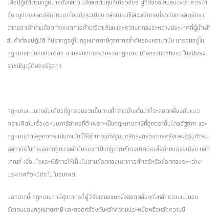
เพื่อปฏิบัติตามกฎหมายดังกล่าว เพื่อลดต้นทุนที่เกี่ยวข้อง ผู้วิจัยขอเสนอแนะว่า ควรนำ
ข้อกฎหมายและข้อกำหนดเกี่ยวกับระเบียบ หลักเกณฑ์และพิธีการเกี่ยวกับการลดอัตรา
อากรขาเข้าตามข้อตกลงเขตการค้าเสรีอาเซียนและความตกลงระหว่างประเทศที่ผู้นำเข้า
สินค้าต้องปฏิบัติ ที่ปรากฏอยู่ในกฎหมายภาษีศุลกากรลำดับรองหลายฉบับ มารวมอยู่ใน
กฎหมายแม่บทฉบับเดียว ตามระบบการรวบรวมกฎหมาย (Consolidation) ในรูปพระ
ราชบัญญัติของรัฐสภา
กฎหมายแม่บทฉบับเดียวที่ถูกรวบรวมขึ้นตามที่กล่าวข้างต้นน่าที่จะสอดคล้องกับแนว
ความคิดในเรื่องระบบภาษีอากรที่ดี เพราะเป็นกฎหมายภาษีที่ถูกตราขึ้นโดยรัฐสภา และ
กฎหมายภาษีศุลกากรแม่บทฉบับนี้ให้อำนาจแก่รัฐมนตรีกระทรวงการคลังและอธิบดีกรม
ศุลกากรในการออกกฎหมายลำดับรองที่เป็นกฎเกณฑ์ทางเทคนิคเพื่อกำหนดระเบียบ หลัก
เกณฑ์ เงื่อนไขและพิธีการให้เป็นไปตามข้อตกลงเขตการค้าเสรีหรือข้อตกลงระหว่าง
ประเทศที่จะมีต่อไปในอนาคต
นอกจากนี้ กฎหมายภาษีศุลกากรที่ผู้วิจัยเสนอแนะยังสอดคล้องกับหลักความแน่นอน
ชัดเจนของกฎหมายภาษี และสอดคล้องกับหลักความประหยัดหรือหลักความมี