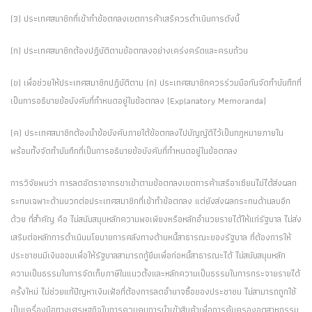
(3) ประเทศสมาชิกที่เข้าทำข้อตกลงเขตการค้าเสรีควรดำเนินการดังนี้
(ก) ประเทศสมาชิกต้องปฏิบัติตามข้อตกลงอย่างเคร่งครัดและครบถ้วน
(ข) เพื่อช่วยให้ประเทศสมาชิกปฏิบัติตาม (ก) ประเทศสมาชิกควรร่วมมือกันจัดทำบันทึกที่
เป็นการอธิบายข้อบังคับที่กำหนดอยู่ในข้อตกลง (Explanatory Memoranda)
(ค) ประเทศสมาชิกต้องนำข้อบังคับภายใต้ข้อตกลงไปบัญญัติไว้เป็นกฎหมายภายใน
พร้อมทั้งจัดทำบันทึกที่เป็นการอธิบายข้อบังคับที่กำหนดอยู่ในข้อตกลง
การวิจัยพบว่า การลดอัตราอากรขาเข้าตามข้อตกลงเขตการค้าเสรีอาเซียนไม่ได้ส่งผลก
ระทบเฉพาะด้านบวกต่อประเทศสมาชิกที่เข้าทำข้อตกลง แต่ยังส่งผลกระทบด้านลบอีก
ด้วย ที่สำคัญ คือ ไม่สนับสนุนหลักความพอเพียงหรือหลักอำนวยรายได้ให้แก่รัฐบาล ไม่ส่ง
เสริมต่อหลักการดำเนินนโยบายการคลังทางด้านหนี้สาธารณะของรัฐบาล ที่ต้องการให้
ประชาชนมีเงินออมเพื่อให้รัฐบาลสามารถกู้ยืมเพื่อก่อหนี้สาธารณะได้ ไม่สนับสนุนหลัก
ความเป็นธรรมในการจัดเก็บภาษีในแนวตั้งและหลักความเป็นธรรมในการกระจายรายได้
ครั้งใหม่ ไม่ช่วยแก้ปัญหาเงินเฟ้อที่ต้องการลดอำนาจซื้อของประชาชน ไม่สามารถถูกใช้
เป็นเครื่องมือทางเศรษฐกิจในการควบคุมการนำเข้าสินค้าเพื่อการคุ้มครองอุตสาหกรรม