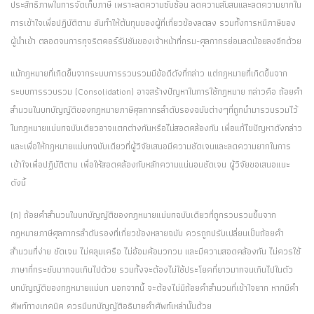
ประสิทธิภาพในการจัดเก็บภาษี เพราะลดความซับซ้อน ลดความสับสนและลดความยากใน
การเข้าใจเพื่อปฏิบัติตาม อันทำให้ต้นทุนของผู้ที่เกี่ยวข้องลดลง รวมทั้งการหนีภาษีของ
ผู้นำเข้า ตลอดจนการทุจริตคอร์รัปชันของเจ้าหน้าที่กรม-ศุลกากรย่อมลดน้อยลงอีกด้วย
แม้กฎหมายที่เกิดขึ้นจากระบบการรวบรวมมีข้อดีดังที่กล่าว แต่กฎหมายที่เกิดขึ้นจาก
ระบบการรวบรวม (Consolidation) อาจสร้างปัญหาในการใช้กฎหมาย กล่าวคือ ถ้อยคำ
สำนวนในบทบัญญัติของกฎหมายภาษีศุลกากรลำดับรองฉบับต่างๆที่ถูกนำมารวบรวมไว้
ในกฎหมายแม่บทฉบับเดียวอาจแตกต่างกันหรือไม่สอดคล้องกัน เพื่อแก้ไขปัญหาดังกล่าว
และเพื่อให้กฎหมายแม่บทฉบับเดียวที่ผู้วิจัยเสนอมีความชัดเจนและลดความยากในการ
เข้าใจเพื่อปฏิบัติตาม เพื่อให้สอดคล้องกับหลักความแน่นอนชัดเจน ผู้วิจัยขอเสนอแนะ
ดังนี้
(ก) ถ้อยคำสำนวนในบทบัญญัติของกฎหมายแม่บทฉบับเดียวที่ถูกรวบรวมขึ้นจาก
กฎหมายภาษีศุลกากรลำดับรองที่เกี่ยวข้องหลายฉบับ ควรถูกปรับเปลี่ยนเป็นถ้อยคำ
สำนวนที่ง่าย ชัดเจน ไม่คลุมเครือ ไม่อ้อมค้อมวกวน และมีความสอดคล้องกัน ไม่ควรใช้
ภาษาที่กระชับมากจนเกินไปด้วย รวมทั้งจะต้องไม่ใช้ประโยคที่ยาวมากจนเกินไปในตัว
บทบัญญัติของกฎหมายแม่บท นอกจากนี้ จะต้องไม่มีถ้อยคำสำนวนที่เข้าใจยาก หากมีคำ
ศัพท์ทางเทคนิค ควรมีบทบัญญัติอธิบายคำศัพท์เหล่านั้นด้วย