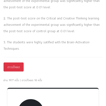
achievement of the experimental group was significantly higher than
the post-test score at 0.01 level.
2. The post-test score on the Critical and Creative Thinking learning
achievement of the experimental group was significantly higher than
the post-test score of control group at 0.01 level.
3. The students were highly satified with the Brain-Activation
Techniques.
ดาวน์โหลด
อ่าน 1917 ครั้ง | ดาวน์โหลด 18 ครั้ง