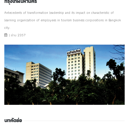
กรุงเทพมหานคร
Antecedents of transformation leadership and its impact on characteristic of
learning organization of employees in tourism business corporations in Bangkok
city.
| อ่าน 2357
บทคัดย่อ