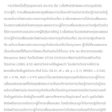
การวิจัยครั้งนี้มีจุดมุ่งหมาย3 ประการ คือ 1.เพื่อศึกษาอิทธิพลระหว่างบุพปัจจัย,
ภาวะผู้นำ, การเปลี่ยนแปลงและคุณลักษณะการเป็นองค์การแห่งการเรียนรู้ตามการรับรู้
ของพนักงานในสถานประกอบการธุรกิจท่องเที่ยว 2.เพื่อทดสอบความไม่แปรเปลี่ยนของ
โมเดลความสัมพันธ์เชิงสาเหตุและผลของภาวะผู้นำการเปลี่ยนแปลงระหว่างกลุ่มตัวอย่าง
ที่มีความแตกต่างของประเภทผู้ถือหุ้นรายใหญ่ 3.เพื่อพัฒนาโมเดลเชิงสาเหตุและผลของ
ภาวะผู้นำการเปลี่ยนแปลงในสถานประกอบการธุรกิจท่องเที่ยว ประชากรกลุ่มเป้าหมาย
คือ พนักงานในสถานประกอบการธุรกิจท่องท่องเที่ยวในกรุงเทพฯ ผู้วิจัยใช้แบบสอบถาม
เป็นเครื่องมือที่ใช้ในการวิจัยและเก็บตัวอย่างได้จำนวน 476 คน อัตราการตอบกลับ
(Response Rate) คิดเป็นร้อยละ 67.04 การวิเคราะห์สมการเชิงโครงสร้างด้วย
โปรแกรม LISREL 8.50 ผลการวิเคราะห์ข้อมูลพบว่า โมเดลการวิเคราะห์มีความ
สอดคล้องกับข้อมูลเชิงประจักษ์ (X2= 58.41, df = 48, p = 0.11, RMSEA = 0.020,
GFI = 0.98, AGFI = 0.97) แสดงว่าโมเดลเชิงสาเหตุของบุพปัจจัยของภาวะผู้นำการ
เปลี่ยนแปลงและผลที่มีต่อคุณลักษณะการเป็นองค์การแห่งการเรียนรู้ตามการรับรู้ของ
พนักงานในสถานประกอบการธุรกิจท่องเที่ยวในเขตกรุงเทพมหานครมีความเหมาะพอดี
กับข้อมูลเชิงประจักษ์อยู่ในเกณฑ์ดี ผลการศึกษาตามวัตถุประสงค์ พบว่า บุพปัจจัยส่ง
อิทธิพลในทางบวกต่อภาวะผู้นำการเปลี่ยนแปลง โดยปัจจัยแรงจูงใจในการปฏิบัติงานมี
อิทธิพลโดยรวมต่อภาวะผู้นำการเปลี่ยนแปลงมากกว่าปัจจัยความพึงพอใจในการปฏิบัติ