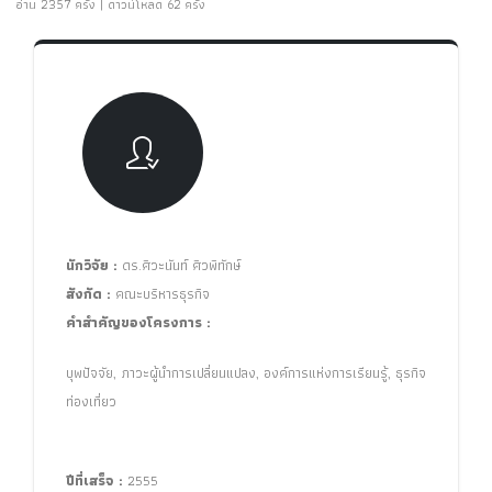
อ่าน 2357 ครั้ง | ดาวน์โหลด 62 ครั้ง
นักวิจัย :
ดร.ศิวะนันท์ ศิวพิทักษ์
สังกัด :
คณะบริหารธุรกิจ
คำสำคัญของโครงการ :
บุพปัจจัย, ภาวะผู้นำการเปลี่ยนแปลง, องค์การแห่งการเรียนรู้, ธุรกิจ
ท่องเที่ยว
ปีที่เสร็จ :
2555