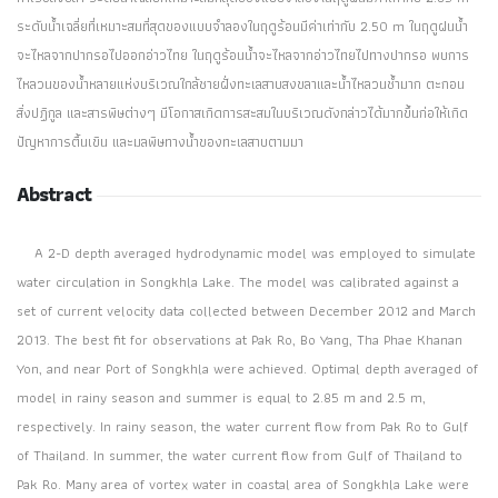
ระดับน้ำเฉลี่ยที่เหมาะสมที่สุดของแบบจำลองในฤดูร้อนมีค่าเท่ากับ 2.50 m ในฤดูฝนน้ำ
จะไหลจากปากรอไปออกอ่าวไทย ในฤดูร้อนน้ำจะไหลจากอ่าวไทยไปทางปากรอ พบการ
ไหลวนของน้ำหลายแห่งบริเวณใกล้ชายฝั่งทะเลสาบสงขลาและน้ำไหลวนช้ำมาก ตะกอน
สิ่งปฏิกูล และสารพิษต่างๆ มีโอกาสเกิดการสะสมในบริเวณดังกล่าวได้มากขึ้นก่อให้เกิด
ปัญหาการตื้นเขิน และมลพิษทางน้ำของทะเลสาบตามมา
Abstract
A 2-D depth averaged hydrodynamic model was employed to simulate
water circulation in Songkhla Lake. The model was calibrated against a
set of current velocity data collected between December 2012 and March
2013. The best fit for observations at Pak Ro, Bo Yang, Tha Phae Khanan
Yon, and near Port of Songkhla were achieved. Optimal depth averaged of
model in rainy season and summer is equal to 2.85 m and 2.5 m,
respectively. In rainy season, the water current flow from Pak Ro to Gulf
of Thailand. In summer, the water current flow from Gulf of Thailand to
Pak Ro. Many area of vortex water in coastal area of Songkhla Lake were