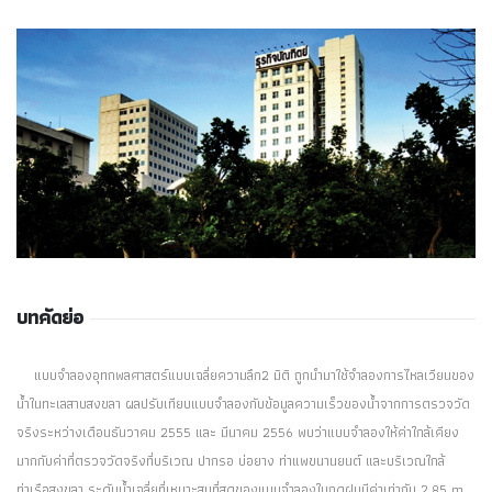
บทคัดย่อ
แบบจำลองอุทกพลศาสตร์แบบเฉลี่ยความลึก2 มิติ ถูกนำมาใช้จำลองการไหลเวียนของ
น้ำในทะเลสาบสงขลา ผลปรับเทียบแบบจำลองกับข้อมูลความเร็วของน้ำจากการตรวจวัด
จริงระหว่างเดือนธันวาคม 2555 และ มีนาคม 2556 พบว่าแบบจำลองให้ค่าใกล้เคียง
มากกับค่าที่ตรวจวัดจริงที่บริเวณ ปากรอ บ่อยาง ท่าแพขนานยนต์ และบริเวณใกล้
ท่าเรือสงขลา ระดับน้ำเฉลี่ยที่เหมาะสมที่สุดของแบบจำลองในฤดูฝนมีค่าเท่ากับ 2.85 m