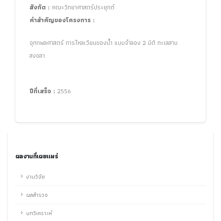
สังกัด :
คณะวิทยาศาสตร์ประยุกต์
คำสำคัญของโครงการ :
อุทกพลศาสตร์ การไหลเวียนของน้ำ แบบจำลอง 2 มิติ ทะเลสาบ
สงขลา
ปีที่เสร็จ :
2556
ผลงานที่เผยแพร่
งานวิจัย
ผลสำรวจ
บทวิเคราะห์