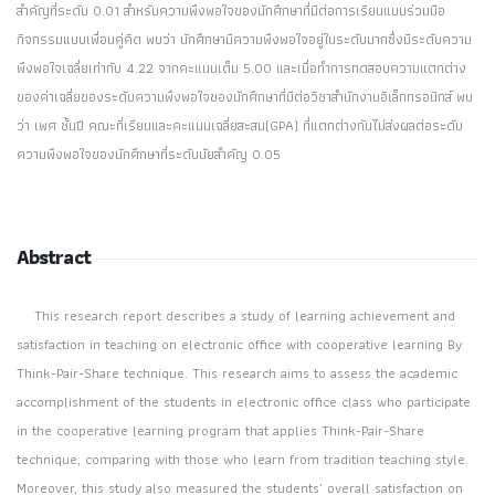
สำคัญที่ระดับ 0.01 สำหรับความพึงพอใจของนักศึกษาที่มีต่อการเรียนแบบร่วมมือ
กิจกรรมแบบเพื่อนคู่คิด พบว่า นักศึกษามีความพึงพอใจอยู่ในระดับมากซึ่งมีระดับความ
พึงพอใจเฉลี่ยเท่ากับ 4.22 จากคะแนนเต็ม 5.00 และเมื่อทำการทดสอบความแตกต่าง
ของค่าเฉลี่ยของระดับความพึงพอใจของนักศึกษาที่มีต่อวิชาสำนักงานอิเล็กทรอนิกส์ พบ
ว่า เพศ ชั้นปี คณะที่เรียนและคะแนนเฉลี่ยสะสม(GPA) ที่แตกต่างกันไม่ส่งผลต่อระดับ
ความพึงพอใจของนักศึกษาที่ระดับนัยสำคัญ 0.05
Abstract
This research report describes a study of learning achievement and
satisfaction in teaching on electronic office with cooperative learning By
Think-Pair-Share technique. This research aims to assess the academic
accomplishment of the students in electronic office class who participate
in the cooperative learning program that applies Think-Pair-Share
technique, comparing with those who learn from tradition teaching style.
Moreover, this study also measured the students’ overall satisfaction on