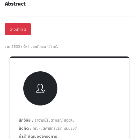
Abstract
ดาวน์โหลด
อ่าน 3533 ครั้ง | ดาวน์โหลด 141 ครั้ง
นักวิจัย :
อาจารย์รัชดาภรณ์ ทองสุข
สังกัด :
คณะนิติศาสตร์ปรีดี พนมยงค์
คำสำคัญของโครงการ :