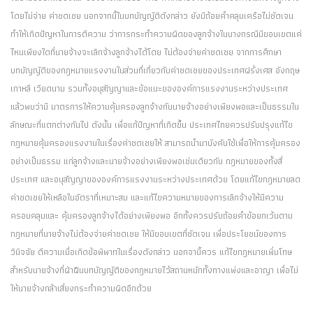
โดยไม่จ่าย ค่าชดเชย นอกจากนี้ในบทบัญญัติดังกล่าว ยังมีถ้อยคำคลุมเครือไม่ชัดเจน
ทำให้เกิดปัญหาในการตีความ ว่าการกระทำความผิดของลูกจ้างในบางกรณีมีขอบเขตแค่
ไหนเพียงใดที่นายจ้างจะเลิกจ้างลูกจ้างได้โดย ไม่ต้องจ่ายค่าชดเชย จากการศึกษา
บทบัญญัติของกฎหมายแรงงานในส่วนที่เกี่ยวกับค่าชดเชยของประเทศฝรั่งเศส อังกฤษ
เกาหลี เวียดนาม รวมทั้งอนุสัญญาและข้อแนะขององค์การแรงงานระหว่างประเทศ
แล้วพบว่ามี มาตรการให้ความคุ้มครองลูกจ้างกับนายจ้างอย่างเพียงพอและเป็นธรรมใน
ลักษณะที่แตกต่างกันไป ดังนั้น เพื่อแก้ปัญหาที่เกิดขึ้น ประเทศไทยควรปรับปรุงแก้ไข
กฎหมายคุ้มครองแรงงานในเรื่องค่าชดเชยให้ สามารถนำมาบังคับใช้เพื่อให้การคุ้มครอง
อย่างเป็นธรรม แก่ลูกจ้างและนายจ้างอย่างเพียงพอเช่นเดียวกับ กฎหมายของทั้งสี่
ประเทศ และอนุสัญญาขององค์การแรงงานระหว่างประเทศด้วย โดยแก้ไขกฎหมายลด
ค่าชดเชยให้เหลือในอัตราที่เหมาะสม และแก้ไขความหมายของการเลิกจ้างให้มีความ
ครอบคลุมและ คุ้มครองลูกจ้างได้อย่างเพียงพอ อีกทั้งควรปรับถ้อยคำข้อยกเว้นตาม
กฎหมายที่นายจ้างไม่ต้องจ่ายค่าชดเชย ให้มีขอบเขตที่ชัดเจน เพื่อประโยชน์ของการ
วินิจฉัย ตีความเมื่อเกิดข้อพิพาทในเรื่องดังกล่าว นอกจานี้ควร แก้ไขกฎหมายเพิ่มโทษ
สำหรับนายจ้างที่ฝ่าฝืนบทบัญญัติของกฎหมายไว้สถานหนักทั้งทางแพ่งและอาญา เพื่อไม่
ให้นายจ้างกล้าเสี่ยงกระทำความผิดอีกด้วย