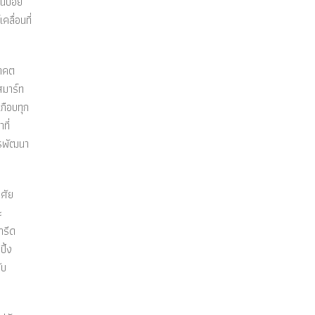
ันบ่อย
ลื่อนที่
นาคต
สมาร์ท
กือบทุก
ที่
ารพัฒนา
ศัย
ะ
ารีด
ปิ้ง
ับ