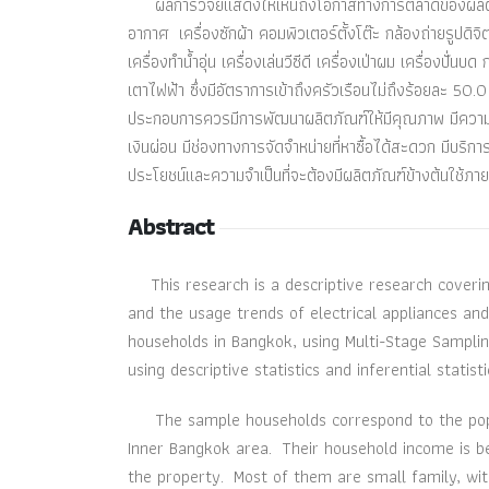
ผลการวิจัยแสดงให้เห็นถึงโอกาสทางการตลาดของผลิตภัณฑ
อากาศ เครื่องซักผ้า คอมพิวเตอร์ตั้งโต๊ะ กล้องถ่ายรูปดิจ
เครื่องทำน้ำอุ่น เครื่องเล่นวีซีดี เครื่องเป่าผม เครื่องปั่น
เตาไฟฟ้า ซึ่งมีอัตราการเข้าถึงครัวเรือนไม่ถึงร้อยละ 50.0 โ
ประกอบการควรมีการพัฒนาผลิตภัณฑ์ให้มีคุณภาพ มีความคงท
เงินผ่อน มีช่องทางการจัดจำหน่ายที่หาซื้อได้สะดวก มีบริการ
ประโยชน์และความจำเป็นที่จะต้องมีผลิตภัณฑ์ข้างต้นใช้ภายใน
Abstract
This research is a descriptive research coverin
and the usage trends of electrical appliances an
households in Bangkok, using Multi-Stage Sampli
using descriptive statistics and inferential statis
The sample households correspond to the popula
Inner Bangkok area. Their household income is
the property. Most of them are small family, w