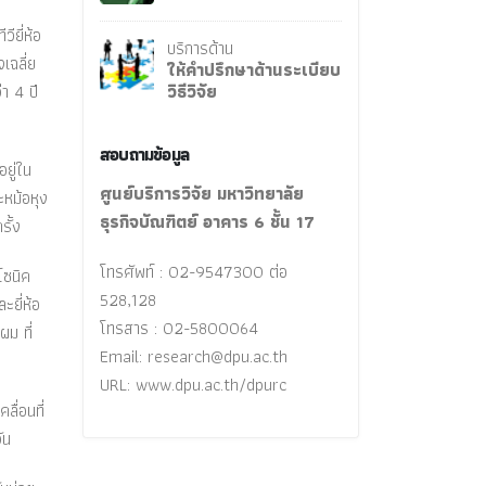
ียี่ห้อ
บริการด้าน
เฉลี่ย
ให้คำปรึกษาด้านระเบียบ
่า 4 ปี
วิธีวิจัย
สอบถามข้อมูล
ยู่ใน
ศูนย์บริการวิจัย มหาวิทยาลัย
ะหม้อหุง
ธุรกิจบัณฑิตย์ อาคาร 6 ชั้น 17
รั้ง
โทรศัพท์ : 02-9547300 ต่อ
โซนิค
528,128
ะยี่ห้อ
โทรสาร : 02-5800064
ผม ที่
Email:
research@dpu.ac.th
URL: www.dpu.ac.th/dpurc
ื่อนที่
ัน