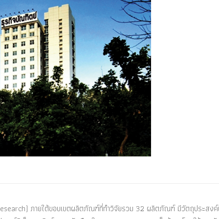
search) ภายใต้ขอบเขตผลิตภัณฑ์ที่ทำวิจัยรวม 32 ผลิตภัณฑ์ มีวัตถุประสงค์เ