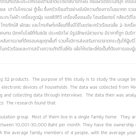
์แต่ละประเภทเรียงตามลำดับได้แก่สมาร์ทโฟน คอมพิวเตอร์โน้ตบุ๊ก เครื่อง
ิตอล เตาไมโครเวฟ ตู้เย็น ซึ่งครัวเรือนตัวอย่างยังมีความต้องการในอนาคต รวมทั
บด กระทะไฟฟ้า เครื่องดูดฝุ่น แอลซีดีทีวี เครื่องปิ้งขนมปัง โฮมเธียเตอร์ กล้องวิดีโ
ทรทัศน์สี พัดลม และโทรศัพท์เคลื่อนที่ซึ่งมีใช้ในแต่ละครัวเรือนเฉลี่ย 2-3เครื่อ
น มีเทคโนโลยีที่ทันสมัย ประหยัดไฟ มีรูปลักษณ์สวยงาม มีราคาที่ถูก มีบริก
หลังการขายที่ดีครอบคลุมทุกพื้นที่ รวมทั้งมีการส่งเสริมการตลาดกระตุ้นให้ผู้บริ
ครัวเรือนและการสร้างความภักดีในยี่ห้อ เพื่อให้แต่ละยี่ห้อเป็นที่ต้องการของผู้
g 32 products. The purpose of this study is to study the usage be
d electronic devices of households. The data was collected from 9
ng and collecting data through interviews. The data then was anal
tics. The research found that
tion group. Most of them live in a single family home. They ar
 between 10,001-30,000 Baht per month. They have the ownership 
ith the average family members of 4 people, with the average you