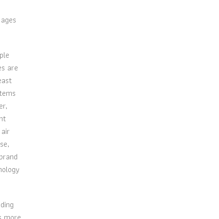
 ages
ple
es are
east
items
er,
ht
air
se,
 brand
hnology
uding
is more