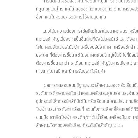
การตัดสินใจซื้อผลิตภัณฑ์ส่วนใหญ่มีการตัดสินใจร่วมกั
ที่สุด ยกเว้นโทรทัศน์สี แอลซีดีทีวี แอลอีดีทีวี วิทยุ เครื
ซึ่งทุกคนในครอบครัวมีการใช้งานแยกกัน
แนวโน้มความต้องการใช้ผลิตภัณฑ์ในอนาคตพบว่าครัวเรือนต
เหตุผลสำคัญเนื่องจากเป็นชิ้นใหม่ที่ยังไม่เคยมีใช้ และต้อ
โฟน คอมพิวเตอร์โน้ตบุ๊ก เครื่องปรับอากาศ เครื่องซักผ้า 
ประเภทที่ต้องการซื้อมาใช้ในอนาคตส่วนใหญ่เป็นยี่ห้อที่นิยมใช
ต้องการซื้อนานกว่า 6 เดือน เหตุผลสำคัญในการเลือกแต่ละย
ทางเทคโนโลยี และมีการรับประกันสินค้า
ผลการทดสอบสมมติฐานพบว่าลักษณะของครัวเรือนอันได้แก่ล
ระดับการศึกษาของหัวหน้าครอบครัวและคู่สมรส และจำนวนสม
อุปกรณ์อิเล็กทรอนิกส์ที่มีใช้ในครัวเรือนในหลายประเภทผลิ
ไฟฟ้า และโทรศัพท์เคลื่อนที่ รวมทั้งการเลือกยี่ห้อแอลอีดีทีวี
ขนมปัง เตารีดไฟฟ้า กระติก/กาต้มน้ำร้อน เครื่องปั่นบด เคร
ลักษณะใดๆของครัวเรือน ที่ระดับนัยสำคัญ 0.05