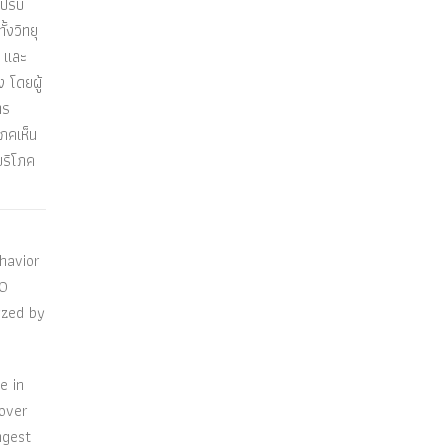
ปรับ
้งวิทยุ
อ และ
ง โดยผู้
าร
โภคเห็น
บริโภค
havior
60
yzed by
e in
over
ngest