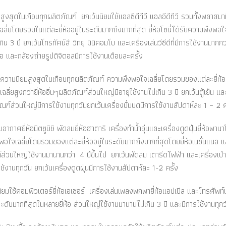
สุดในเกือบทุกผลิตภัณฑ์ ยกเว้นนิยมใช้แอลซีดีทีวี แอลอีดีทีวี รวมทั้งพลาสมาทีว
่ยโดยรวมในแต่ละยี่ห้ออยู่ในระดับมากถึงมากที่สุด ยี่ห้อโซนี่ได้รับความพึงพอใจ
น 3 ปี ยกเว้นโทรทัศน์สี วิทยุ มินิคอมโบ และเครื่องเล่นวีซีดีที่มีการใช้งานมากกว
โอ และกล้องถ่ายรูปดิจิตอลมีการใช้งานเดือนละครั้ง
บความนิยมสูงสุดในเกือบทุกผลิตภัณฑ์ ความพึงพอใจเฉลี่ยโดยรวมของแต่ละยี่ห้ออ
ี่ยสูงกว่ายี่ห้ออื่นๆผลิตภัณฑ์ส่วนใหญ่มีอายุใช้งานไม่เกิน 3 ปี ยกเว้นตู้เย็น แล
ัณฑ์ส่วนใหญ่มีการใช้งานทุกวันยกเว้นเครื่องปั่นบดมีการใช้งานสัปดาห์ละ 1 – 2 ค
าศยี่ห้อมิตซูบิชิ พัดลมยี่ห้อฮาตาริ เครื่องทำน้ำอุ่นและเครื่องดูดฝุ่นยี่ห้อพานา
งพอใจเฉลี่ยโดยรวมของแต่ละยี่ห้ออยู่ในระดับมากถึงมากที่สุดโดยยี่ห้อเนชั่นแนล แล
ัณฑ์ส่วนใหญ่ใช้งานมานานกว่า 4 ปีขึ้นไป ยกเว้นพัดลม เตารีดไฟฟ้า และเครื่องเป่า
้งานทุกวัน ยกเว้นเครื่องดูดฝุ่นมีการใช้งานสัปดาห์ละ 1-2 ครั้ง
ใช้คอมพิวเตอร์ยี่ห้อเอเซอร์ เครื่องเล่นเพลงพกพายี่ห้อแอปเปิล และโทรศัพท์เคล
ะดับมากที่สุดในหลายยี่ห้อ ส่วนใหญ่ใช้งานมานานไม่เกิน 3 ปี และมีการใช้งานทุกว