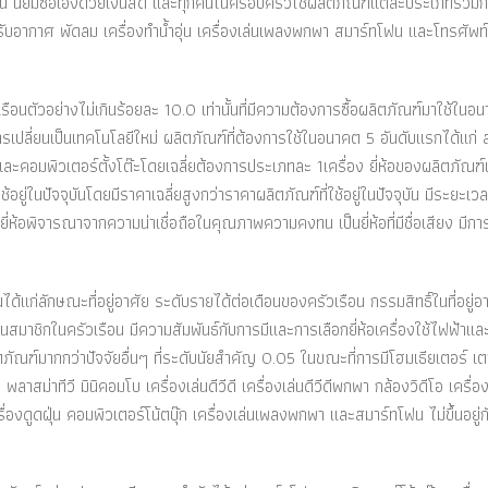
น นิยมซื้อเองด้วยเงินสด และทุกคนในครอบครัวใช้ผลิตภัณฑ์แต่ละประเภทร่วมก
่องปรับอากาศ พัดลม เครื่องทำน้ำอุ่น เครื่องเล่นเพลงพกพา สมาร์ทโฟน และโทรศัพท์เค
ัวอย่างไม่เกินร้อยละ 10.0 เท่านั้นที่มีความต้องการซื้อผลิตภัณฑ์มาใช้ในอ
งการเปลี่ยนเป็นเทคโนโลยีใหม่ ผลิตภัณฑ์ที่ต้องการใช้ในอนาคต 5 อันดับแรกได้แก่ 
และคอมพิวเตอร์ตั้งโต๊ะโดยเฉลี่ยต้องการประเภทละ 1เครื่อง ยี่ห้อของผลิตภัณฑ์เ
้อยู่ในปัจจุบันโดยมีราคาเฉลี่ยสูงกว่าราคาผลิตภัณฑ์ที่ใช้อยู่ในปัจจุบัน มีระยะเวลา
ี่ห้อพิจารณาจากความน่าเชื่อถือในคุณภาพความคงทน เป็นยี่ห้อที่มีชื่อเสียง มีก
ักษณะที่อยู่อาศัย ระดับรายได้ต่อเดือนของครัวเรือน กรรมสิทธิ์ในที่อยู่อา
าชิกในครัวเรือน มีความสัมพันธ์กับการมีและการเลือกยี่ห้อเครื่องใช้ไฟฟ้าแล
ตภัณฑ์มากกว่าปัจจัยอื่นๆ ที่ระดับนัยสำคัญ 0.05 ในขณะที่การมีโฮมเธียเตอร์ เต
 พลาสม่าทีวี มินิคอมโบ เครื่องเล่นดีวีดี เครื่องเล่นดีวีดีพกพา กล้องวิดีโอ เครื่อง
ื่องดูดฝุ่น คอมพิวเตอร์โน้ตบุ๊ก เครื่องเล่นเพลงพกพา และสมาร์ทโฟน ไม่ขึ้นอยู่ก