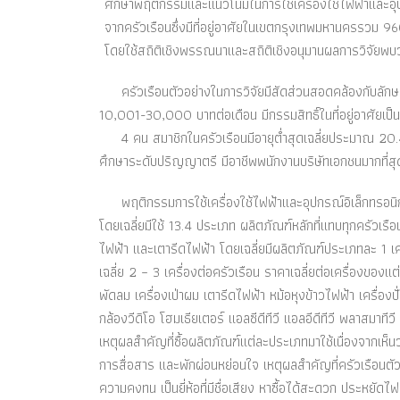
ศึกษาพฤติกรรมและแนวโน้มในการใช้เครื่องใช้ไฟฟ้าและอุ
จากครัวเรือนซึ่งมีที่อยู่อาศัยในเขตกรุงเทพมหานครรวม 9
โดยใช้สถิติเชิงพรรณนาและสถิติเชิงอนุมานผลการวิจัยพบว
ครัวเรือนตัวอย่างในการวิจัยมีสัดส่วนสอดคล้องกับลักษณะข
10,001-30,000 บาทต่อเดือน มีกรรมสิทธิ์ในที่อยู่อาศัยเป
4 คน สมาชิกในครัวเรือนมีอายุต่ำสุดเฉลี่ยประมาณ 20.4ป
ศึกษาระดับปริญญาตรี มีอาชีพพนักงานบริษัทเอกชนมากที่สุ
พฤติกรรมการใช้เครื่องใช้ไฟฟ้าและอุปกรณ์อิเล็กทรอนิกส์
โดยเฉลี่ยมีใช้ 13.4 ประเภท ผลิตภัณฑ์หลักที่แทบทุกครัวเรือนต
ไฟฟ้า และเตารีดไฟฟ้า โดยเฉลี่ยมีผลิตภัณฑ์ประเภทละ 1 เครื
เฉลี่ย 2 – 3 เครื่องต่อครัวเรือน ราคาเฉลี่ยต่อเครื่องของแต
พัดลม เครื่องเป่าผม เตารีดไฟฟ้า หม้อหุงข้าวไฟฟ้า เครื่องป
กล้องวีดิโอ โฮมเธียเตอร์ แอลซีดีทีวี แอลอีดีทีวี พลาสมาที
เหตุผลสำคัญที่ซื้อผลิตภัณฑ์แต่ละประเภทมาใช้เนื่องจากเห็
การสื่อสาร และพักผ่อนหย่อนใจ เหตุผลสำคัญที่ครัวเรือนตัวอย่
ความคงทน เป็นยี่ห้อที่มีชื่อเสียง หาซื้อได้สะดวก ประหยั