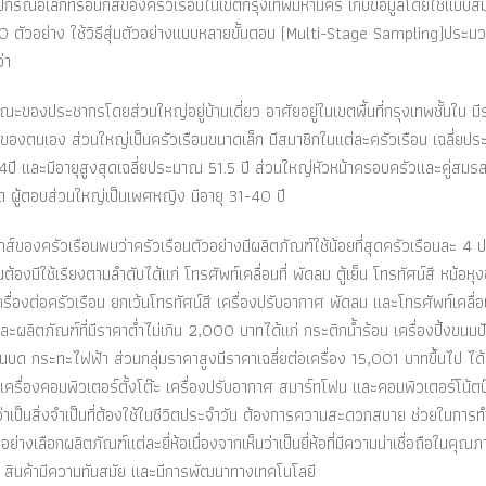
ปกรณ์อิเล็กทรอนิกส์ของครัวเรือนในเขตกรุงเทพมหานคร เก็บข้อมูลโดยใช้แบบส
60 ตัวอย่าง ใช้วิธีสุ่มตัวอย่างแบบหลายขั้นตอน (Multi-Stage Sampling)ประ
่า
องประชากรโดยส่วนใหญ่อยู่บ้านเดี่ยว อาศัยอยู่ในเขตพื้นที่กรุงเทพชั้นใน มี
็นของตนเอง ส่วนใหญ่เป็นครัวเรือนขนาดเล็ก มีสมาชิกในแต่ละครัวเรือน เฉลี่ยป
ี และมีอายุสูงสุดเฉลี่ยประมาณ 51.5 ปี ส่วนใหญ่หัวหน้าครอบครัวและคู่สม
ด ผู้ตอบส่วนใหญ่เป็นเพศหญิง มีอายุ 31-40 ปี
ของครัวเรือนพบว่าครัวเรือนตัวอย่างมีผลิตภัณฑ์ใช้น้อยที่สุดครัวเรือนละ 4 
้องมีใช้เรียงตามลำดับได้แก่ โทรศัพท์เคลื่อนที่ พัดลม ตู้เย็น โทรทัศน์สี หม้อหุง
่องต่อครัวเรือน ยกเว้นโทรทัศน์สี เครื่องปรับอากาศ พัดลม และโทรศัพท์เคลื่อนท
่ละผลิตภัณฑ์ที่มีราคาต่ำไม่เกิน 2,000 บาทได้แก่ กระติกน้ำร้อน เครื่องปิ้งขนมป
ั่นบด กระทะไฟฟ้า ส่วนกลุ่มราคาสูงมีราคาเฉลี่ยต่อเครื่อง 15,001 บาทขึ้นไป ได้
วี เครื่องคอมพิวเตอร์ตั้งโต๊ะ เครื่องปรับอากาศ สมาร์ทโฟน และคอมพิวเตอร์โน้ตบุ
นว่าเป็นสิ่งจำเป็นที่ต้องใช้ในชีวิตประจำวัน ต้องการความสะดวกสบาย ช่วยในการ
างเลือกผลิตภัณฑ์แต่ละยี่ห้อเนื่องจากเห็นว่าเป็นยี่ห้อที่มีความน่าเชื่อถือในคุณ
ดไฟ สินค้ามีความทันสมัย และมีการพัฒนาทางเทคโนโลยี