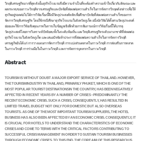
วิกฤติเศรษฐกิจมากที่สุด ดังนั้นธุรกิจโรงแรมจึงมีความจำเป็นที่จะต้องทำความเข้าใจ
เกี่ยวกับลักษณะและ
ผลกระทบของภาวะวิกฤติจากเศรษฐกิจและปัจจัยที่ส่งผลต่อความสำเร็จในการจัดการ
วิกฤตดังกล่าวเพื่อให้
ธุรกิจอยู่รอดต่อไปได้
การวิจัยเรื่องนี้จึงมีวัตถุประสงค์หลักเพื่อศึกษาปัจจัยที่ส่งผลต่อความสำเร็จของการ
จัดการวิกฤติ
เศรษฐกิจ โดยใช้กรณีศึกษาธุรกิจโรงแรมในจังหวัดภูเก็ต อนึ่งนักวิจัยได้ตั้งสามวัตถุประสงค์
ย่อยและใช้การ
วิจัยเชิงคุณภาพในการเก็บข้อมูลเชิงลึกด้วยการสัมภาษณ์
การวิจัยเรื่องนี้ได้บรรลุ
วัตถุประสงค์โดยการวิเคราะห์ปัจจัยลบทั้งในระดับท้องถิ่น และวิกฤติ
เศรษฐกิจระดับนานาชาติที่ส่งผลต่อ
ธุรกิจโรงแรมในจังหวัดภูเก็ต และเสนอปัจจัยห้าประการที่ส่งผลต่อ
ความสำเร็จในการจัดการวิกฤติ
เศรษฐกิจอันได้แก่ การวางแผนการจัดการวิกฤติ การแบ่งส่วนตลาดในภาวะ
วิกฤติ การส่งเสริมการตลาด
ในภาวะวิกฤติ การร่วมมือในในภาวะวิกฤติ และการจัดการบุคลากรในภาวะวิกฤติ
Abstract
TOURISM IS WITHOUT DOUBT A MAJOR EXPORT SERVICE OF THAILAND. HOWEVER,
THE TOURISM
INDUSTRY IN THAILAND, PRIMARILY PHUKET, WHICH IS ONE OF THE
MOST POPULAR TOURIST DESTINATIONS
IN THE COUNTRY, HAS BEEN NEGATIVELY
AFFECTED IN RECENT YEARS BY A NUMBER OF CRISES –
PREDOMINANTLY THE
RECENT ECONOMIC CRISIS. SUCH A CRISIS, CONSEQUENTLY, HAS RESULTED IN
LIMITED
TRAVEL BUDGET NOT ONLY FOR DOMESTIC BUT ALSO OVERSEAS
TOURISTS. AS ONE OF THE MOST IMPORTANT
TOURISM SUPPLIERS, THE HOTEL
BUSINESS HAS ALSO BEEN AFFECTED BY AN ECONOMIC CRISIS.
CONSEQUENTLY, IT
IS CRUCIAL FOR HOTELS TO UNDERSTAND THE CHARACTERISTICS OF ECONOMIC
CRISES AND
COME TO TERMS WITH THE CRITICAL FACTORS CONTRIBUTING TO
SUCCESSFUL CRISIS MANAGEMENT IN ORDER
TO SUSTAIN TOURISM BUSINESSES
THROUGH ECONOMIC CRISES.
TO THIS END, THE CORE AIM OF THIS RESEARCH IS