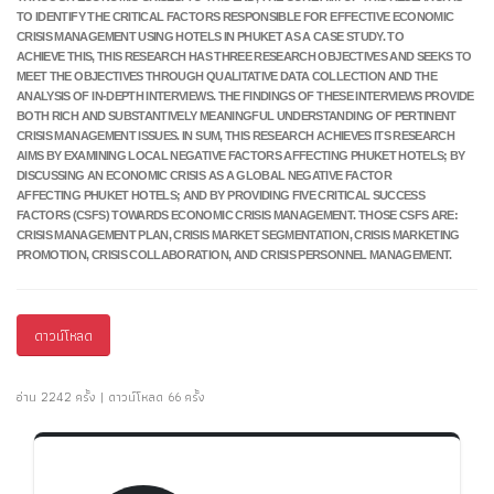
TO IDENTIFY THE CRITICAL FACTORS RESPONSIBLE
FOR EFFECTIVE ECONOMIC
CRISIS MANAGEMENT USING HOTELS IN PHUKET AS A CASE STUDY. TO
ACHIEVE
THIS, THIS RESEARCH HAS THREE RESEARCH OBJECTIVES AND SEEKS TO
MEET THE OBJECTIVES THROUGH
QUALITATIVE DATA COLLECTION AND THE
ANALYSIS OF IN-DEPTH INTERVIEWS. THE FINDINGS OF THESE
INTERVIEWS PROVIDE
BOTH RICH AND SUBSTANTIVELY MEANINGFUL UNDERSTANDING OF PERTINENT
CRISIS
MANAGEMENT ISSUES.
IN SUM, THIS RESEARCH ACHIEVES ITS RESEARCH
AIMS BY EXAMINING LOCAL NEGATIVE FACTORS
AFFECTING PHUKET HOTELS; BY
DISCUSSING AN ECONOMIC CRISIS AS A GLOBAL NEGATIVE FACTOR
AFFECTING
PHUKET HOTELS; AND BY PROVIDING FIVE CRITICAL SUCCESS
FACTORS (CSFS) TOWARDS ECONOMIC CRISIS
MANAGEMENT. THOSE CSFS ARE:
CRISIS MANAGEMENT PLAN, CRISIS MARKET SEGMENTATION, CRISIS
MARKETING
PROMOTION, CRISIS COLLABORATION, AND CRISIS PERSONNEL MANAGEMENT.
ดาวน์โหลด
อ่าน 2242 ครั้ง | ดาวน์โหลด 66 ครั้ง