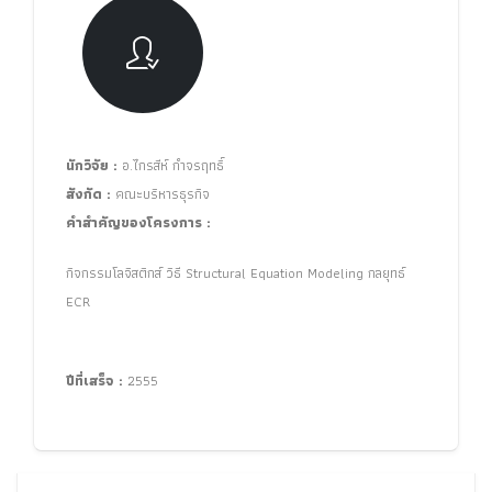
นักวิจัย :
อ.ไกรสีห์ กำจรฤทธิ์
สังกัด :
คณะบริหารธุรกิจ
คำสำคัญของโครงการ :
กิจกรรมโลจิสติกส์ วิธี Structural Equation Modeling กลยุทธ์
ECR
ปีที่เสร็จ :
2555