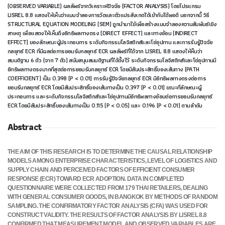
(OBSERVED VARIABLE) ผลลัพธ์จากวิเคราะห์ปัจจัย (FACTOR ANALYSIS) โดยโปรแกรม
LISREL 8.8 แสดงให้เห็นว่าแบบจำลองการวัดและตัวแปรสังเกตได้เข้ากันได้พอดี นอกจากนี้ วิธี
STRUCTURAL EQUATION MODELING (SEM) ถูกนำมาใช้เพื่อสร้างแบบจำลองความสัมพันธ์เชิง
สาเหตุ เพื่อแสดงให้เห็นถึงอิทธิพลทางตรง (DIRECT EFFECT) และทางอ้อม (INDIRECT
EFFECT) ของลักษณะผู้ประกอบการ ระดับกิจกรรมโลจิสติกส์และโซ่อุปทาน และการรับรู้ปัจจัย
กลยุทธ์ ECR ที่มีผลต่อการยอมรับกลยุทธ์ ECR ผลลัพธ์ที่ได้จาก LISREL 8.8 แสดงให้ห็นว่า
สมมติฐาน 6 ตัว (จาก 7 ตัว) สนับสนุนสมมติฐานที่ได้ตั้งไว้ ระดับกิจกรรมโลจิสติกส์และโซ่อุปทานมี
อิทธิพลทางตรงมากที่สุดต่อการยอมรับกลยุทธ์ ECR โดยมีสัมประสิทธิ์ของเส้นทาง (PATH
COEFFICIENT) เป็น 0.398 (P < 0.01) การรับรู้ปัจจัยกลยุทธ์ ECR มีอิทธิพลทางตรงต่อการ
ยอมรับกลยุทธ์ ECR โดยมีสัมประสิทธิ์ของเส้นทางเป็น 0.397 (P < 0.01) ขณะที่ลักษณะผู้
ประกอบการ และระดับกิจกรรมโลจิสติกส์และโซ่อุปทานมีอิทธิพลทางอ้อมต่อการยอมรับกลยุทธ์
ECR โดยมีสัมประสิทธิ์ของเส้นทางเป็น 0.115 (P < 0.05) และ 0.196 (P < 0.01) ตามลำดับ
Abstract
THE AIM OF THIS RESEARCH IS TO DETERMINE THE CAUSAL RELATIONSHIP
MODELS AMONG ENTERPRISE CHARACTERISTICS, LEVEL OF LOGISTICS AND
SUPPLY CHAIN AND PERCEIVED FACTORS OF EFFICIENT CONSUMER
RESPONSE (ECR) TOWARD ECR ADOPTION. DATA IN COMPLETED
QUESTIONNAIRE WERE COLLECTED FROM 179 THAI RETAILERS, DEALING
WITH GENERAL CONSUMER GOODS, IN BANGKOK BY METHODS OF RANDOM
SAMPLING. THE CONFIRMATORY FACTOR ANALYSIS (CFA) WAS USED FOR
CONSTRUCT VALIDITY. THE RESULTS OF FACTOR ANALYSIS BY LISREL 8.8
CONFIRMED THAT MEASUREMENT MODEL AND OBSERVED VARIABLES ARE