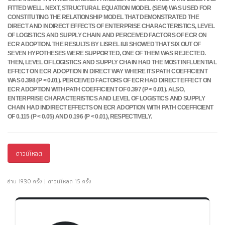
FITTED WELL. NEXT, STRUCTURAL EQUATION MODEL (SEM) WAS USED FOR
CONSTITUTING THE RELATIONSHIP MODEL THAT DEMONSTRATED THE
DIRECT AND INDIRECT EFFECTS OF ENTERPRISE CHARACTERISTICS, LEVEL
OF LOGISTICS AND SUPPLY CHAIN AND PERCEIVED FACTORS OF ECR ON
ECR ADOPTION. THE RESULTS BY LISREL 8.8 SHOWED THAT SIX OUT OF
SEVEN HYPOTHESES WERE SUPPORTED, ONE OF THEM WAS REJECTED.
THEN, LEVEL OF LOGISTICS AND SUPPLY CHAIN HAD THE MOST INFLUENTIAL
EFFECT ON ECR ADOPTION IN DIRECT WAY WHERE ITS PATH COEFFICIENT
WAS 0.398 (P < 0.01). PERCEIVED FACTORS OF ECR HAD DIRECT EFFECT ON
ECR ADOPTION WITH PATH COEFFICIENT OF 0.397 (P < 0.01). ALSO,
ENTERPRISE CHARACTERISTICS AND LEVEL OF LOGISTICS AND SUPPLY
CHAIN HAD INDIRECT EFFECTS ON ECR ADOPTION WITH PATH COEFFICIENT
OF 0.115 (P < 0.05) AND 0.196 (P < 0.01), RESPECTIVELY.
ดาวน์โหลด
อ่าน 1930 ครั้ง | ดาวน์โหลด 15 ครั้ง