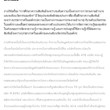
งานวิจัยเรื่อง “การศึกษาความสัมพันธ์ระหว่างระดับความเป็นทางการ การกระจายอำนาจ
และระดับนวัตกรรมองค์กร” มีวัตถุประสงค์หลักสองประการคือ เพื่อศึกษาความสัมพันธ์
ระหว่างบรรยากาศในองค์กร (ความเป็นทางการและการกระจายอำนาจ) กับระดับนวัตกรรม
ในองค์กร และเพื่อตรวจสอบผลกระทบจากตัวแปรแทรก (ได้แก่ การจัดการความรู้ขององค์กร
ในส่วนของการจัดหาความรู้ การแปลงความรู้ และการประยุกต์ใช้ความรู้) ที่มีต่อความ
สัมพันธ์ระหว่างบรรยากาศในองค์กรและระดับนวัตกรรมในองค์กร
การศึกษาครั้งนี้เป็นงานวิจัยเชิงปริมาณ ทำการเก็บข้อมูลด้วยการสำรวจโดยใช้แบบสอบถาม
เป็นเครื่องมือในการวิจัย ประชากรในการศึกษาครั้งนี้คือ บริษัทที่จดทะเบียนใน
ตลาดหลักทรัพย์แห่งประเทศไทยที่ไม่ใช่กลุ่มกองทุนจำนวนรวมทั้งสิ้น 478 บริษัท คณะผู้
วิจัยได้แจกแบบสอบถามไปยังทุกบริษัทและเมื่อได้รับข้อมูลกลับมาแล้ว คณะผู้วิจัยได้
วิเคราะห์ภาพรวมของข้อมูลด้วยสถิติเชิงพรรณนา ทำการตรวจสอบคุณสมบัติการวัดในแง่
ของความตรงและความเที่ยงของมาตรวัดด้วยการวิเคราะห์องค์ประกอบเชิงยืนยัน และ
ทดสอบสมมติฐานด้วยเทคนิคการวิเคราะห์สมการถดถอยโลจิสติกส์
ผลการวิจัยในครั้งนี้พบว่า มีแบบสอบถามที่ถูกส่งกลับมาจำนวน 93 ชุด (คิดเป็นอัตราตอบ
กลับ 19.45%) บริษัทที่ส่งแบบสอบถามกลับมาส่วนใหญ่อยู่ในกลุ่มอุตสาหกรรมธุรกิจการเงิน
อสังหาริมทรัพย์ และบริการ (ทั้งสามอุตสาหกรรมคิดเป็น 50 เปอร์เซ็นต์ของทั้งหมด) มี
จำนวนพนักงานอยู่ในกลุ่มไม่เกิน 500 คนมากที่สุด คิดเป็น 43.8 เปอร์เซ็นต์ สำหรับผู้ตอบ