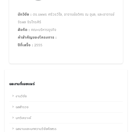
นักวิจัย :
ดร.นพพร ศรีวรวิไล, อาจารย์อดิศร ณ อุบล, และอาจารย์
จิรพล จิรไกรศิริ
สังกัด :
คณะบริหารธุรกิจ
คำสำคัญของโครงการ :
ปีที่เสร็จ :
2555
ผลงานที่เผยแพร่
งานวิจัย
ผลสำรวจ
บทวิเคราะห์
ผลงานและบทความวิจัยคัดสรร