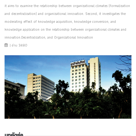
it aims to examine the relationship between organizational climates (formalization
and decentralization) and organizational innovation. Second, it investigates the
moderating effect of knowledge acquisition, knowledge conversion, and
knowledge application on the relationship between organizational climates and
innovation.Decentralization, and Organizational Innovation
| อ่าน 3480
บทคัดย่อ