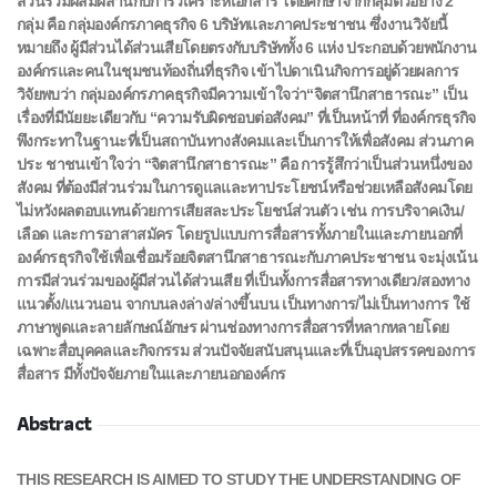
ส่วนร่วม
ผสมผสานกับการวิเคราะห์เอกสาร โดยศึกษาจากกลุ่มตัวอย่าง 2
กลุ่ม คือ กลุ่มองค์กรภาคธุรกิจ 6 บริษัท
และภาคประชาชน ซึ่งงานวิจัยนี้
หมายถึง ผู้มีส่วนได้ส่วนเสียโดยตรงกับบริษัททั้ง 6 แห่ง ประกอบด้วย
พนักงาน
องค์กรและคนในชุมชนท้องถิ่นที่ธุรกิจ เข้าไปดาเนินกิจการอยู่ด้วย
ผลการ
วิจัยพบว่า กลุ่มองค์กรภาคธุรกิจมีความเข้าใจว่า“จิตสานึกสาธารณะ” เป็น
เรื่องที่มีนัยยะ
เดียวกับ “ความรับผิดชอบต่อสังคม” ที่เป็นหน้าที่ ที่องค์กรธุรกิจ
พึงกระทาในฐานะที่เป็นสถาบันทางสังคม
และเป็นการให้เพื่อสังคม ส่วนภาค
ประ ชาชนเข้าใจว่า “จิตสานึกสาธารณะ” คือ การรู้สึกว่าเป็นส่วนหนึ่ง
ของ
สังคม ที่ต้องมีส่วนร่วมในการดูแลและทาประโยชน์หรือช่วยเหลือสังคมโดย
ไม่หวังผลตอบแทนด้วย
การเสียสละประโยชน์ส่วนตัว เช่น การบริจาคเงิน/
เลือด และการอาสาสมัคร โดยรูปแบบการสื่อสารทั้ง
ภายในและภายนอกที่
องค์กรธุรกิจใช้เพื่อเชื่อมร้อยจิตสานึกสาธารณะกับภาคประชาชน จะมุ่งเน้น
การมี
ส่วนร่วมของผู้มีส่วนได้ส่วนเสีย ที่เป็นทั้งการสื่อสารทางเดียว/สองทาง
แนวตั้ง/แนวนอน จากบนลงล่าง/
ล่างขึ้นบน เป็นทางการ/ไม่เป็นทางการ ใช้
ภาษาพูดและลายลักษณ์อักษร ผ่านช่องทางการสื่อสารที่หลาก
หลายโดย
เฉพาะสื่อบุคคลและกิจกรรม ส่วนปัจจัยสนับสนุนและที่เป็นอุปสรรคของการ
สื่อสาร มีทั้งปัจจัย
ภายในและภายนอกองค์กร
Abstract
THIS RESEARCH IS AIMED TO STUDY THE UNDERSTANDING OF