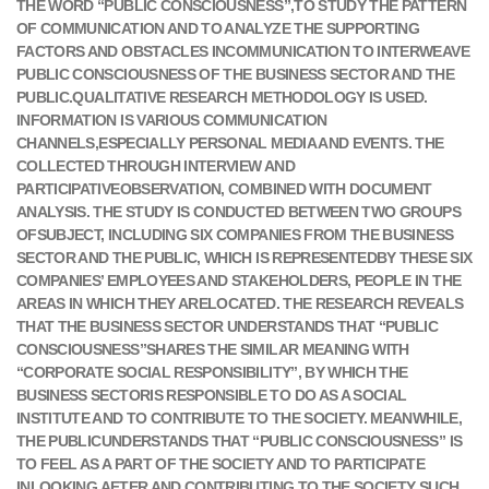
THE WORD “PUBLIC CONSCIOUSNESS”,
TO STUDY THE PATTERN
OF COMMUNICATION AND TO ANALYZE THE SUPPORTING
FACTORS AND OBSTACLES IN
COMMUNICATION TO INTERWEAVE
PUBLIC CONSCIOUSNESS OF THE BUSINESS SECTOR AND THE
PUBLIC.
QUALITATIVE RESEARCH METHODOLOGY IS USED.
INFORMATION IS VARIOUS COMMUNICATION
CHANNELS,
ESPECIALLY PERSONAL MEDIA AND EVENTS. THE
COLLECTED THROUGH INTERVIEW AND
PARTICIPATIVE
OBSERVATION, COMBINED WITH DOCUMENT
ANALYSIS. THE STUDY IS CONDUCTED BETWEEN TWO GROUPS
OF
SUBJECT, INCLUDING SIX COMPANIES FROM THE BUSINESS
SECTOR AND THE PUBLIC, WHICH IS REPRESENTED
BY THESE SIX
COMPANIES’ EMPLOYEES AND STAKEHOLDERS, PEOPLE IN THE
AREAS IN WHICH THEY ARE
LOCATED. THE RESEARCH REVEALS
THAT THE BUSINESS SECTOR UNDERSTANDS THAT “PUBLIC
CONSCIOUSNESS”
SHARES THE SIMILAR MEANING WITH
“CORPORATE SOCIAL RESPONSIBILITY”, BY WHICH THE
BUSINESS SECTOR
IS RESPONSIBLE TO DO AS A SOCIAL
INSTITUTE AND TO CONTRIBUTE TO THE SOCIETY. MEANWHILE,
THE PUBLIC
UNDERSTANDS THAT “PUBLIC CONSCIOUSNESS” IS
TO FEEL AS A PART OF THE SOCIETY AND TO PARTICIPATE
IN
LOOKING AFTER AND CONTRIBUTING TO THE SOCIETY SUCH