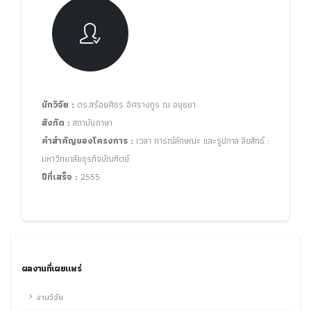
นักวิจัย :
ดร.สร้อยศิธร อิศรางกูร ณ อยุธยา
สังกัด :
สถาบันภาษา
คำสำคัญของโครงการ :
เวลา การณ์ลักษณะ และรูปกาล ลิขสิทธ์ :
มหาวิทยาลัยธุรกิจบัณฑิตย์
ปีที่เสร็จ :
2555
ผลงานที่เผยแพร่
งานวิจัย