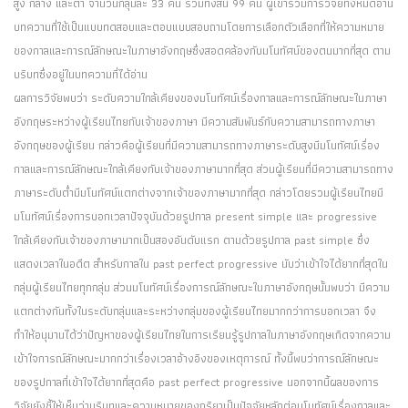
สูง กลาง และต่ำ จำนวนกลุ่มละ 33 คน รวมทั้งสิ้น 99 คน ผู้เข้าร่วมการวิจัยทั้งหมดอ่าน
บทความที่ใช้เป็นแบบทดสอบและตอบแบบสอบถามโดยการเลือกตัวเลือกที่ให้ความหมาย
ของกาลและการณ์ลักษณะในภาษาอังกฤษซึ่งสอดคล้องกับมโนทัศน์ของตนมากที่สุด ตาม
บริบทซึ่งอยู่ในบทความที่ได้อ่าน
ผลการวิจัยพบว่า ระดับความใกล้เคียงของมโนทัศน์เรื่องกาลและการณ์ลักษณะในภาษา
อังกฤษระหว่างผู้เรียนไทยกับเจ้าของภาษา มีความสัมพันธ์กับความสามารถทางภาษา
อังกฤษของผู้เรียน กล่าวคือผู้เรียนที่มีความสามารถทางภาษาระดับสูงมีมโนทัศน์เรื่อง
กาลและการณ์ลักษณะใกล้เคียงกับเจ้าของภาษามากที่สุด ส่วนผู้เรียนที่มีความสามารถทาง
ภาษาระดับต่ำมีมโนทัศน์แตกต่างจากเจ้าของภาษามากที่สุด กล่าวโดยรวมผู้เรียนไทยมี
มโนทัศน์เรื่องการบอกเวลาปัจจุบันด้วยรูปกาล present simple และ progressive
ใกล้เคียงกับเจ้าของภาษามากเป็นสองอันดับแรก ตามด้วยรูปกาล past simple ซึ่ง
แสดงเวลาในอดีต สำหรับกาลใน past perfect progressive นับว่าเข้าใจได้ยากที่สุดใน
กลุ่มผู้เรียนไทยทุกกลุ่ม ส่วนมโนทัศน์เรื่องการณ์ลักษณะในภาษาอังกฤษนั้นพบว่า มีความ
แตกต่างกันทั้งในระดับกลุ่มและระหว่างกลุ่มของผู้เรียนไทยมากกว่าการบอกเวลา จึง
ทำให้อนุมานได้ว่าปัญหาของผู้เรียนไทยในการเรียนรู้รูปกาลในภาษาอังกฤษเกิดจากความ
เข้าใจการณ์ลักษณะมากกว่าเรื่องเวลาอ้างอิงของเหตุการณ์ ทั้งนี้พบว่าการณ์ลักษณะ
ของรูปกาลที่เข้าใจได้ยากที่สุดคือ past perfect progressive นอกจากนี้ผลของการ
วิจัยยังชี้ให้เห็นว่าบริบทและความหมายของกริยาเป็นปัจจัยหลักต่อมโนทัศน์เรื่องกาลและ