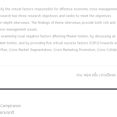
fy the critical factors responsible for effective economic crisis managemen
 research has three research objectives and seeks to meet the objectives
in-depth interviews. The findings of these interviews provide both rich and
crisis management issues.
xamining local negative factors affecting Phuket hotels; by discussing an
huket hotels; and by providing five critical success factors (CSFs) towards 
lan, Crisis Market Segmentation, Crisis Marketing Promotion, Crisis Collab
อ่าน 1424 ครั้ง | ดาวน์โหลด 
Campiranon
ยนานาชาติ