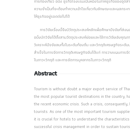
การท่องเที่ยว อนึ่ง ธุรกิจโรงแรมเป็นหนึ่งในภาคธุรกิจของอุตส
ความจําเป็นที่จะต้องทําความเข้าใจเกี่ยวกับลักษณะและผลกระ
ให้ธุรกิจอยู่รอดต่อไปได้
การวิจัยเรื่องนี้จึงมีวัตถุประสงค์หลักเพื่อศึกษาปัจจัยที่ส
อนึ่งนักวิจัยได้ตั้งสามวัตถุประสงค์ย่อยและใช้การวิจัยเชิงคุณ
วิเคราะห์ปัจจัยลบทั้งในระดับท้องถิ่น และวิกฤติเศรษฐกิจระดั
สําเร็จในการจัดการวิกฤติเศรษฐกิจอันได้แก่ การวางแผนการจ
ในภาวะวิกฤติ และการจัดการบุคลากรในภาวะวิกฤติ
Abstract
Tourism is without doubt a major export service of Thai
the most popular tourist destinations in the country, h
the recent economic crisis. Such a crisis, consequently
tourists. As one of the most important tourism supplie
it is crucial for hotels to understand the characteristic
successful crisis management in order to sustain tour