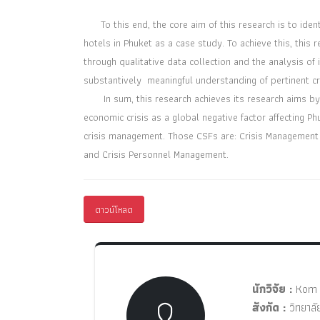
To this end, the core aim of this research is to identi
hotels in Phuket as a case study. To achieve this, this
through qualitative data collection and the analysis of 
substantively meaningful understanding of pertinent 
In sum, this research achieves its research aims by e
economic crisis as a global negative factor affecting P
crisis management. Those CSFs are: Crisis Management P
and Crisis Personnel Management.
ดาวน์โหลด
นักวิจัย :
Kom 
สังกัด :
วิทยาลั