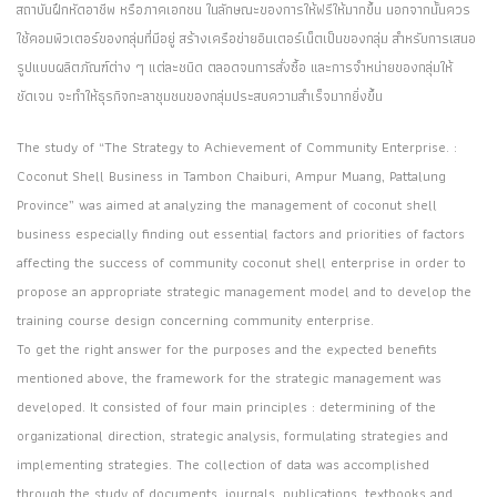
สถาบันฝึกหัดอาชีพ หรือภาคเอกชน ในลักษณะของการให้ฟรีให้มากขึ้น นอกจากนั้นควร
ใช้คอมพิวเตอร์ของกลุ่มที่มีอยู่ สร้างเครือข่ายอินเตอร์เน็ตเป็นของกลุ่ม สำหรับการเสนอ
รูปแบบผลิตภัณฑ์ต่าง ๆ แต่ละชนิด ตลอดจนการสั่งซื้อ และการจำหน่ายของกลุ่มให้
ชัดเจน จะทำให้ธุรกิจกะลาชุมชนของกลุ่มประสบความสำเร็จมากยิ่งขึ้น
The study of “The Strategy to Achievement of Community Enterprise. :
Coconut Shell Business in Tambon Chaiburi, Ampur Muang, Pattalung
Province” was aimed at analyzing the management of coconut shell
business especially finding out essential factors and priorities of factors
affecting the success of community coconut shell enterprise in order to
propose an appropriate strategic management model and to develop the
training course design concerning community enterprise.
To get the right answer for the purposes and the expected benefits
mentioned above, the framework for the strategic management was
developed. It consisted of four main principles : determining of the
organizational direction, strategic analysis, formulating strategies and
implementing strategies. The collection of data was accomplished
through the study of documents, journals, publications, textbooks and