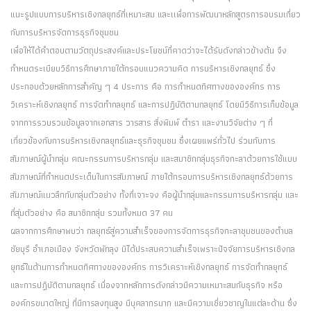
แนะรูปแบบการบริหารเชิงกลยุทธ์ที่เหมาะสม และเเพื่อการพัฒนาหลักสูตรการอบรมเกี่ยว
กับการบริหารจัดการธุรกิจชุมชน
เพื่อให้ได้คำตอบตามวัตถุประสงค์และประโยชน์ที่คาดว่าจะได้รับดังกล่าวข้างต้น จึง
กำหนดระเบียบวิธีการศึกษาภายใต้กรอบแนวความคิด การบริหารเชิงกลยุทธ์ ซึ่ง
ประกอบด้วยหลักการสำคัญ ๆ 4 ประการ คือ การกำหนดทิศทางขององค์กร การ
วิเคราะห์เชิงกลยุทธ์ การจัดทำกลยุทธ์ และการปฏิบัติตามกลยุทธ์ โดยมีวิธีการเก็บข้อมูล
จากการรวบรวมข้อมูลจากเอกสาร วารสาร สิ่งพิมพ์ ตำรา และงานวิจัยต่าง ๆ ที่
เกี่ยวข้องกับการบริหารเชิงกลยุทธ์และธุรกิจชุมชน ซึ่งเผยแพร่ทั่วไป ร่วมกับการ
สัมภาษณ์ผู้นำกลุ่ม คณะกรรมการบริหารกลุ่ม และสมาชิกกลุ่มธุรกิจกะลาด้วยการใช้แบบ
สัมภาษณ์ที่กำหนดประเด็นในการสัมภาษณ์ ภายใต้กรอบการบริหารเชิงกลยุทธ์ด้วยการ
สัมภาษณ์แนวลึกกับกลุ่มตัวอย่าง ทั้งที่เจาะจง คือผู้นำกลุ่มและกรรมการบริหารกลุ่ม และ
ที่สุ่มตัวอย่าง คือ สมาชิกกลุ่ม รวมทั้งหมด 37 คน
ผลจากการศึกษาพบว่า กลยุทธ์สู่ความสำเร็จของการจัดการธุรกิจกะลาชุมชนของตำบล
ชัยบุรี อำเภอเมือง จังหวัดพัทลุง มิได้ประสบความสำเร็จเพราะปัจจัยการบริหารเชิงกล
ยุทธ์ในด้านการกำหนดทิศทางขององค์กร การวิเคราะห์เชิงกลยุทธ์ การจัดทำกลยุทธ์
และการปฏิบัติตามกลยุทธ์ เนื่องจากหลักการดังกล่าวมีความเหมาะสมกับธุรกิจ หรือ
องค์กรขนาดใหญ่ ที่มีการลงทุนสูง มีบุคลากรมาก และมีความเชี่ยวชาญในแต่ละด้าน ซึ่ง