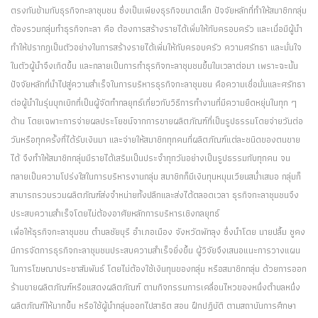
ตรงกันข้ามกับธุรกิจกะลาชุมชน ซึ่งเป็นเพียงธุรกิจขนาดเล็ก ปัจจัยหลักที่ทำให้สมาชิกกลุ่ม
ต้องรวมกลุ่มทำธุรกิจกะลา คือ ต้องการสร้างรายได้เพิ่มให้กับครอบครัว และเมื่อมีผู้นำ
ทำให้ปรากฎเป็นตัวอย่างในการสร้างรายได้เพิ่มให้กับครอบครัว ความศรัทธา และมั่นใจ
ในตัวผู้นำจึงเกิดขึ้น และกลายเป็นการทำธุรกิจกะลาชุมชนขึ้นในเวลาต่อมา เพราะฉะนั้น
ปัจจัยหลักที่นำไปสู่ความสำเร็จในการบริหารธุรกิจกะลาชุมชน คือความเชื่อมั่นและศรัทธา
ต่อผู้นำในรุ่นบุกเบิกที่เป็นผู้จัดทำกลยุทธ์เกี่ยวกับวิธีการทำงานที่มีความยืดหยุ่นในทุก ๆ
ด้าน โดยเฉพาะการจ่ายผลประโยชน์จากการขายผลิตภัณฑ์ที่เป็นรูปธรรมโดยจ่ายวันต่อ
วันหรือทุกครั้งที่ได้รับเงินมา และจ่ายให้สมาชิกทุกคนที่ผลิตภัณฑ์แต่ละชนิดของตนขาย
ได้ จึงทำให้สมาชิกกลุ่มมีรายได้เสริมเป็นประจำทุกวันอย่างเป็นรูปธรรมกับทุกคน จน
กลายเป็นความโปร่งใสในการบริหารงานกลุ่ม สมาชิกก็มีเงินทุนหมุนเวียนสม่ำเสมอ กลุ่มก็
สามารถรวบรวมผลิตภัณฑ์ส่งจำหน่ายทั้งปลีกและส่งได้ตลอดเวลา ธุรกิจกะลาชุมชนจึง
ประสบความสำเร็จโดยไม่ต้องอาศัยหลักการบริหารเชิงกลยุทธ์
เพื่อให้ธุรกิจกะลาชุมชน ตำบลชัยบุรี อำเภอเมือง จังหวัดพัทลุง ซึ่งนำโดย นายปลื้ม ชูคง
มีการจัดการธุรกิจกะลาชุมชนประสบความสำเร็จยิ่งขึ้น ผู้วิจัยจึงเสนอแนะการวางแผน
ในการโฆษณาประชาสัมพันธ์ โดยไม่ต้องใช้เงินทุนของกลุ่ม หรือสมาชิกกลุ่ม ด้วยการออก
ร้านขายผลิตภัณฑ์หรือแสดงผลิตภัณฑ์ ตามกิจกรรมการเคลื่อนไหวของหนึ่งตำบลหนึ่ง
ผลิตภัณฑ์ให้มากขึ้น หรือใช้ผู้นำกลุ่มออกไปสาธิต สอน ฝึกปฏิบัติ ตามสถาบันการศึกษา