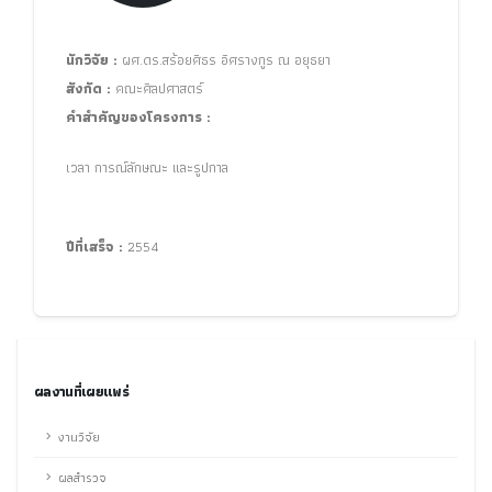
นักวิจัย :
ผศ.ดร.สร้อยศิธร อิศรางกูร ณ อยุธยา
สังกัด :
คณะศิลปศาสตร์
คำสำคัญของโครงการ :
เวลา การณ์ลักษณะ และรูปกาล
ปีที่เสร็จ :
2554
ผลงานที่เผยแพร่
งานวิจัย
ผลสำรวจ