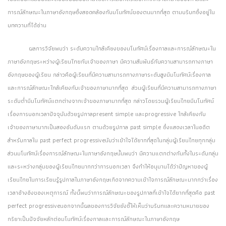
การณ์ลักษณะในภาษาอังกฤษซึ่งสอดคล้องกับมโนทัศน์ของตนมากที่สุด ตามบริบทซึ่งอยู่ใน
บทความที่ได้อ่าน
ผลการวิจัยพบว่า ระดับความใกล้เคียงของมโนทัศน์เรื่องกาลและการณ์ลักษณะใน
ภาษาอังกฤษระหว่างผู้เรียนไทยกับเจ้าของภาษา มีความสัมพันธ์กับความสามารถทางภาษา
อังกฤษของผู้เรียน กล่าวคือผู้เรียนที่มีความสามารถทางภาษาระดับสูงมีมโนทัศน์เรื่องกาล
และการณ์ลักษณะใกล้เคียงกับเจ้าของภาษามากที่สุด ส่วนผู้เรียนที่มีความสามารถทางภาษา
ระดับต่ำมีมโนทัศน์แตกต่างจากเจ้าของภาษามากที่สุด กล่าวโดยรวมผู้เรียนไทยมีมโนทัศน์
เรื่องการบอกเวลาปัจจุบันด้วยรูปกาลpresent simple และprogressive ใกล้เคียงกับ
เจ้าของภาษามากเป็นสองอันดับแรก ตามด้วยรูปกาล past simple ซึ่งแสดงเวลาในอดีต
สำหรับกาลใน past perfect progressiveนับว่าเข้าใจได้ยากที่สุดในกลุ่มผู้เรียนไทยทุกกลุ่ม
ส่วนมโนทัศน์เรื่องการณ์ลักษณะในภาษาอังกฤษนั้นพบว่า มีความแตกต่างกันทั้งในระดับกลุ่ม
และระหว่างกลุ่มของผู้เรียนไทยมากกว่าการบอกเวลา จึงทำให้อนุมานได้ว่าปัญหาของผู้
เรียนไทยในการเรียนรู้รูปกาลในภาษาอังกฤษเกิดจากความเข้าใจการณ์ลักษณะมากกว่าเรื่อง
เวลาอ้างอิงของเหตุการณ์ ทั้งนี้พบว่าการณ์ลักษณะของรูปกาลที่เข้าใจได้ยากที่สุดคือ past
perfect progressiveนอกจากนี้ผลของการวิจัยยังชี้ให้เห็นว่าบริบทและความหมายของ
กริยาเป็นปัจจัยหลักต่อมโนทัศน์เรื่องกาลและการณ์ลักษณะในภาษาอังกฤษ