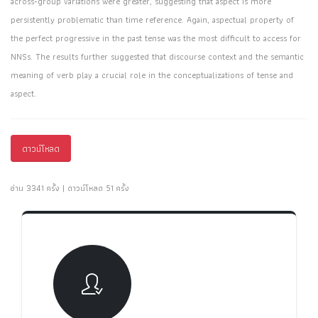
across-group variations were greater, suggesting that aspect is more
persistently problematic than time reference. Again, aspectual property of
the perfect progressive in the past tense was the most difficult to access for
NNSs. The results further suggested that discourse context and the semantic
meaning of verb play a crucial role in the conceptualizations of tense and
aspect.
ดาวน์โหลด
อ่าน 3341 ครั้ง | ดาวน์โหลด 51 ครั้ง