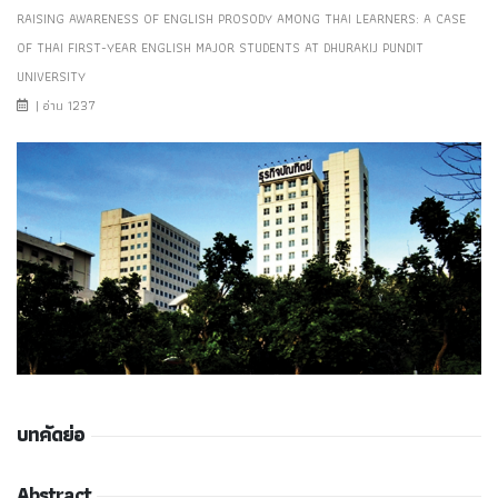
RAISING AWARENESS OF ENGLISH PROSODY AMONG THAI LEARNERS: A CASE
OF THAI FIRST-YEAR ENGLISH MAJOR STUDENTS AT DHURAKIJ PUNDIT
UNIVERSITY
| อ่าน 1237
บทคัดย่อ
Abstract