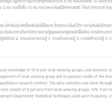
มข้อมูล มีผู้เชี่ยวชาญมาจากกลุ่มทอผ้าจำนวน 8 คน คิดเป็นร้อยละ 10 ของจำน
2 คน รวมทั้งสิ้น 10 คน การวิเคราะห์ผลใช้ค่าทางสถิติ ได้แก่ ค่าความถี่ ค่า
มีค่าสัมประสิทธิ์สหสัมพันธ์เป็นบวก จึงวิเคราะห์ผลได้ว่า ความสัมพันธ์ด้านค
 และสรุปแนวทางในการจัดการความรู้ชุนชนของกลุ่มทอผ้าพื้นเมือง ควรมีกระบวน
รู้สมัยใหม่ 2. การแสวงหาความรู้ 3. การสร้างความรู้ 4. การบันทึกความรู้ 5. ก
cal knowledge of 13 4-star local weaving groups, Loei province, t
nagement of local weaving group and to purpose model of the kn
ualitative research method. The data collection was done throug
rsons consist of 8 persons from local weaving groups, 10% from to
ment Department. Statistical techniques used were frequency ,