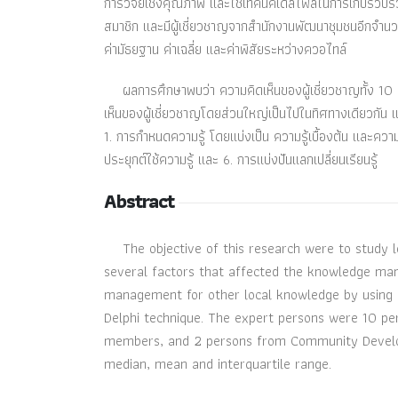
การวิจัยเชิงคุณภาพ และใช้เทคนิคเดลไฟล์ในการเก็บรวบรว
สมาชิก และมีผู้เชี่ยวชาญจากสำนักงานพัฒนาชุมชนอีกจำนวน 
ค่ามัธยฐาน ค่าเฉลี่ย และค่าพิสัยระหว่างควอไทล์
ผลการศึกษาพบว่า ความคิดเห็นของผู้เชี่ยวชาญทั้ง 10 คน 
เห็นของผู้เชี่ยวชาญโดยส่วนใหญ่เป็นไปในทิศทางเดียวกัน
1. การกำหนดความรู้ โดยแบ่งเป็น ความรู้เบื้องต้น และความ
ประยุกต์ใช้ความรู้ และ 6. การแบ่งปันแลกเปลี่ยนเรียนรู้
Abstract
The objective of this research were to study lo
several factors that affected the knowledge ma
management for other local knowledge by using q
Delphi technique. The expert persons were 10 pe
members, and 2 persons from Community Develop
median, mean and interquartile range.