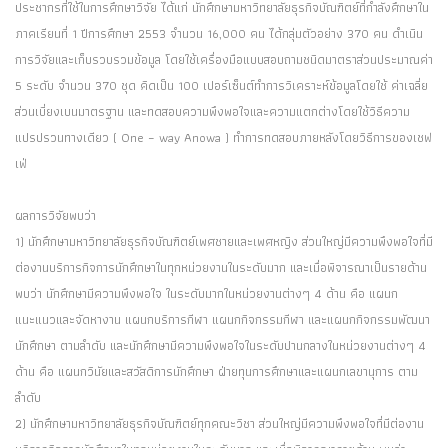
ประชากรที่ใช้ในการศึกษาวิจัย ได้แก่ นักศึกษามหาวิทยาลัยธุรกิจบัณฑิตย์ที่กำลังศึกษาใน
ภาคเรียนที่ 1 ปีการศึกษา 2553 จำนวน 16,000 คน ได้กลุ่มตัวอย่าง 370 คน ดำเนิน
การวิจัยและเก็บรวบรวมข้อมูล โดยใช้เครื่องมือแบบสอบถามชนิดมาตราส่วนประมาณค่า
5 ระดับ จำนวน 370 ชุด คิดเป็น 100 เปอร์เซ็นต์ทำการวิเคราะห์ข้อมูลโดยใช้ ค่าเฉลี่ย
ส่วนเบี่ยงเบนมาตรฐาน และทดสอบความพึงพอใจและความแตกต่างโดยใช้วิธีความ
แปรปรวนทางเดียว ( One – way Anowa ) ทำการทดสอบภายหลังโดยวิธีการของเชฟ
เฟ่
ผลการวิจัยพบว่า
1) นักศึกษามหาวิทยาลัยธุรกิจบัณฑิตย์เพศชายและเพศหญิง ส่วนใหญ่มีความพึงพอใจที่มี
ต่องานบริการกิจการนักศึกษาในทุกหน่วยงานในระดับมาก และเมื่อพิจารณาเป็นรายด้าน
พบว่า นักศึกษามีความพึงพอใจ ในระดับมากในหน่วยงานต่างๆ 4 ด้าน คือ แผนก
แนะแนวและจัดหางาน แผนกบริการกีฬา แผนกกิจกรรมกีฬา และแผนกกิจกรรมพัฒนา
นักศึกษา ตามลำดับ และนักศึกษามีความพึงพอใจในระดับปานกลางในหน่วยงานต่างๆ 4
ด้าน คือ แผนกวินัยและสวัสดิการนักศึกษา ฝ่ายทุนการศึกษาและแผนกเลขานุการ ตาม
ลำดับ
2) นักศึกษามหาวิทยาลัยธุรกิจบัณฑิตย์ทุกคณะวิชา ส่วนใหญ่มีความพึงพอใจที่มีต่องาน