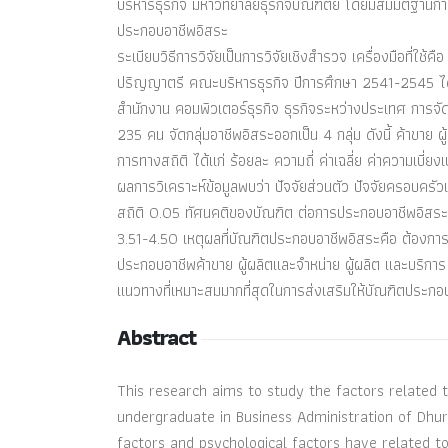
บริหารธุรกิจ มหาวิทยาลัยธุรกิจบัณฑิตย์ โดยมีสมมติฐานการ
ประกอบอาชีพอิสระ
ระเบียบวิธีการวิจัยเป็นการวิจัยเชิงสำรวจ เครื่องมือที
ปริญญาตรี คณะบริหารธุรกิจ ปีการศึกษา 2541-2545 ได้
สำนักงาน คอมพิวเตอร์ธุรกิจ ธุรกิจระหว่างประเทศ การจั
235 คน จัดกลุ่มอาชีพอิสระออกเป็น 4 กลุ่ม ดังนี้ ค้าขาย ผู
การทางสถิติ ได้แก่ ร้อยละ ความถี่ ค่าเฉลี่ย ค่าความเ
ผลการวิเคราะห์ข้อมูลพบว่า ปัจจัยส่วนตัว ปัจจัยครอบครั
สถิติ 0.05 ทัศนคติของบัณฑิต ต่อการประกอบอาชีพอิสระเกี
3.51-4.50 เหตุผลที่บัณฑิตประกอบอาชีพอิสระคือ ต้องกา
ประกอบอาชีพค้าขาย ผู้ผลิตและจำหน่าย ผู้ผลิต และบริการ
แนวทางที่เหมาะสมมากที่สุดในการส่งเสริมให้บัณฑิตประก
Abstract
This research aims to study the factors related
undergraduate in Business Administration of Dhura
factors and psychological factors have related t