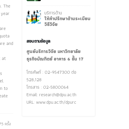
s. The
บริการด้าน
 year
ให้คำปรึกษาด้านระเบียบ
วิธีวิจัย
are
quota
สอบถามข้อมูล
are and
ศูนย์บริการวิจัย มหาวิทยาลัย
 at
ธุรกิจบัณฑิตย์ อาคาร 6 ชั้น 17
โทรศัพท์ : 02-9547300 ต่อ
is
528,128
el.
โทรสาร : 02-5800064
m to
Email:
research@dpu.ac.th
eate
URL: www.dpu.ac.th/dpurc
5 ครั้ง