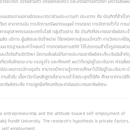
วิจัยได้แก่ ปัจจัยส่วนตัว ปัจจัยครอบครัว และปัจจัยด้านจิตวิทยา มีความสัมพัน
่ใช้คือ แบบสอบถามปลายปิดและมาตราส่วนประมาณค่า ประชากร คือ บัณฑิตที่สำเร็จ
แก่ สาขาการเงิน การจัดการทรัพยากรมนุษย์ การตลาด การจัดการทั่วไป การบ
ดการอุตสาหกรรมและเทคโนโลยี กลุ่มตัวอย่าง คือ บัณฑิตที่ประกอบอาชีพอิสระ
้ผลิต บริการ ผู้ผลิตและจัดจำหน่าย ใช้เทคนิคการสุ่มแบบโควต้า การวิเคราะห์ข้อมู
บี่ยงเบนมาตรฐานและค่าไคสแคว์ การทดสอบทางสถิติ ใช้โปรแกรมสำเร็จรูปคอมพิวเ
วและปัจจัยด้านจิตวิทยา มีความสัมพันธ์กับการประกอบอาชีพอิสระที่ระดับนัยสำค
่ยวกับลักษณะงาน แรงจูงใจ และทัศนคติ พบว่าใหญ่อยู่ในระดับมาก ค่าเฉลี่ยเท
รมีประสบการณ์ทางธุรกิจ สามารถนำความรู้จากการศึกษาไปใช้อยู่ในระดับมาก บ
 ตามลำดับ เนื้อหาวิชาในหลักสูตรที่สามารถนำไปประยุกต์ใช้คือ ศึกษาจากกรณีศึ
อบอาชีพอิสระคือ การปลูกฝังทัศนคติและค่านิยมประกอบอาชีพอิสระ
 to entrepreneurship and the attitude toward self employment of
kij Pundit University. The research’s hypothesis is private factors,
o self employment.