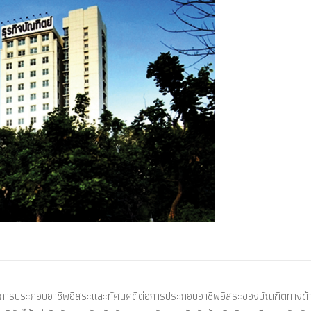
พันธ์กับการประกอบอาชีพอิสระและทัศนคติต่อการประกอบอาชีพอิสระของบัณฑิตทางด้