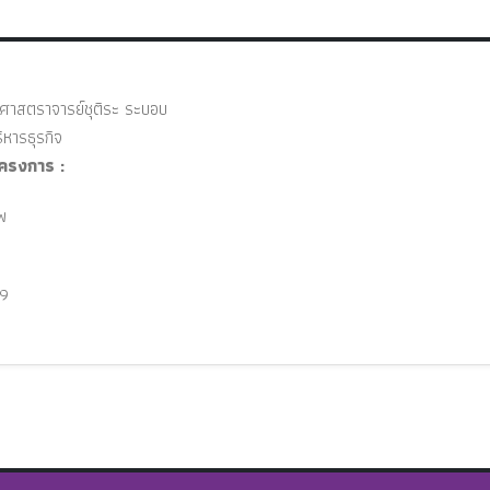
ยศาสตราจารย์ชุติระ ระบอบ
หารธุรกิจ
ครงการ :
พ
9