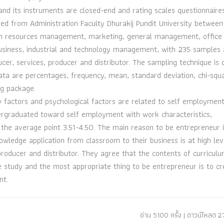
nd its instruments are closed-end and rating scales questionnaire
hed from Administration Faculty Dhurakij Pundit University between
an resources management, marketing, general management, office
usiness, industrial and technology management, with 235 samples 
cer, services, producer and distributor. The sampling technique is 
data are percentages, frequency, mean, standard deviation, chi-squ
ng package.
ly factors and psychological factors are related to self employment
ndergraduated toward self employment with work characteristics,
t the average point 3.51-4.50. The main reason to be entrepreneur 
owledge application from classroom to their business is at high lev
roducer and distributor. They agree that the contents of curriculu
 study and the most appropriate thing to be entrepreneur is to cr
nt.
อ่าน 5100 ครั้ง | ดาวน์โหลด 27