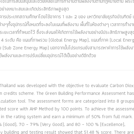
นเพื่อใช้ในการสนับสนุนและช่วยเหลือในการทำงานด้านพลังงานตามกฎหมายตาม พระ
้อย่างเหมาะสมและเกิดประสิทธิภาพสูงสุด
าคารประเภทสถานศึกษาโดยใช้อาคาร 1 และ 2 ของ มหาวิทยาลัยธุรกิจบัณฑิตย์ เ
ๆทั้งอุปกรณ์ทั้งหมดที่จะลงในแผนที่พลังงาน พื้นที่ในห้องต่างๆ เวลาการทำงา
ยะเวลาที่กำหนดไว้ ซึ่งจะส่งผลให้เกิดการใช้พลังงานอย่างมีประสิทธิภาพสูงสุ
็น 4 ระดับ คือ แผนที่ภาพรวม (Global Energy Map), แผนที่ภาค (Local Ener
อย (Sub Zone Energy Map) นอกจากนั้นโปรแกรมยังสามารถหาค่าการใช้พลังงา
ลังงานและการปรับเปลี่ยนอุปกรณ์ได้เป็นอย่างดีอีกด้วย
hailand was developed with the objective to evaluate Carbon Diox
on credits scheme. The Green Building Performance Assessment ha
culation tool. The assessment forms are categorized into 8 groups
ghted score with AHP Method by 100 points. To achieve the assessm
ite in the rating system and earn a minimum of 50% from full mark.
 % (Good); 70 – 79% (Very Good); and 80 – 100 % (Excellence),
y building and testing result showed that 51.48 % score. There are