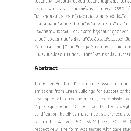
โปรแกรมสำเร็จรูปในงานวิจัยนี้ โปรแกรมนี้ถูกพัฒนาขึ้
บัญญัติเพื่อสงเสริมการอนุรักษ์พลังงาน ปี พ.ศ. 2550 ได
ในการทดสอบโปรแกรมที่ได้พัฒนาขึ้นจากการวิจัยนี้จะใช้อ
อาคารทดสอบซึ่งในการทำงานต้องมีการรวบรวมข้อมูลด้านต่าง
ประสิทธิภาพของระบบ รวมถึงการบำรุงรักษาที่ถูกต้องตามระ
ระบบนำร่องและแผนที่พลังงานที่ป้อนข้อมูลแล้วแบ่งออกเป
Map), แผนที่เขต (Zone Energy Map) และ แผนที่เขตย่
แบบระบบอุปกรณ์ในเขตต่างๆได้ทำให้สามารถประเมินการใช้พ
Abstract
The Green Buildings Performance Assessment in T
emissions from Green Buildings for support carb
developed with guideline manual and emission cal
11 prerequisite and 40 credit points .Then , wei
certification, buildings must meet all prerequis
ranking has 4 levels: 50 – 59 % (Pass); 60 – 69
respectively. The form was tested with case stud