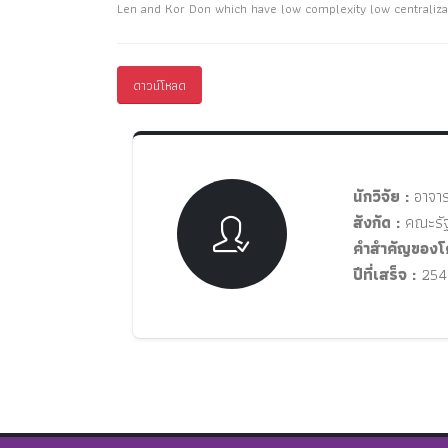
Len and Kor Don which have low complexity low centralizat
ดาวน์โหลด
นักวิจัย :
อาจาร
สังกัด :
คณะรัฐ
คำสำคัญของโ
ปีที่เสร็จ :
254