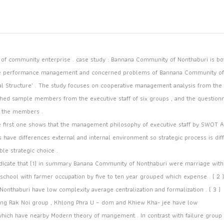
e of community enterprise . case study : Bannana Community of Nonthaburi is bo
estigate performance management and concerned problems of Bannana Community of
nal Structure’ . The study focuses on cooperative management analysis from the
ished sample members from the executive staff of six groups , and the question
e the members .
he first one shows that the management philosophy of executive staff by SWOT An
s have differences external and internal environment so strategic process is dif
ble strategic choice .
indicate that (1) in summary Banana Community of Nonthaburi were marriage with
chool with farmer occupation by five to ten year grouped which expense . ( 2 )
nthaburi have low complexity average centralization and formalization . ( 3 )
Bang Rak Noi group , Khlong Phra U – dom and Khiew Kha- jee have low
 which have nearby Modern theory of mangement . In contrast with failure group 