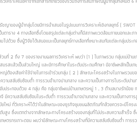
วิเคราะห์เนื้อหาจากเอกสารที่เกี่ยวข้องรวมถึงการสัมภาษณ์ผู้นำกลุ่มทั้งหมด 6
ิดปรัชญาของผู้นำกลุ่มโดยมีการนำเสนอในรูปแบบการวิเคราะห์เชิงกลยุทธ์ ( SWOT
์เป็นตาราง 4 ทางเลือกซึ่งโดยสรุปแต่ละกลุ่มต่างก็มีสภาพแวดล้อมภายนอกและ
มไปด้วย ซึ่งผู้วิจัยได้เสนอแนะเป็นกลยุทธ์ทางเลือกที่เหมาะสมกับแต่ละกลุ่มประ
้ในส่วนที่ 2 ถึง 7 ของรายงานผลการวิเคราะห์ พบว่า (1 ) ในภาพรวม กลุ่มแม่บ้า
 ปี สมรสแล้วเป็นส่วนใหญ่ และมีการศึกษาในระดับประถมศึกษา มีอาชีพหลักเป็นเ
่วนใหญ่ต้องเสียค่าใช้จ่ายในการเข้าร่วมกลุ่ม ( 2 ) ลักษณะโครงสร้างในภาพรวมข
รี มีความสลับซับซ้อนต่ำ การรวมอำนาจปานกลาง และความเป็นทางการในระดับปาน
ประกอบด้วย 4 กลุ่ม คือ กลุ่มอาชีพแม่บ้านเกษตรหมู่ 1 , 3 ตำบลบางรักน้อย กล
ี มีความสลับซับซ้อนในระดับต่ำ การรวมอำนาจปานกลาง และความเป็นทางการสูง
หม่ ที่วิเคราะห์ได้ว่าในลักษณะของธุรกิจชุมชนผลิตภัณฑ์กล้วยควรจะมีโครงสร
สูง ซึ่งแตกต่างจากลักษณะทางโครงสร้างของกลุ่มที่ไม่ประสบความสำเร็จ ซึ่
นเกษตรกรเกาะดอน พบว่ามีลักษณะทางโครงสร้างที่มีความสลับซับซ้อนต่ำ การร