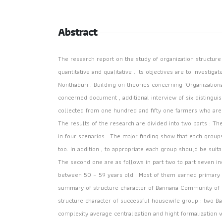
Abstract
The research report on the study of organization structur
quantitative and qualitative . Its objectives are to inv
Nonthaburi . Building on theories concerning ‘Organizatio
concerned document , additional interview of six distingu
collected from one hundred and fifty one farmers who ar
The results of the research are divided into two parts : T
in four scenarios . The major finding show that each group
too. In addition , to appropriate each group should be suita
The second one are as follows in part two to part seven 
between 50 – 59 years old . Most of them earned primary s
summary of structure character of Bannana Community of No
structure character of successful housewife group : two 
complexity average centralization and hight formalization