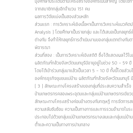
มุ่งศึกษาประเด็นด้านโครงสร้างองค์กรเป็นสำคัญ โดยใช้การ
จากสมาชิกกลุ่มอีกจำนวน 151 คน
ผลการวิจัยแบ่งเป็นสองส่วนหลัก
ส่วนแรก : การวิเคราะห์เชิงเนื้อหาเป็นการวิเคราะห์แนวค
Analysis ) โดยศึกษาเป็นรายกลุ่ม และได้เสนอเป็นกลยุทธ
ต่างกัน จึงทำให้กลยุทธ์การดำเนินงานของกลุ่มแตกต่างกันตา
พิจารณา
ส่วนที่สอง : เป็นการวิเคราะห์เชิงสถิติ ซึ่งได้แสดงผลไว
ผลิตภัณฑ์กล้วยจังหวัดนนทบุรีมีอายุอยู่ในช่วง 50 – 59
โดยได้เข้าร่วมกลุ่มมาแล้วเป็นเวลา 5 – 10 ปี ทั้งนี้โดยส
องค์กรธุรกิจชุมชนแม่บ้าน ผลิตภัณฑ์กล้วยจังหวัดนนทบุ
( 3 ) ลักษณะทางโครงสร้างของกลุ่มที่ประสบความสำเร็จ อัน
บ้านเกษตรกรคลองพระอุดมและกลุ่มแม่บ้านเกษตรกรเขียวขจ
ลักษณะทางโครงสร้างค่อนข้างตรงกับทฤษฎี การจัดการสมัยใ
ความสลับซับซ้อน ความเป็นทางการและการรวมอำนาจในระดับ
ประกอบไปด้วยกลุ่มแม่บ้านเกษตรกรบางเลนและกลุ่มแม่บ้า
ต่ำและความเป็นทางการปานกลาง