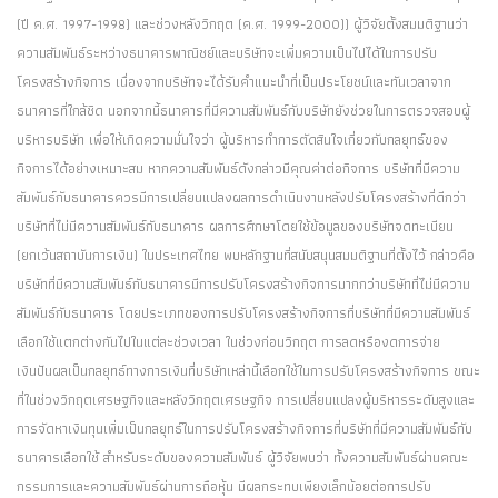
(ปี ค.ศ. 1997-1998) และช่วงหลังวิกฤต (ค.ศ. 1999-2000)) ผู้วิจัยตั้งสมมติฐานว่า
ความสัมพันธ์ระหว่างธนาคารพาณิชย์และบริษัทจะเพิ่มความเป็นไปได้ในการปรับ
โครงสร้างกิจการ เนื่องจากบริษัทจะได้รับคำแนะนำที่เป็นประโยชน์และทันเวลาจาก
ธนาคารที่ใกล้ชิด นอกจากนี้ธนาคารที่มีความสัมพันธ์กับบริษัทยังช่วยในการตรวจสอบผู้
บริหารบริษัท เพื่อให้เกิดความมั่นใจว่า ผู้บริหารทำการตัดสินใจเกี่ยวกับกลยุทธ์ของ
กิจการได้อย่างเหมาะสม หากความสัมพันธ์ดังกล่าวมีคุณค่าต่อกิจการ บริษัทที่มีความ
สัมพันธ์กับธนาคารควรมีการเปลี่ยนแปลงผลการดำเนินงานหลังปรับโครงสร้างที่ดีกว่า
บริษัทที่ไม่มีความสัมพันธ์กับธนาคาร ผลการศึกษาโดยใช้ข้อมูลของบริษัทจดทะเบียน
(ยกเว้นสถาบันการเงิน) ในประเทศไทย พบหลักฐานที่สนับสนุนสมมติฐานที่ตั้งไว้ กล่าวคือ
บริษัทที่มีความสัมพันธ์กับธนาคารมีการปรับโครงสร้างกิจการมากกว่าบริษัทที่ไม่มีความ
สัมพันธ์กับธนาคาร โดยประเภทของการปรับโครงสร้างกิจการที่บริษัทที่มีความสัมพันธ์
เลือกใช้แตกต่างกันไปในแต่ละช่วงเวลา ในช่วงก่อนวิกฤต การลดหรืองดการจ่าย
เงินปันผลเป็นกลยุทธ์ทางการเงินที่บริษัทเหล่านี้เลือกใช้ในการปรับโครงสร้างกิจการ ขณะ
ที่ในช่วงวิกฤตเศรษฐกิจและหลังวิกฤตเศรษฐกิจ การเปลี่ยนแปลงผู้บริหารระดับสูงและ
การจัดหาเงินทุนเพิ่มเป็นกลยุทธ์ในการปรับโครงสร้างกิจการที่บริษัทที่มีความสัมพันธ์กับ
ธนาคารเลือกใช้ สำหรับระดับของความสัมพันธ์ ผู้วิจัยพบว่า ทั้งความสัมพันธ์ผ่านคณะ
กรรมการและความสัมพันธ์ผ่านการถือหุ้น มีผลกระทบเพียงเล็กน้อยต่อการปรับ