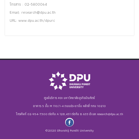
โทรสาร : 02-5800064
Email:
research@dpu.ac.th
URL: www.dpu.ac.th/dpurc
ศูนย์บริการ RDI มหาวิทยาลัยธุรกิจบัณฑิตย์
อาคาร 5 ชั้น M 110/1-4 ถนนประชาชื่น หลักสี่ กทม 10210
โทรศัพท์ 02-954-7300 ต่อทีม A 128,431 ต่อทีม B 633 อีเมล
research@dpu.ac.th
©2020 Dhurakij Pundit University