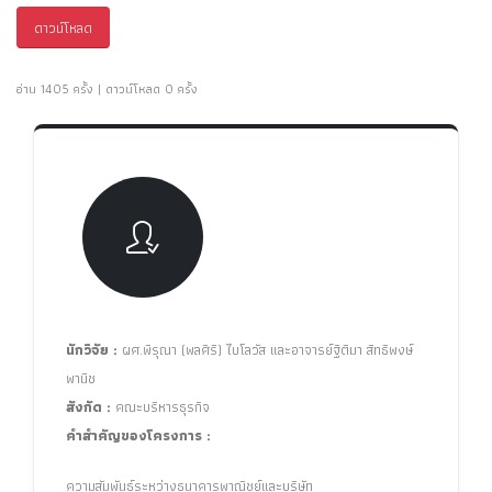
ดาวน์โหลด
อ่าน 1405 ครั้ง | ดาวน์โหลด 0 ครั้ง
นักวิจัย :
ผศ.พิรุณา (พลศิริ) ไบโลวัส และอาจารย์ฐิติมา สิทธิพงษ์
พานิช
สังกัด :
คณะบริหารธุรกิจ
คำสำคัญของโครงการ :
ความสัมพันธ์ระหว่างธนาคารพาณิชย์และบริษัท