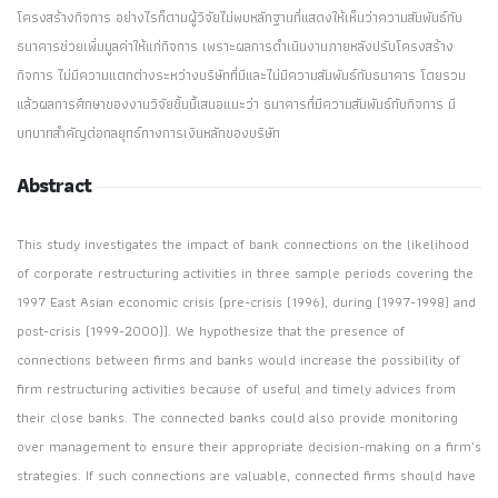
โครงสร้างกิจการ อย่างไรก็ตามผู้วิจัยไม่พบหลักฐานที่แสดงให้เห็นว่าความสัมพันธ์กับ
ธนาคารช่วยเพิ่มมูลค่าให้แก่กิจการ เพราะผลการดำเนินงานภายหลังปรับโครงสร้าง
กิจการ ไม่มีความแตกต่างระหว่างบริษัทที่มีและไม่มีความสัมพันธ์กับธนาคาร โดยรวม
แล้วผลการศึกษาของงานวิจัยชิ้นนี้เสนอแนะว่า ธนาคารที่มีความสัมพันธ์กับกิจการ มี
บทบาทสำคัญต่อกลยุทธ์ทางการเงินหลักของบริษัท
Abstract
This study investigates the impact of bank connections on the likelihood
of corporate restructuring activities in three sample periods covering the
1997 East Asian economic crisis (pre-crisis (1996), during (1997-1998) and
post-crisis (1999-2000)). We hypothesize that the presence of
connections between firms and banks would increase the possibility of
firm restructuring activities because of useful and timely advices from
their close banks. The connected banks could also provide monitoring
over management to ensure their appropriate decision-making on a firm’s
strategies. If such connections are valuable, connected firms should have