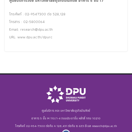
ศูนย์บริการวิจัย มหาวิทยาลัยธุรกิจบัณฑิตย์ อาคาร 6 ชั้น 17
โทรศัพท์ : 02-9547300 ต่อ 528,128
โทรสาร : 02-5800064
Email:
research@dpu.ac.th
URL: www.dpu.ac.th/dpurc
ศูนย์บริการ RDI มหาวิทยาลัยธุรกิจบัณฑิตย์
อาคาร 5 ชั้น M 110/1-4 ถนนประชาชื่น หลักสี่ กทม 10210
โทรศัพท์ 02-954-7300 ต่อทีม A 128,431 ต่อทีม B 633 อีเมล
research@dpu.ac.th