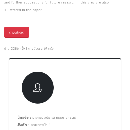
and further suggestions for future research in this area are also
illustrated in the paper.
ดาวน์โหลด
อ่าน 2286 ครั้ง | ดาวน์โหลด 69 ครั้ง
นักวิจัย :
อาจารย์ สุปราณี หรรษาจักรตรี
สังกัด :
คณะการบัญชี