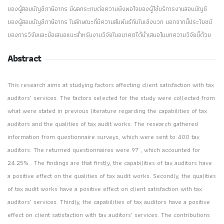
ของผู้สอบบัญชีภาษีอากร มีผลกระทบต่อความพึงพอใจของผู้ใช้บริการงานสอบบัญชี
ของผู้สอบบัญชีภาษีอากร ในลักษณะที่มีความสัมพันธ์กันในเชิงบวก นอกจากนี้ประโยชน์
ของการวิจัยและข้อเสนอแนะสำหรับงานวิจัยในอนาคตได้นำเสนอในบทความวิจัยนี้ด้วย
Abstract
This research aims at studying factors affecting client satisfaction with tax
auditors’ services. The factors selected for the study were collected from
what were stated in previous literature regarding the capabilities of tax
auditors and the qualities of tax audit works. The research gathered
information from questionnaire surveys, which were sent to 400 tax
auditors. The returned questionnaires were 97 , which accounted for
24.25% . The findings are that firstly, the capabilities of tax auditors have
a positive effect on the qualities of tax audit works. Secondly, the qualities
of tax audit works have a positive effect on client satisfaction with tax
auditors’ services. Thirdly, the capabilities of tax auditors have a positive
effect on client satisfaction with tax auditors’ services. The contributions