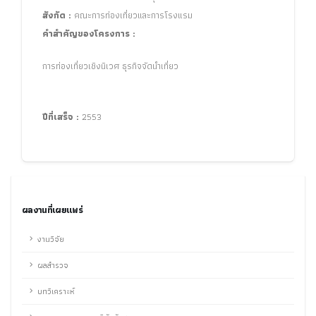
สังกัด :
คณะการท่องเที่ยวและการโรงแรม
คำสำคัญของโครงการ :
การท่องเที่ยวเชิงนิเวศ ธุรกิจจัดนำเที่ยว
ปีที่เสร็จ :
2553
ผลงานที่เผยแพร่
งานวิจัย
ผลสำรวจ
บทวิเคราะห์