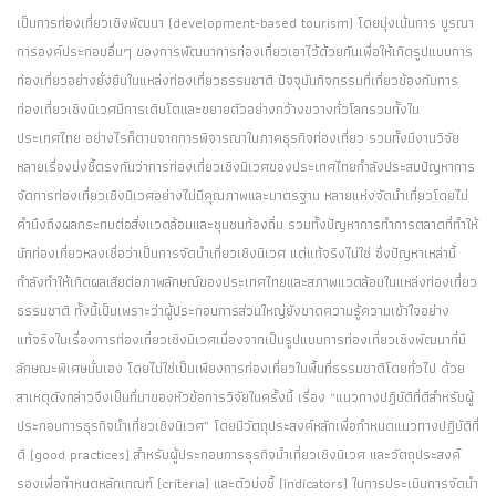
เป็นการท่องเที่ยวเชิงพัฒนา (development-based tourism) โดยมุ่งเน้นการ บูรณา
การองค์ประกอบอื่นๆ ของการพัฒนาการท่องเที่ยวเอาไว้ด้วยกันเพื่อให้เกิดรูปแบบการ
ท่องเที่ยวอย่างยั่งยืนในแหล่งท่องเที่ยวธรรมชาติ ปัจจุบันกิจกรรมที่เกี่ยวข้องกับการ
ท่องเที่ยวเชิงนิเวศมีการเติบโตและขยายตัวอย่างกว้างขวางทั่วโลกรวมทั้งใน
ประเทศไทย อย่างไรก็ตามจากการพิจารณาในภาคธุรกิจท่องเที่ยว รวมทั้งมีงานวิจัย
หลายเรื่องบ่งชี้ตรงกันว่าการท่องเที่ยวเชิงนิเวศของประเทศไทยกำลังประสบปัญหาการ
จัดการท่องเที่ยวเชิงนิเวศอย่างไม่มีคุณภาพและมาตรฐาน หลายแห่งจัดนำเที่ยวโดยไม่
คำนึงถึงผลกระทบต่อสิ่งแวดล้อมและชุมชนท้องถิ่น รวมทั้งปัญหาการทำการตลาดที่ทำให้
นักท่องเที่ยวหลงเชื่อว่าเป็นการจัดนำเที่ยวเชิงนิเวศ แต่แท้จริงไม่ใช่ ซึ่งปัญหาเหล่านี้
กำลังทำให้เกิดผลเสียต่อภาพลักษณ์ของประเทศไทยและสภาพแวดล้อมในแหล่งท่องเที่ยว
ธรรมชาติ ทั้งนี้เป็นเพราะว่าผู้ประกอบการส่วนใหญ่ยังขาดความรู้ความเข้าใจอย่าง
แท้จริงในเรื่องการท่องเที่ยวเชิงนิเวศเนื่องจากเป็นรูปแบบการท่องเที่ยวเชิงพัฒนาที่มี
ลักษณะพิเศษนั่นเอง โดยไม่ใช่เป็นเพียงการท่องเที่ยวในพื้นที่ธรรมชาติโดยทั่วไป ด้วย
สาเหตุดังกล่าวจึงเป็นที่มาของหัวข้อการวิจัยในครั้งนี้ เรื่อง “แนวทางปฏิบัติที่ดีสำหรับผู้
ประกอบการธุรกิจนำเที่ยวเชิงนิเวศ” โดยมีวัตถุประสงค์หลักเพื่อกำหนดแนวทางปฏิบัติที่
ดี (good practices) สำหรับผู้ประกอบการธุรกิจนำเที่ยวเชิงนิเวศ และวัตถุประสงค์
รองเพื่อกำหนดหลักเกณฑ์ (criteria) และตัวบ่งชี้ (indicators) ในการประเมินการจัดนำ