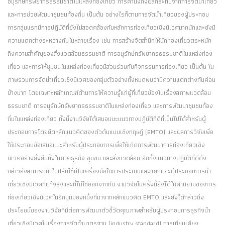
อนุรักษ์ทรัพยากรธรรมชาติในแหล่งท่องเที่ยว การคำนึงถึงผลกระทบจากการจัดนำเที่ยว
และการช่วยพัฒนาชุมชนท้องถิ่น เป็นต้น อย่างไรก็ตามการจัดนำเที่ยวของผู้ประกอบ
การกลุ่มแรกมีการปฏิบัติที่ยังไม่สอดคล้องกับหลักการท่องเที่ยวเชิงนิเวศมากนักและยังมี
ความแตกต่างระหว่างกันในหลายเรื่อง เช่น การสร้างจิตสำนึกให้นักท่องเที่ยวตระหนัก
ถึงความสำคัญของสิ่งแวดล้อมธรรมชาติ การอนุรักษ์ทรัพยากรธรรมชาติในแหล่งท่อง
เที่ยว และการให้ชุมชนในแหล่งท่องเที่ยวมีส่วนร่วมกับกิจกรรมการท่องเที่ยว เป็นต้น ใน
ภาพรวมการจัดนำเที่ยวเชิงนิเวศของกลุ่มตัวอย่างทั้งหมดพบว่ามีความแตกต่างกันค่อน
ข้างมาก โดยเฉพาะหลักเกณฑ์ด้านการให้ความรู้แก่ผู้ที่เกี่ยวข้องในเรื่องสภาพแวดล้อม
ธรรมชาติ การอนุรักษ์ทรัพยากรธรรมชาติในแหล่งท่องเที่ยว และการพัฒนาชุมชนท้อง
ถิ่นในแหล่งท่องเที่ยว ทั้งนี้งานวิจัยได้เสนอแนะแนวทางปฏิบัติที่ดีที่เป็นไปได้สำหรับผู้
ประกอบการโดยยึดหลักแนวคิดของตัวต้นแบบเชิงทฤษฎี (EMTO) และผลการวิจัยเพื่อ
ใช้ประกอบข้อเสนอแนะสำหรับผู้ประกอบการเพื่อให้เกิดการพัฒนาการท่องเที่ยวเชิง
นิเวศอย่างยั่งยืนทั้งในภาคธุรกิจ ชุมชน และสิ่งแวดล้อม อีกทั้งแนวทางปฏิบัติที่ดีดัง
กล่าวยังสามารถนำไปปรับใช้เป็นเครื่องมือในการประเมินและแยกแยะผู้ประกอบการนำ
เที่ยวเชิงนิเวศที่แท้จริงและที่ไม่ใช่ออกจากกัน งานวิจัยในครั้งนี้ยังได้ให้คำนิยามของการ
ท่องเที่ยวเชิงนิเวศในอีกมุมมองหนึ่งที่มาจากหลักแนวคิด EMTO และยังได้กล่าวถึง
ประโยชน์ของงานวิจัยที่มีต่อการพัฒนาตัวชี้วัดคุณภาพสำหรับผู้ประกอบการธุรกิจนำ
เที่ยวเชิงนิเวศในเรื่องการจัดทำมาตรฐาน (industry standard) การเทียบเคียง