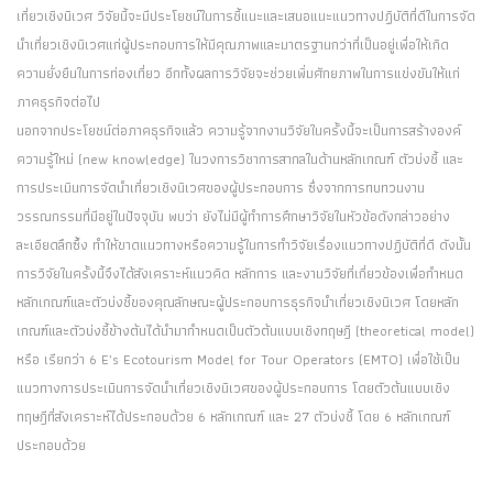
เที่ยวเชิงนิเวศ วิจัยนี้จะมีประโยชน์ในการชี้แนะและเสนอแนะแนวทางปฏิบัติที่ดีในการจัด
นำเที่ยวเชิงนิเวศแก่ผู้ประกอบการให้มีคุณภาพและมาตรฐานกว่าที่เป็นอยู่เพื่อให้เกิด
ความยั่งยืนในการท่องเที่ยว อีกทั้งผลการวิจัยจะช่วยเพิ่มศักยภาพในการแข่งขันให้แก่
ภาคธุรกิจต่อไป
นอกจากประโยชน์ต่อภาคธุรกิจแล้ว ความรู้จากงานวิจัยในครั้งนี้จะเป็นการสร้างองค์
ความรู้ใหม่ (new knowledge) ในวงการวิชาการสากลในด้านหลักเกณฑ์ ตัวบ่งชี้ และ
การประเมินการจัดนำเที่ยวเชิงนิเวศของผู้ประกอบการ ซึ่งจากการทบทวนงาน
วรรณกรรมที่มีอยู่ในปัจจุบัน พบว่า ยังไม่มีผู้ทำการศึกษาวิจัยในหัวข้อดังกล่าวอย่าง
ละเอียดลึกซึ้ง ทำให้ขาดแนวทางหรือความรู้ในการทำวิจัยเรื่องแนวทางปฏิบัติที่ดี ดังนั้น
การวิจัยในครั้งนี้จึงได้สังเคราะห์แนวคิด หลักการ และงานวิจัยที่เกี่ยวข้องเพื่อกำหนด
หลักเกณฑ์และตัวบ่งชี้ของคุณลักษณะผู้ประกอบการธุรกิจนำเที่ยวเชิงนิเวศ โดยหลัก
เกณฑ์และตัวบ่งชี้ข้างต้นได้นำมากำหนดเป็นตัวต้นแบบเชิงทฤษฎี (theoretical model)
หรือ เรียกว่า 6 E’s Ecotourism Model for Tour Operators (EMTO) เพื่อใช้เป็น
แนวทางการประเมินการจัดนำเที่ยวเชิงนิเวศของผู้ประกอบการ โดยตัวต้นแบบเชิง
ทฤษฎีที่สังเคราะห์ได้ประกอบด้วย 6 หลักเกณฑ์ และ 27 ตัวบ่งชี้ โดย 6 หลักเกณฑ์
ประกอบด้วย