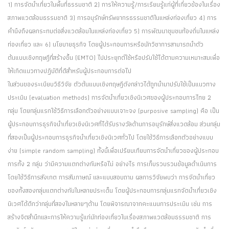
1) การจัดนำเที่ยวในพื้นที่ธรรมชาติ 2) การให้ความรู้/การเรียนรู้แก่ผู้ที่เกี่ยวข้องในเรื่อง
สภาพแวดล้อมธรรมชาติ 3) การอนุรักษ์ทรัพยากรธรรมชาติในแหล่งท่องเที่ยว 4) การ
คำนึงถึงผลกระทบต่อสิ่งแวดล้อมในแหล่งท่องเที่ยว 5) การพัฒนาชุมชนท้องถิ่นในแหล่ง
ท่องเที่ยว และ 6) นโยบายธุรกิจ โดยผู้ประกอบการหรือนักวิชาการสามารถนำตัว
ต้นแบบเชิงทฤษฎีที่สร้างขึ้น (EMTO) ไปประยุกต์ใช้หรือปรับใช้ได้ตามความเหมาะสมเพื่อ
ให้เกิดแนวทางปฏิบัติที่ดีสำหรับผู้ประกอบการต่อไป
ในส่วนของระเบียบวิธีวิจัย ตัวต้นแบบเชิงทฤษฎีดังกล่าวได้ถูกนำมาปรับใช้เป็นแนวทาง
ประเมิน (evaluation methods) การจัดนำเที่ยวเชิงนิเวศของผู้ประกอบการไทย 2
กลุ่ม โดยกลุ่มแรกใช้วิธีการเลือกตัวอย่างแบบเจาะจง (purposive sampling) คือ เป็น
ผู้ประกอบการธุรกิจนำเที่ยวเชิงนิเวศที่ได้รับรางวัลด้านการอนุรักษ์สิ่งแวดล้อม ส่วนกลุ่ม
ที่สองเป็นผู้ประกอบการธุรกิจนำเที่ยวเชิงนิเวศทั่วไป โดยใช้วิธีการเลือกตัวอย่างแบบ
ง่าย (simple random sampling) ทั้งนี้เพื่อเปรียบเทียบการจัดนำเที่ยวของผู้ประกอบ
การทั้ง 2 กลุ่ม ว่ามีความแตกต่างกันหรือไม่ อย่างไร การเก็บรวบรวมข้อมูลดำเนินการ
โดยใช้วิธีการสังเกต การสัมภาษณ์ และแบบสอบถาม ผลการวิจัยพบว่า การจัดนำเที่ยว
ของทั้งสองกลุ่มแตกต่างกันในหลายประเด็น โดยผู้ประกอบการกลุ่มแรกจัดนำเที่ยวเชิง
นิเวศได้ดีกว่ากลุ่มที่สองในหลายๆด้าน โดยพิจารณาจากคะแนนการประเมิน เช่น การ
สร้างจิตสำนึกและการให้ความรู้แก่นักท่องเที่ยวในเรื่องสภาพแวดล้อมธรรมชาติ การ