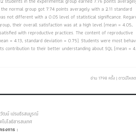
32 students in the experimental group earned 7.76 points averagel
 the normal group got 7.74 points averagely with a 2.11 standard
s not different with a 0.05 level of statistical significance. Regar
group, their overall satisfaction was at a high level (mean = 4.05,
atisfied with reproductive practices. The content of reproductive
mean = 4.13, standard deviation = 0.75). Students were most behavi
 its contribution to their better understanding about SQL (mean = 4.
อ่าน 1798 ครั้ง | ดาวน์โหลด
วัฒน์ เปรมธีรสมบูรณ์
โนโลยีสารสนเทศ
ครงการ :