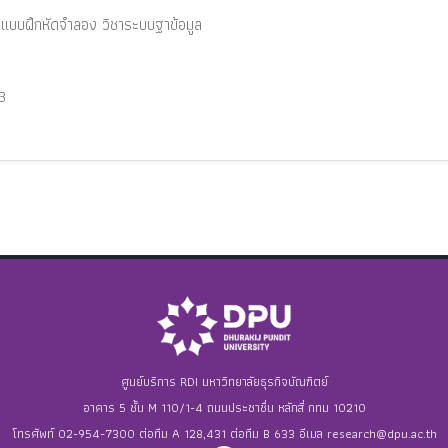
น , แบบฝึกหัดจำลอง วิชาระบบฐาข้อมูล
3
ศูนย์บริการ RDI มหาวิทยาลัยธุรกิจบัณฑิตย์
อาคาร 5 ชั้น M 110/1-4 ถนนประชาชื่น หลักสี่ กทม 10210
โทรศัพท์ 02-954-7300 ต่อทีม A 128,431 ต่อทีม B 633 อีเมล
research@dpu.ac.th