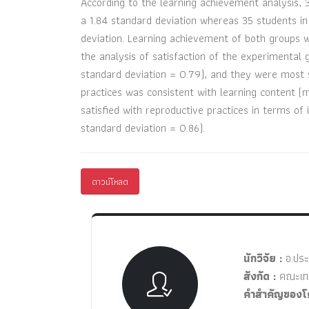
According to the learning achievement analysis, 
a 1.84 standard deviation whereas 35 students in
deviation. Learning achievement of both groups wa
the analysis of satisfaction of the experimental 
standard deviation = 0.79), and they were most s
practices was consistent with learning content (
satisfied with reproductive practices in terms of
standard deviation = 0.86).
ดาวน์โหลด
นักวิจัย :
อ.ประ
สังกัด :
คณะเทค
คำสำคัญของโ