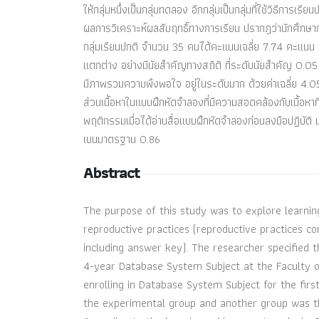
ให้กลุ่มหนึ่งเป็นกลุ่มทดลอง อีกกลุ่มเป็นกลุ่มที่ใช้วิธีการเรียน
ผลการวิเคราะห์ผลสัมฤทธิ์ทางการเรียน ปรากฎว่านักศึกษ
กลุ่มเรียนปกติ จำนวน 35 คนได้คะแนนเฉลี่ย 7.74 คะแนน ค
แตกต่าง อย่างมีนัยสำคัญทางสถิติ ที่ระดับนัยสำคัญ 0.0
มีภาพรวมความพึงพอใจ อยู่ในระดับมาก ด้วยค่าเฉลี่ย 4.0
ส่วนเนื้อหาในแบบฝึกหัดจำลองที่มีความสอดคล้องกับเนื้อหา
พฤติกรรมเมื่อได้อ่านสื่อแบบฝึกหัดจำลองก่อนลงมือปฏิบัติ มากท
เบนมาตรฐาน 0.86
Abstract
The purpose of this study was to explore learni
reproductive practices (reproductive practices co
including answer key). The researcher specified t
4-year Database System Subject at the Faculty 
enrolling in Database System Subject for the firs
the experimental group and another group was t