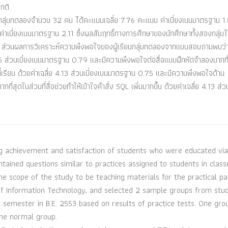
ปกติ
ากลุ่มทดลองจำนวน 32 คน ได้คะแนนเฉลี่ย 7.76 คะแนน ค่าเบี่ยงเบนมาตรฐาน 1
่าเบี่ยงเบนมาตรฐาน 2.11 ซึ่งผลสัมฤทธิ์ทางการศึกษาของนักศึกษาทั้งสองกลุ่มไ
5 ส่วนผลการวิเคราะห์ความพึงพอใจของผู้เรียนกลุ่มทดลองจากแบบสอบถามพบว่า ผ
5 ส่วนเบี่ยงเบนมาตรฐาน 0.79 และมีความพึงพอใจต่อสื่อแบบฝึกหัดจำลองมากที
ที่เรียน ด้วยค่าเฉลี่ย 4.13 ส่วนเบี่ยงเบนมาตรฐาน 0.75 และมีความพึงพอใจด้าน
ี่สุดในส่วนที่สื่อช่วยทำให้เข้าใจคำสั่ง SQL เพิ่มมากขึ้น ด้วยค่าเฉลี่ย 4.13 ส่วน
ng achievement and satisfaction of students who were educated via
ntained questions similar to practices assigned to students in clas
he scope of the study to be teaching materials for the practical pa
of Information Technology, and selected 2 sample groups from stu
t semester in B.E. 2553 based on results of practice tests. One gr
he normal group.