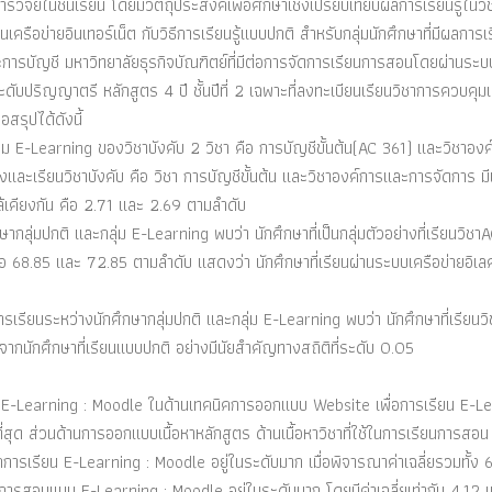
วิจัยในชั้นเรียน โดยมีวัตถุประสงค์เพื่อศึกษาเชิงเปรียบเทียบผลการเรียนรู้ในว
อข่ายอินเทอร์เน็ต กับวิธีการเรียนรู้แบบปกติ สำหรับกลุ่มนักศึกษาที่มีผลการเ
ารบัญชี มหาวิทยาลัยธุรกิจบัณฑิตย์ที่มีต่อการจัดการเรียนการสอนโดยผ่านระบ
กษาระดับปริญญาตรี หลักสูตร 4 ปี ชั้นปีที่ 2 เฉพาะที่ลงทะเบียนเรียนวิชาการควบคุ
รุปได้ดังนี้
ุ่ม E-Learning ของวิชาบังคับ 2 วิชา คือ การบัญชีขั้นต้น(AC 361) และวิชาองค
างและเรียนวิชาบังคับ คือ วิชา การบัญชีขั้นต้น และวิชาองค์การและการจัดการ ม
้เคียงกัน คือ 2.71 และ 2.69 ตามลำดับ
ลุ่มปกติ และกลุ่ม E-Learning พบว่า นักศึกษาที่เป็นกลุ่มตัวอย่างที่เรียนวิชาA
อ 68.85 และ 72.85 ตามลำดับ แสดงว่า นักศึกษาที่เรียนผ่านระบบเครือข่ายอิเ
รเรียนระหว่างนักศึกษากลุ่มปกติ และกลุ่ม E-Learning พบว่า นักศึกษาที่เรียนว
ากนักศึกษาที่เรียนแบบปกติ อย่างมีนัยสำคัญทางสถิติที่ระดับ 0.05
บ E-Learning : Moodle ในด้านเทคนิคการออกแบบ Website เพื่อการเรียน E-L
สุด ส่วนด้านการออกแบบเนื้อหาหลักสูตร ด้านเนื้อหาวิชาที่ใช้ในการเรียนการสอน
กการเรียน E-Learning : Moodle อยู่ในระดับมาก เมื่อพิจารณาค่าเฉลี่ยรวมทั้ง 6
การสอนแบบ E-Learning : Moodle อยู่ในระดับมาก โดยมีค่าเฉลี่ยเท่ากับ 4.12 