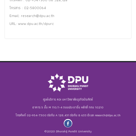
โทรสาร : 02-5800064
Email:
research@dpu.ac.th
URL: www.dpu.ac.th/dpurc
ศูนย์บริการ RDI มหาวิทยาลัยธุรกิจบัณฑิตย์
อาคาร 5 ชั้น M 110/1-4 ถนนประชาชื่น หลักสี่ กทม 10210
โทรศัพท์ 02-954-7300 ต่อทีม A 128,431 ต่อทีม B 633 อีเมล
research@dpu.ac.th
©2020 Dhurakij Pundit University