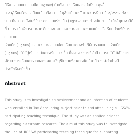
วิธีการสอนแบบร่วมมือ (Jigsaw) ทำให้ผลการเรียนของนักศึกษาสูงขึ้น
3.2 ผู้เรียนที่ลงทะเบียนเรียนวิชาการบัญชีภาษีอากรในภาคการศึกษาที่ 2/2552 ทั้ง 3
กลุ่ม มีความสนใจในวิธีการสอนแบบร่วมมือ (Jigsaw) แตกต่างกัน ตามนัยสำคัญทางสถิติ
ที่ 0.05 เมื่อพิจารณาค่าเฉลี่ยของคะแนนพบว่าคะแนนความสนใจหลังเรียนด้วยวิธีการ
สอนแบบ
ร่วมมือ (Jigsaw) จะมากกว่าคะแนนก่อนเรียน แสดงว่า วิธีการสอนแบบร่วมมือ
(Jigsaw) ทำให้ผู้เรียนสนใจการเรียนมากขึ้น ซึ่งผลจากการวิจัยนี้สามารถนำไปใช้ในการ
พัฒนาการเรียนการสอนของคณะบัญชีในรายวิชาการบัญชีภาษีอากรได้อย่างมี
ประสิทธิผลยิ่งขึ้น
Abstract
This study is to investigate an achievement and an intention of students
who enrolled in Tax Accounting subject prior to and after using a JIGSAW
participating teaching technique. The study was an applied science
regarding classroom research. The aim of this study was to investigate
the use of JIGSAW participating teaching technique for supporting