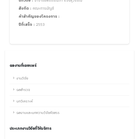
นักวิจัย :
อาจารย์พรรรณิภา แจ้งสุวรรณ์
สังกัด :
คณะการบัญชี
คำสำคัญของโครงการ :
ปีที่เสร็จ :
2553
ผลงานที่เผยแพร่
งานวิจัย
ผลสำรวจ
บทวิเคราะห์
ผลงานและบทความวิจัยคัดสรร
ประเภทงานวิจัยที่ให้บริการ