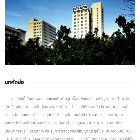
บทคัดย่อ
งานวิจัยนี้เป็นการออกแบบและประดิษฐ์เครื่องเขียนเสมือนจริงฐานการเฝ้าระวัง
สำหรับอุปกรณ์ตรวจวัด (MVW4 MD) โดยนำเสนอวิธีตรวจวัดสัญาณจากอุปกรณ์
ตรวจวัดแบบแอนะล็อกและอุปกรณ์ตรวจวัดแบบดิจิทัล การประมวลผลภาพจาก
อุปกรณ์ตรวจวัดสามารถอธิบายบายดังต่อไปนี้ 1)(MVW4 MD) แบบแอนะล็อก :
เทคนิคการประมวลผลภาพสำหรับการตรวจจับค่าสัญญาณโดยใช้ระดับความเข้มแสง
และระดับองค์ประกอบของภาพด้วยวิธีวัดค่ามุม พบว่าขั้นตอนวิธีและพารามิเตอร์ที่นำ