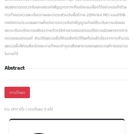
เสนอสามารถตรวจจับและแสดงค่าสัญญาณจากเคื่องมือแอนะล็อกได้อย่างแม่นยำด้วย
การกำหนดความละเอียดภาพและมาตราส่วนเชิงพื้นที่ภาพ 2)(MVW4 MD) แบบดิจิทัล :
เทคนิคการประมวลผลภาพสำหรับการตรวจจับค่าสัญญาณโดยใช้ระดับความเข้มแสง
และระดับองค์ประกอบสีของภาพด้วยวิธีค่ากลางขอบเซกเมนต์มีความผิดพลาดจากการ
ตรวจขอบเซกเมนต์ ส่วนวิธีผลรวมพื้นที่ส่วนเส้นกริดให้ผลที่แม่นยำเนื่องจากการคำนวณ
ผลรวมพื้นที่ส่วนเส้นกริดและการกำหนดค่าจุดเปลี่ยนสามารถลดผลกระทบสัฯฯณรบกวน
ในภาพได้
Abstract
ดาวน์โหลด
อ่าน 1210 ครั้ง | ดาวน์โหลด 0 ครั้ง