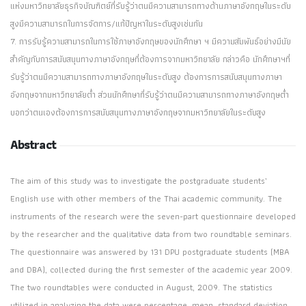
แห่งมหาวิทยาลัยธุรกิจบัณฑิตย์ที่รับรู้ว่าตนมีความสามารถทางด้านภาษาอังกฤษในระดับ
สูงมีความสามารถในการจัดการ/แก้ปัญหาในระดับสูงเช่นกัน
7. การรับรู้ความสามารถในการใช้ภาษาอังกฤษของนักศึกษา ฯ มีความสัมพันธ์อย่างมีนัย
สำคัญกับการสนับสนุนทางภาษาอังกฤษที่ต้องการจากมหาวิทยาลัย กล่าวคือ นักศึกษาฯที่
รับรู้ว่าตนมีความสามารถทางภาษาอังกฤษในระดับสูง ต้องการการสนับสนุนทางภาษา
อังกฤษจากมหาวิทยาลัยต่ำ ส่วนนักศึกษาที่รับรู้ว่าตนมีความสามารถทางภาษาอังกฤษต่ำ
บอกว่าตนเองต้องการการสนับสนุนทางภาษาอังกฤษจากมหาวิทยาลัยในระดับสูง
Abstract
The aim of this study was to investigate the postgraduate students’
English use with other members of the Thai academic community. The
instruments of the research were the seven-part questionnaire developed
by the researcher and the qualitative data from two roundtable seminars.
The questionnaire was answered by 131 DPU postgraduate students (MBA
and DBA), collected during the first semester of the academic year 2009.
The two roundtables were conducted in August, 2009. The statistics
utilized in analyzing the data were percentage, mean, standard deviation,