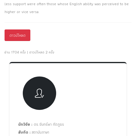
less support were often those whose English ability was perceived to be
higher or vice versa.
ดาวน์โหลด
อ่าน 1704 ครั้ง | ดาวน์โหลด 2 ครั้ง
นักวิจัย :
ดร.จันทร์พา ทัดภูธร
สังกัด :
สถาบันภาษา