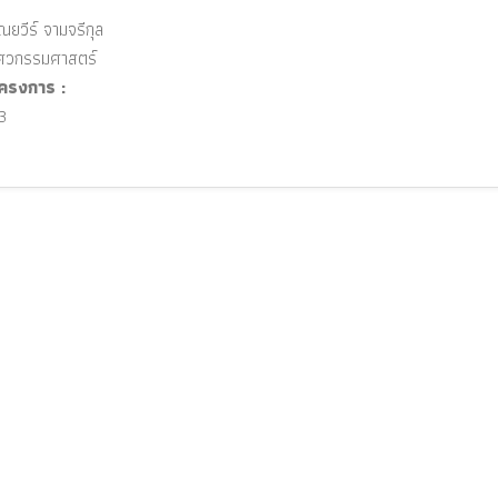
ยวีร์ จามจรีกุล
วกรรมศาสตร์
ครงการ :
3