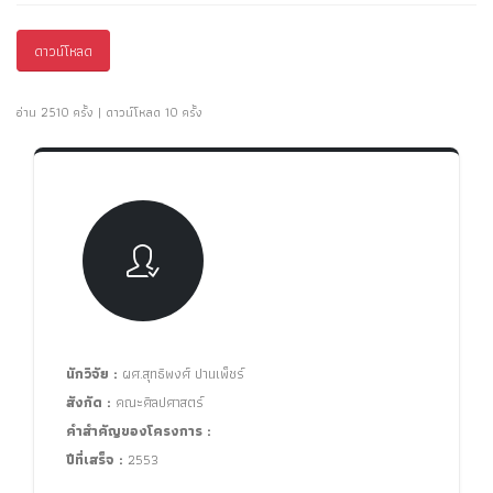
ดาวน์โหลด
อ่าน 2510 ครั้ง | ดาวน์โหลด 10 ครั้ง
นักวิจัย :
ผศ.สุทธิพงศ์ ปานเพ็ชร์
สังกัด :
คณะศิลปศาสตร์
คำสำคัญของโครงการ :
ปีที่เสร็จ :
2553