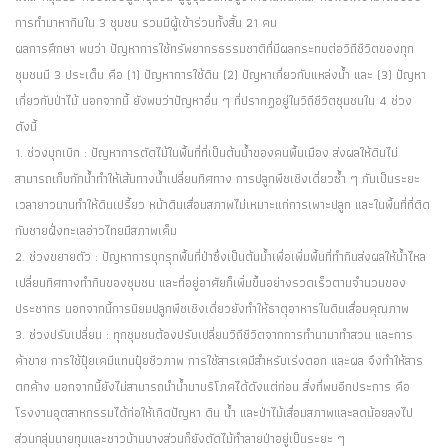
การทำมาหากินใน 3 ชุมชน รวมมีผู้เข้าร่วมทั้งสิ้น 21 คน
ผลการศึกษา พบว่า ปัญหาการใช้ทรัพยากรธรรมชาติที่มีผลกระทบต่อวิถีชีวิตของทุก
ชุมชนมี 3 ประเด็น คือ (1) ปัญหาการใช้ดิน (2) ปัญหาเกี่ยวกับแหล่งน้ำ และ (3) ปัญหา
เกี่ยวกับป่าไม้ นอกจากนี้ ยังพบว่าปัญหาอื่น ๆ ที่ปรากฏอยู่ในวิถีชีวิตชุมชนใน 4 ช่วง
ดังนี้
1. ช่วงบุกเบิก : ปัญหาการตัดไม้ในพื้นที่ที่เป็นต้นน้ำของคนพื้นเมือง ส่งผลให้ดินไม่
สามารถเก็บกักน้ำทำให้เส้นทางน้ำเปลี่ยนทิศทาง การปลูกพืชเชิงเดี่ยวซ้ำ ๆ กันเป็นระยะ
เวลายาวนานทำให้ดินเปรี้ยว หน้าดินเสื่อมสภาพไม่เหมาะแก่การเพาะปลูก และในพื้นที่ที่ติด
กับชายฝั่งทะเลอ่าวไทยมีสภาพเค็ม
2. ช่วงขยายตัว : ปัญหาการบุกรุกพื้นที่ป่าซึ่งเป็นต้นน้ำเพื่อเพิ่มพื้นที่ทำกินส่งผลให้น้ำไหล
เปลี่ยนทิศทางทำกินของชุมชน และที่อยู่อาศัยก็เพิ่มขึ้นอย่างรวดเร็วตามจำนวนของ
ประชากร นอกจากนี้การนิยมปลูกพืชเชิงเดี่ยวยังทำให้ธาตุอาหารในดินเสื่อมคุณภาพ
3. ช่วงปรับเปลี่ยน : ทุกชุมชนต้องปรับเปลี่ยนวิถีชีวิตจากการทำนามาทำสวน และการ
ค้าขาย การใช้ปุ๋ยเคมีแทนปุ๋ยชีวภาพ การใช้สารเคมีสำหรับเร่งดอก และผล จึงทำให้สาร
ตกค้าง นอกจากนี้ยังไม่สามารถนำน้ำมาบริโภคได้ดังแต่ก่อน สิ่งที่พบอีกประการ คือ
โรงงานอุตสาหกรรมได้ก่อให้เกิดปัญหา ดิน น้ำ และป่าไม้เสื่อมสภาพและลดน้อยลงไป
ส่วนกลุ่มนายทุนและชาวบ้านบางส่วนก็ยังตัดไม้ทำลายป่าอยู่เป็นระยะ ๆ