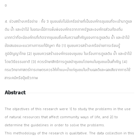
ข
4. ช่วงสร้างเครือข่าย : ทั้ง 3 ชุมชนยังไม่มีเครือข่ายที่เป็นองค์กรชุมชนที่จะเข้ามาดูแล
ดิน น้ำ และป่าไม้ ในขณะนี้มีการพึ่งพิงองค์กรจากภาครัฐและองค์กรส่วนท้องถิ่น
มากกว่าที่จะมีองค์กรที่เกิดจากชุมชนซึ่งเห็นความสำคัญของการดูแลดิน น้ำ และป่าไม้
ข้อเสนอแนะแนวทางการแก้ปัญหา คือ (1) ชุมชนควรสร้างเครือข่ายการเรียนรู้
ภูมิปัญญาไทย (2) ชุมชนควรสร้างองค์กรของชุมชน ในเรื่องการดูแลดิน น้ำ และป่าไม้
โดยวิธีธรรมชาติ (3) ควรรักษาสิทธิการดูแลป่าชุมชนโดยคนในชุมชนเป็นสำคัญ (4)
กรมวิทยาศาสตร์การเกษตรควรให้คำแนะนำแก่ชุมชนในด้านผลดีและผลเสียจากการใช้
สารเคมีหรือปุ๋ยชีวภาพ
Abstract
The objectives of this research were 1) to study the problems in the use
of natural resources that affect community ways of life, and 2) to
determine the guidelines in order to solve the problems.
This methodology of the research is qualitative. The data collection in this