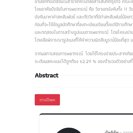
ชาเลือกที่เปิดสอนในสาขาเทคโนดลยีสารสนทศธุรกิจ คณะเทค
โดยอาศัยปัจจัยในการพยากรณ์ คือ วิชาเอกบังคับทั้ง 11 วิ
บังคับมาหาค่าสหสัมพันธ์ และตัดวิชาที่มีต่าสหสัมพันธ์น้
ก่อนที่จะใช้ข้อมูลนักศึกษาที่ลงทะเบียนเรียนตั้งแต่ปีการศึก
และทดสอบในการสร้างรูปแบบการพยากรณ์ โดยโครงข่ายประ
โดยเลือพิจารณารูปแบบที่ให้ค่าความผิดสัมบูรณ์น้อนที่ส
จากผลการสอบการพยากรณ์ โดยใช้โครงข่ายประสาทเทียม
ระดับผลคะแนนได้ถูกต้อง 62.29 % ของจำนวนตัวอย่างที
Abstract
ดาวน์โหลด
นักวิจัย :
อาจาร