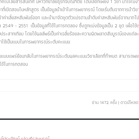
โนโลยีสารสนเทศ มหาวิทยาลัยธุรกิจบัณฑิตย์ โดบเลือกเพียง 1 วิชา มาใช้ในงา
ชาที่เปิดสอนในหลักสูตร เป็นข้อมูลนำเข้าในการพยากรณ์ โดยเริ่มต้นจากการนำวิช
อยกว่าค่าเลี่ยสหสัมพันธ์ออก และนำมาจัดชุดตัวแปรตามลำดับค่าสหสัมพันธ์จากมากไ
ษา 2549 - 2551 เป็นข้อมูลที่ใช้ในการทดลอง ซึ่งถูกแบ่งข้อมูลเป็น 2 ชุด เพื่อใช้เร
สาทเทียม โดยใช้ผลลัพธ์เป็นค่าเฉลี่ยร้อยละความผิดพลาดสัมบูรณ์ของแต่ล
ุด มาใช้เป็นแบบในการพยากรณ์ระดับคะแนน
แบบแพร่ย้อนกลับในการพยากรณ์ระดับผลคะแนนวิชาเลือกที่กำหนด สามารถพ
่ใช้ในการทดสอบ
อ่าน 1472 ครั้ง | ดาวน์โหลด 
ย์ประวัฒน์ เปรมธีรสมบูรณ์