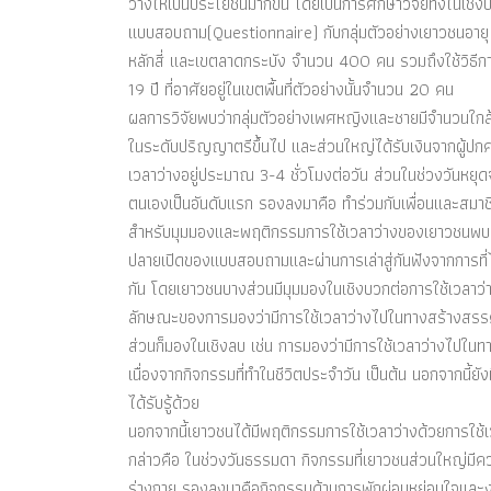
ว่างให้เป็นประโยชน์มากขึ้น โดยเป็นการศึกษาวิจัยทั้งในเช
แบบสอบถาม(Questionnaire) กับกลุ่มตัวอย่างเยาวชนอายุ 
หลักสี่ และเขตลาดกระบัง จำนวน 400 คน รวมถึงใช้วิธีกา
19 ปี ที่อาศัยอยู่ในเขตพื้นที่ตัวอย่างนั้นจำนวน 20 คน
ผลการวิจัยพบว่ากลุ่มตัวอย่างเพศหญิงและชายมีจำนวนใกล้เ
ในระดับปริญญาตรีขึ้นไป และส่วนใหญ่ได้รับเงินจากผู้ป
เวลาว่างอยู่ประมาณ 3-4 ชั่วโมงต่อวัน ส่วนในช่วงวันหยุ
ตนเองเป็นอันดับแรก รองลงมาคือ ทำร่วมกับเพื่อนและสม
สำหรับมุมมองและพฤติกรรมการใช้เวลาว่างของเยาวชนพบว
ปลายเปิดของแบบสอบถามและผ่านการเล่าสู่กันฟังจากการที่ได้พ
กัน โดยเยาวชนบางส่วนมีมุมมองในเชิงบวกต่อการใช้เวลาว่า
ลักษณะของการมองว่ามีการใช้เวลาว่างไปในทางสร้างสรรค์
ส่วนก็มองในเชิงลบ เช่น การมองว่ามีการใช้เวลาว่างไปในทาง
เนื่องจากกิจกรรมที่ทำในชีวิตประจำวัน เป็นต้น นอกจากนี้ย
ได้รับรู้ด้วย
นอกจากนี้เยาวชนได้มีพฤติกรรมการใช้เวลาว่างด้วยการใช
กล่าวคือ ในช่วงวันธรรมดา กิจกรรมที่เยาวชนส่วนใหญ่มี
ร่างกาย รองลงมาคือกิจกรรมด้านการพักผ่อนหย่อนใจและงา