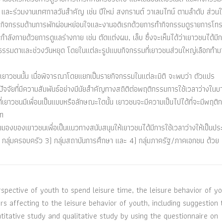
และร่วมงานเทศกาลวันสำคัญ เช่น ปีใหม่ สงกรานต์ วาเลนไทน์ ตามลำดับ ส่วนใ
ทำกิจกรรมด้านการพักผ่อนหย่อนใจและงานอดิเรกด้วยการทำกิจกรรมดูรายการโทร
ลังกายด้วยการดูแลร่างกาย เช่น ตัดแต่งผม, เล็บ ซึ่งจะเห็นได้ว่าเยาวชนได้มี
ันธรรมดาและช่วงวันหยุด โดยในแต่ละรูปแบบกิจกรรมที่เยาวชนส่วนใหญ่เลือกทำม
องเยาวชนนั้น เมื่อพิจารณาโดยแยกเป็นรายกิจกรรมในแต่ละมิติ จะพบว่า ตัวแปร
ยที่มีความสัมพันธ์อย่างมีนัยสำคัญทางสถิติต่อพฤติกรรมการใช้เวลาว่างในบ
ยาวชนมีเพื่อนเป็นแบบหรือลักษณะใดนั้น เยาวชนจะมีความเป็นไปได้ที่จะมีพฤติ
ิท
กมุมมองของเยาวชนเพื่อเป็นแนวทางสนับสนุนให้เยาวชนได้มีการใช้เวลาว่างให้เป็นปร
น 2) กลุ่มครอบครัว 3) กลุ่มสถาบันการศึกษา และ 4) กลุ่มภาครัฐ/ภาคเอกชน ด้วย
rspective of youth to spend leisure time, the leisure behavior of y
ors affecting to the leisure behavior of youth, including suggestion 
titative study and qualitative study by using the questionnaire on