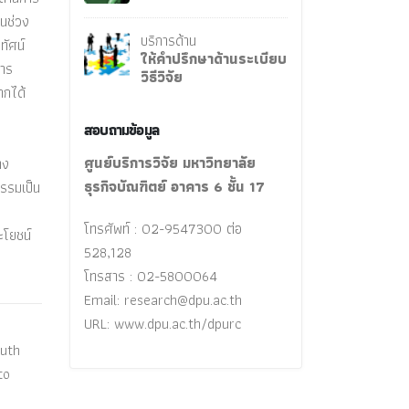
นช่วง
บริการด้าน
ทัศน์
ให้คำปรึกษาด้านระเบียบ
การ
วิธีวิจัย
ากได้
สอบถามข้อมูล
ศูนย์บริการวิจัย มหาวิทยาลัย
าง
ธุรกิจบัณฑิตย์ อาคาร 6 ชั้น 17
กรรมเป็น
โทรศัพท์ : 02-9547300 ต่อ
ะโยชน์
528,128
โทรสาร : 02-5800064
Email:
research@dpu.ac.th
URL: www.dpu.ac.th/dpurc
outh
to