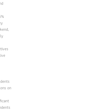
nd
.5%
ey
ekend,
ly
tives
tive
ndents
ions on
ficant
ondents