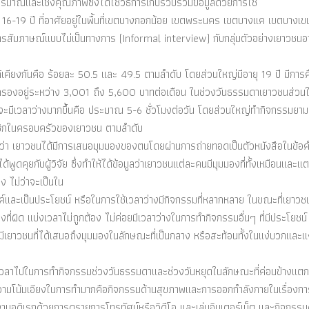
ิงปริมาณและเชิงคุณภาพซึ่งได้ใช้วิธีการเก็บรวบรวมข้อมูลด้วยการใช้
16-19 ปี ที่อาศัยอยู่ในพื้นที่เขตบางกอกน้อย เขตพระนคร เขตบางแค เขตบางเข
รสัมภาษณ์แบบไม่เป็นทางการ (Informal interview) กับกลุ่มตัวอย่างเยาวชนอา
คียงกันคือ ร้อยละ 50.5 และ 49.5 ตามลำดับ โดยส่วนใหญ่มีอายุ 19 ปี มีการศึ
กครองอยู่ระหว่าง 3,001 ถึง 5,600 บาทต่อเดือน ในช่วงวันธรรมดาเยาวชนส่วน
ดจะมีเวลาว่างมากขึ้นคือ ประมาณ 5-6 ชั่วโมงต่อวัน โดยส่วนใหญ่ทำกิจกรรมยามว
าชิกในครอบครัวของเยาวชน ตามลำดับ
่า เยาวชนได้มีการเสนอมุมมองของตนโดยผ่านการถ่ายทอดเป็นตัวหนังสือในข้อ
ูดคุยกับผู้วิจัย ซึ่งทำให้ได้ข้อมูลว่าเยาวชนแต่ละคนมีมุมมองที่ทั้งเหมือนและแ
ง ไม่ว่าจะเป็นใน
และเป็นประโยชน์ หรือในการใช้เวลาว่างมีกิจกรรมที่หลากหลาย ในขณะที่เยาว
ที่ผิด แบ่งเวลาไม่ถูกต้อง ไม่ค่อยมีเวลาว่างในการทำกิจกรรมอื่นๆ ที่มีประโยชน์
ังมีเยาวชนที่ได้เสนอถึงมุมมองในลักษณะที่เป็นกลาง หรือสะท้อนทั้งในแง่บวกและแ
้เวลาไปในการทำกิจกรรมช่วงวันธรรมดาและช่วงวันหยุดในลักษณะที่ค่อนข้างแตก
ความโน้มเอียงในการทำมากคือกิจกรรมด้านสุขภาพและการออกกำลังกายในเรื่องกา
นอดิเรกด้วยการดูรายการโทรทัศน์หรือวิดีโอ และเล่นอินเตอร์เน็ต และกิจกรรม