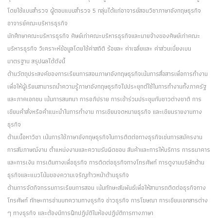
โดยใช้แบบสำรวจ ผู้ตอบแบบสำรวจ 5 กลุ่มได้แก่อาจารย์สอนวิชาภาษาอังกฤษธุรกิจ
อาจารย์คณะบริหารธุรกิจ
นักศึกษาคณะบริหารธุรกิจ ศิษย์เก่าคณะบริหารธุรกิจและนายจ้างของศิษย์เก่าคณะ
บริหารธุรกิจ วิเคราะห์ข้อมูลโดยใช้ค่าสถิติ ร้อยละ ค่าเฉลี่ยและ ค่าส่วนเบี่ยงเบน
มาตรฐาน สรุปผลได้ดังนี้
ด้านวัตถุประสงค์ของการเรียนการสอนภาษาอังกฤษธุรกิจเน้นการสื่อสารเพื่อการทำงาน
เพื่อให้ผู้เรียนสามารถนำความรู้ภาษาอังกฤษธุรกิจไปประยุกต์ใช้ในการทำงานทั้งภาครัฐ
และภาคเอกชน เน้นการสนทนา การอภิปราย การเข้าร่วมประชุมกับชาวต่างชาติ การ
เขียนคำสั่งหรือคำแนะนำในการทำงาน การเขียนจดหมายธุรกิจ และเขียนรายงานทาง
ธุรกิจ
ด้านเนื้อหาวิชา เน้นการใช้ภาษาอังกฤษธุรกิจในการติดต่อทางธุรกิจเช่นการสมัครงาน
การสัมภาษณ์งาน ตำแหน่งงานและความรับผิดชอบ สินค้าและการให้บริการ การธนาคาร
และการเงิน การเดินทางเพื่อธุรกิจ การติดต่อธุรกิจทางโทรศัพท์ การดูงานบริษัทด้าน
ธุรกิจและแนวโน้มของความเจริญก้าวหน้าด้านธุรกิจ
ด้านการจัดกิจกรรมการเรียนการสอน เน้นทักษะสัมพันธ์เพื่อให้สามารถติดต่อธุรกิจทาง
โทรศัพท์ ทักษะการอ่านบทความทางธุรกิจ ข่าวธุรกิจ การโฆษณา การเขียนเอกสารต่าง
ๆ ทางธุรกิจ และต้องมีการฝึกปฏิบัติในห้องปฏิบัติการทางภาษา