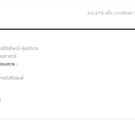
อ่าน 2712 ครั้ง | ดาวน์โหลด 3
์สิริลักษณ์ หุ่นศรีงาม
ปศาสตร์
ครงการ :
าหนังสือพิมพ์
1