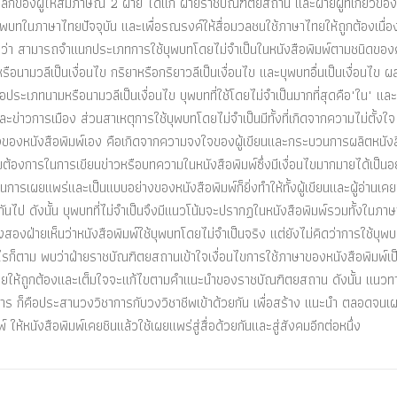
กของผู้ให้สัมภาษณ์ 2 ฝ่าย ได้แก่ ฝ่ายราชบัณฑิตยสถาน และฝ่ายผู้ที่เกี่ยวข้อ
้บุพบทในภาษาไทยปัจจุบัน และเพื่อรณรงค์ให้สื่อมวลชนใช้ภาษาไทยให้ถูกต้องเนื่อ
 พบว่า สามารถจำแนกประเภทการใช้บุพบทโดยไม่จำเป็นในหนังสือพิมพ์ตามชนิดของคำ
ือนามวลีเป็นเงื่อนไข กริยาหรือกริยาวลีเป็นเงื่อนไข และบุพบทอื่นเป็นเงื่อนไข 
อประเภทนามหรือนามวลีเป็นเงื่อนไข บุพบทที่ใช้โดยไม่จำเป็นมากที่สุดคือ"ใน" และหั
ละข่าวการเมือง ส่วนสาเหตุการใช้บุพบทโดยไม่จำเป็นมีทั้งที่เกิดจากความไม่ตั้งใจ
ของหนังสือพิมพ์เอง คือเกิดจากความจงใจของผู้เขียนและกระบวนการผลิตหนังส
องการในการเขียนข่าวหรือบทความในหนังสือพิมพ์ซึ่งมีเงื่อนไขมากมายได้เป็นอย
การเผยแพร่และเป็นแบบอย่างของหนังสือพิมพ์ก็ยิ่งทำให้ทั้งผู้เขียนและผู้อ่านเคย
่อๆกันไป ดังนั้น บุพบทที่ไม่จำเป็นจึงมีแนวโน้มจะปรากฏในหนังสือพิมพ์รวมทั้งในภา
้งสองฝ่ายเห็นว่าหนังสือพิมพ์ใช้บุพบทโดยไม่จำเป็นจริง แต่ยังไม่คิดว่าการใช้บุพ
างไรก็ตาม พบว่าฝ่ายราชบัณฑิตยสถานเข้าใจเงื่อนไขการใช้ภาษาของหนังสือพิมพ์เป
าษาไทยให้ถูกต้องและเต็มใจจะแก้ไขตามคำแนะนำของราชบัณฑิตยสถาน ดังนั้น แนวท
งการ ก็คือประสานวงวิชาการกับวงวิชาชีพเข้าด้วยกัน เพื่อสร้าง แนะนำ ตลอดจนเ
ให้หนังสือพิมพ์เคยชินแล้วใช้เผยแพร่สู่สื่อด้วยกันและสู่สังคมอีกต่อหนึ่ง