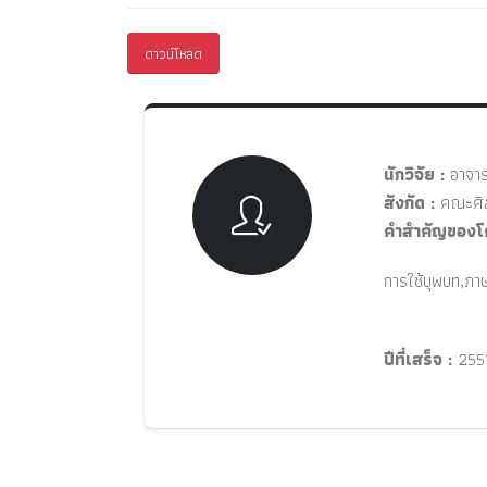
ดาวน์โหลด
นักวิจัย :
อาจารย
สังกัด :
คณะศิล
คำสำคัญของโ
การใช้บุพบท,ภาษ
ปีที่เสร็จ :
255