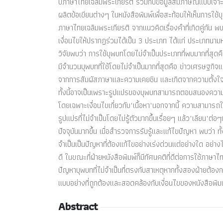
ปีภาษาไทยเฉลิมพระเกียรติ ร่วมกับข้อมูลสัมภาษณ์แบบเจาะลึ
ผลิตข้อเขียนต่างๆ ในหนังสือพิมพ์เพื่อสะท้อนให้เห็นการใช
ภาษาไทยเฉลิมพระเกียรติ จากแนวคิดเรื่องคำที่เกิดคู่กัน
เงื่อนไขให้ปรากฏร่วมได้เป็น 3 ประเภท ได้แก่ ประเภทนามหร
วิจัยพบว่า การใช้บุพบทโดยไม่จำเป็นประเภทที่พบมากที่สุดคื
มีจำนวนบุพบทที่ใช้โดยไม่จำเป็นมากที่สุดคือ ข่าวเศรษฐกิจแ
จากการสัมผัสภาษาและความเคยชิน และเกิดจากความตั้งใจ
ทั้งนี้อาจเป็นเพราะรูปแปรของบุพบทสามารถตอบสนองความต้
โดยเฉพาะเงื่อนไขเกี่ยวกับ"เนื้อหา"นอกจากนี้ ความสามารถใน
รูปแปรที่ไม่จำเป็นโดยไม่รู้ตัวมากขึ้นเรื่อยๆ แล้ว"เลียน"ต
ปัจจุบันมากขึ้น เมื่อสำรวจการรับรู้และแก้ไขปัญหา พบว่า ทั
จำเป็นเป็นปัญหาที่ต้องแก้ไขอย่างเร่งด่วนแต่อย่างใด อย่
ดี ในขณะที่ฝ่ายหนังสือพิมพ์ก็มีทัศนคติที่ดีต่อการใช้ภ
ปัญหาบุพบทที่ไม่จำเป็นที่ตรงกับสาเหตุหากทั้งสองฝ่ายต้อ
แบบอย่างที่ถูกต้องและสอดคล้องกับเงื่อนไขของหนังสือพิมพ์ 
Abstract