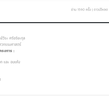
อ่าน 1590 ครั้ง | ดาวน์โหลด 
์วีระ ศรีอริยะกุล
วกรรมศาสตร์
ครงการ :
ลือก และ อบแห้ง
1