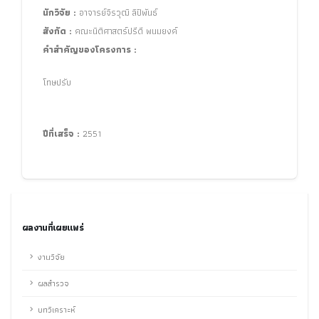
นักวิจัย :
อาจารย์จิรวุฒิ ลิปิพันธ์
สังกัด :
คณะนิติศาสตร์ปรีดี พนมยงค์
คำสำคัญของโครงการ :
โทษปรับ
ปีที่เสร็จ :
2551
ผลงานที่เผยแพร่
งานวิจัย
ผลสำรวจ
บทวิเคราะห์