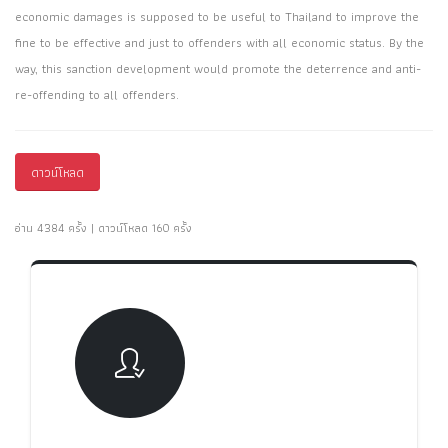
economic damages is supposed to be useful to Thailand to improve the
fine to be effective and just to offenders with all economic status. By the
way, this sanction development would promote the deterrence and anti-
re-offending to all offenders.
ดาวน์โหลด
อ่าน 4384 ครั้ง | ดาวน์โหลด 160 ครั้ง