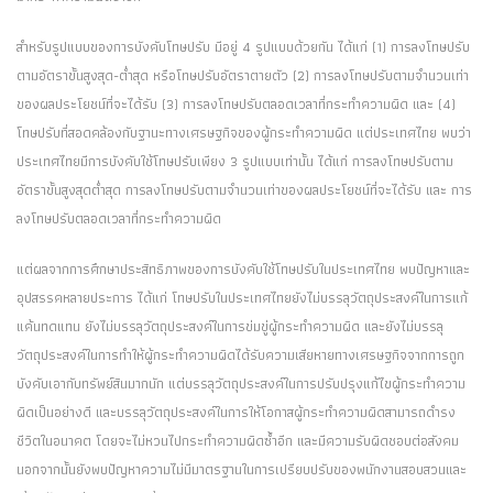
สำหรับรูปแบบของการบังคับโทษปรับ มีอยู่ 4 รูปแบบด้วยกัน ได้แก่ (1) การลงโทษปรับ
ตามอัตราขั้นสูงสุด-ต่ำสุด หรือโทษปรับอัตราตายตัว (2) การลงโทษปรับตามจำนวนเท่า
ของผลประโยชน์ที่จะได้รับ (3) การลงโทษปรับตลอดเวลาที่กระทำความผิด และ (4)
โทษปรับที่สอดคล้องกับฐานะทางเศรษฐกิจของผู้กระทำความผิด แต่ประเทศไทย พบว่า
ประเทศไทยมีการบังคับใช้โทษปรับเพียง 3 รูปแบบเท่านั้น ได้แก่ การลงโทษปรับตาม
อัตราขั้นสูงสุดต่ำสุด การลงโทษปรับตามจำนวนเท่าของผลประโยชน์ที่จะได้รับ และ การ
ลงโทษปรับตลอดเวลาที่กระทำความผิด
แต่ผลจากการศึกษาประสิทธิภาพของการบังคับใช้โทษปรับในประเทศไทย พบปัญหาและ
อุปสรรคหลายประการ ได้แก่ โทษปรับในประเทศไทยยังไม่บรรลุวัตถุประสงค์ในการแก้
แค้นทดแทน ยังไม่บรรลุวัตถุประสงค์ในการข่มขู่ผู้กระทำความผิด และยังไม่บรรลุ
วัตถุประสงค์ในการทำให้ผู้กระทำความผิดได้รับความเสียหายทางเศรษฐกิจจากการถูก
บังคับเอากับทรัพย์สินมากนัก แต่บรรลุวัตถุประสงค์ในการปรับปรุงแก้ไขผู้กระทำความ
ผิดเป็นอย่างดี และบรรลุวัตถุประสงค์ในการให้โอกาสผู้กระทำความผิดสามารถดำรง
ชีวิตในอนาคต โดยจะไม่หวนไปกระทำความผิดซ้ำอีก และมีความรับผิดชอบต่อสังคม
นอกจากนั้นยังพบปัญหาความไม่มีมาตรฐานในการเปรียบปรับของพนักงานสอบสวนและ