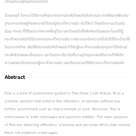
เจ้าพนักงานฝ่ายปกครองด้วย
ด้วยเหตุนี้ จึงควรได้มีการศึกษามาตรการบังคับโทษปรับในต่างประเทศที่สอดคล้องกับ
ฐานะทางเศรษฐกิจและรายได้ของผู้กระทำความผิด อันได้แก่ โทษปรับระบบวันปรับ
(Day Fine) ที่ใช้ในประเทศภาคพื้นยุโรป และโทษปรับที่ใกล้เคียงกับผลประโยชน์ที่ผู้
กระทำความผิดได้รับจากการกระทำความผิด มาพิจารณาถึงความเป็นไปได้ที่จะนำมาใช้
ในประเทศไทย เพื่อให้สามารถบังคับโทษปรับได้กับผู้กระทำความผิดทุกฐานะได้อย่างมี
ประสิทธิภาพและเป็นธรรม และในขณะเดียวกันก็บรรลุวัตถุประสงค์ในการทำให้เกิด
ความสาสมเข็ดหลาบแก่ผู้กระทำความผิด และป้องปรามมิให้มีการกระทำความผิดอีก
Abstract
Fine is a kind of punishment quoted in Thai Penal Code Article 18 as a
criminal sanction that enforce the offenders’ properties without any
further punishment such as imprisonment or else. Moreover, fine is
enforceable to both individuals and business entities. The main purpose
of fine are deterring offenders’ economy and personal ethics that remind
them not establish crime again.