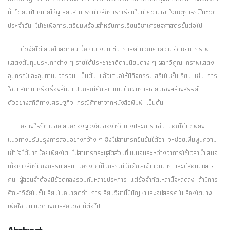
นี้ โดยมีเป้าหมายให้ผู้เรียนสามารถนำหลักการที่เรียนไปทำความเข้าใจเหตุการณ์ในชีวิต
ประจำวัน ไม่ใช่เพื่อการเตรียมพร้อมสำหรับการเรียนวิชาเศรษฐศาสตร์ขั้นต่อไป
ผู้วิจัยได่เสนอให้ลดทอนเนื้อหาบางบทเช่น การคำนวณค่าความยืดหยุ่น กราฟ
แสดงต้นทุนประเภทต่าง ๆ รายได้ประชาชาติตามนิยมต่าง ๆ ผลทวีคูณ กราฟแสดง
อุปกรณ์และอุปทานมวลรวม เป็นต้น แล้วเสนอให้มีกิจกรรมเสริมในชั้นเรียน เช่น การ
ใช้บทสนทนาหรือเรื่องสั้นมาเป็นกรณีศึกษา แบบฝึกฝนการเขียนเชิงสร้างสรรค์
ตัวอย่างสถิติทางเศรษฐกิจ กรณีศึกษาจากหนังสือพิมพ์ เป็นต้น
อย่างไรก็ตามข้อเสนอของผู้วิจัยมีข้อจำกัดบางประการ เช่น บอกได้แต่พียง
แนวทางปรับปรุงการสอนอย่างกว้าง ๆ ซึ่งไม่สามารถยืนย้นได้ว่า จะช่วยเพิ่มพูนความ
เข้าใจได้มากน้อยเพียงใด ไม่สามารถระบุสัดส่วนที่แน่นอนระหว่างวาการใช้เวลานำเสนอ
เนื้อหาหลักกับกิจกรรมเสริม นอกจากนี้ในกรณีมีนักศึกษาจำนวนมาก และผู้สอนมีหลาย
คน ผู้สอนจำต้องมีข้อตกลงร่วมกันหลายประการ แต่ข้อจำกัดเหล่านี้จะลดลง ถ้ามีการ
ศึกษาวิจัยในชั้นเรียนในอนาคตว่า การเรียนวิชานี้มีปัญหาและอุปสรรคในเรื่องใดบ่าง
เพื่อใช้เป็นแนวทางการสอนวิชานี้ต่อไป