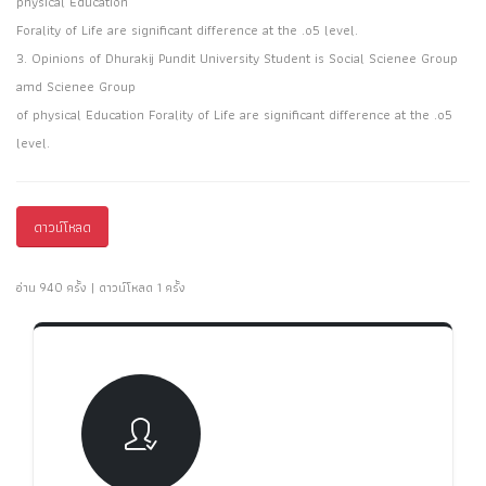
physical Education
Forality of Life are significant difference at the .o5 level.
3. Opinions of Dhurakij Pundit University Student is Social Scienee Group
amd Scienee Group
of physical Education Forality of Life are significant difference at the .o5
level.
ดาวน์โหลด
อ่าน 940 ครั้ง | ดาวน์โหลด 1 ครั้ง