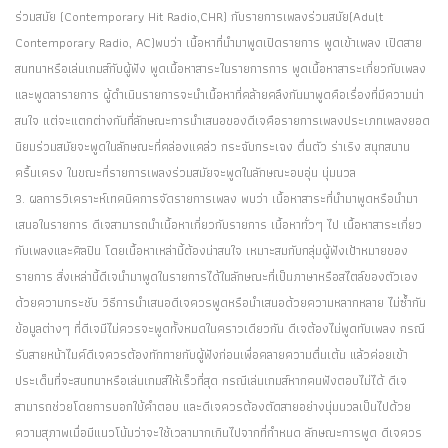
ร่วมสมัย (Contemporary Hit Radio,CHR) กับรายการเพลงร่วมสมัย(Adult
Contemporary Radio, AC)พบว่า เนื้อหาที่นำมาพูดเปิดรายการ พูดเข้าเพลง เปิดสาย
สนทนาหรือเล่นเกมส์กับผู้ฟัง พูดเนื้อหาสาระในรายการการ พูดเนื้อหาสาระเกี่ยวกับเพลง
และพูดลารายการ ผู้ดำเนินรายการจะนำเนื้อหาที่คล้ายคลึงกันมาพูดคือเรื่องที่มีความน่า
สนใจ แต่จะแตกต่างกันที่ลักษณะการนำเสนอของดีเจคือรายการเพลงประเภทเพลงยอด
นิยมร่วมสมัยจะพูดในลักษณะที่คล่องแคล่ว กระฉับกระเฉง ตื่นตัว ร่าเริง สนุกสนาน
ครื้นเครง ในขณะที่รายการเพลงร่วมสมัยจะพูดในลักษณะอบอุ่น นุ่มนวล
3. ผลการวิเคราะห์เทคนิคการจัดรายการเพลง พบว่า เนื้อหาสาระที่นำมาพูดหรือนำมา
เสนอในรายการ ดีเจสามารถนำเนื้อหาเกี่ยวกับรายการ เนื้อหาทั่วๆ ไป เนื้อหาสาระเกี่ยว
กับเพลงและศิลปิน โดยเนื้อหาเหล่านี้ต้องน่าสนใจ เหมาะสมกับกลุ่มผู้ฟังเป้าหมายของ
รายการ สิ่งเหล่านี้ดีเจนำมาพูดในรายการได้ในลักษณะที่เป็นภาษาหรือสไตล์ของตัวเอง
ด้วยความกระชับ วิธีการนำเสนอดีเจควรพูดหรือนำเสนอด้วยความหลากหลาย ไม่ซ้ำกัน
ข้อมูลต่างๆ ที่ดีเจมีไม่ควรจะพูดทั้งหมดในคราวเดียวกัน ดีเจต้องไม่พูดทับเพลง กรณี
รับสายหน้าไมค์ดีเจควรต้องทักทายกับผู้ฟังก่อนเพื่อคลายความตื่นเต้น แล้วค่อยเข้า
ประเด็นที่จะสนทนาหรือเล่นเกมส์ให้เร็วที่สุด กรณีเล่นเกมส์หากคนฟังตอบไม่ได้ ดีเจ
สามารถช่วยโดยการบอกใบ้คำตอบ และดีเจควรต้องตัดสายอย่างนุ่มนวลเป็นไปด้วย
ความสุภาพเมื่อมีแนวโน้มว่าจะใช้เวลามากเกินไปจากที่กำหนด ลักษณะการพูด ดีเจควร