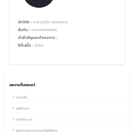
นักวิจัย :
อาจารย์อุไร คงคาหลวง
สังกัด :
คณะนิเทศศาสตร์
คำสำคัญของโครงการ :
ปีที่เสร็จ :
2550
ผลงานที่เผยแพร่
งานวิจัย
ผลสำรวจ
บทวิเคราะห์
ผลงานและบทความวิจัยคัดสรร