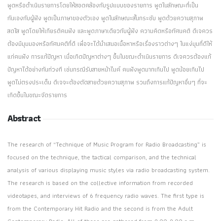
พูดหรือดำเนินรายการโดยให้สอดคล้องกับรูปแบบของรายการ พูดในลักษณะที่เป็น
กันเองกับผู้ฟัง พูดเป็นภาษาของตัวเอง พูดในลักษณะสั้นกระชับ พูดด้วยความสุภาพ
สดใส พูดโดยให้เกียรติคนฟัง และพูดภาษาเดียวกับผู้ฟัง ความคิดหรือทัศนคติ ดีเจควร
ต้องมีมุมมองหรือทัศนคติที่ดี เพื่อจะได้นำเสนอเนื้อหาหรือเรื่องราวต่างๆ ในแง่มุมที่ดีให้
แก่คนฟัง การแก้ปัญหา เมื่อเกิดปัญหาต่างๆ ขึ้นในขณะดำเนินรายการ ดีเจควรต้องแก้
ปัญหาได้อย่างทันท่วงที เช่นกรณีรับสายหน้าไมค์ คนฟังพูดมากเกินไป พูดน้อยเกินไป
พูดไม่ตรงประเด็น ดีเจจะต้องตัดสายด้วยความสุภาพ รวมถึงการแก้ปัญหาอื่นๆ ที่จะ
เกิดขึ้นในขณะจัดรายการ
Abstract
The research of “Technique of Music Program for Radio Broadcasting” is
focused on the technique, the tactical comparison, and the technical
analysis of various displaying music styles via radio broadcasting system.
The research is based on the collective information from recorded
videotapes, and interviews of 6 frequency radio waves. The first type is
from the Contemporary Hit Radio and the second is from the Adult