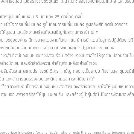
ัดการชุมชน เมื่อสร้างตัวชี้วัดแล้ว ได้นำไปทดลองใช้กับกลุ่มเป้าหมาย และปรับป
รชุมชนเข้มแข็ง มี 5 มิติ และ 25 ตัวชี้วัด ดังนี้
เข้าใจการเปลี่ยนแปลง รู้ขั้นตอนการเปลี่ยนแปลง รู้ผลลัพธ์ที่เกิดขึ้นจากการ
งให้ชุมชน และมีความพร้อมที่จะเผชิญกับสถานการณ์ใหม่ ๆ
าหมายขององค์กร มีการวางแผนงานที่เหมาะสม มีการนำแผนไปสู่การปฏิบัติอย่างมี
ุมชนมีส่วนร่วม และมีการติดตามประเมินผลการปฏิบัติอย่างต่อเนื่อง
้างวิสัยทัศน์ของชุมชนอย่างมีส่วนร่วม สร้างแรงบันดาลใจให้ทุกฝ่ายมีส่วนร่วมใ
ทัศน์อย่างชัดเจน และจัดลำดับความสำคัญก่อนหลังอย่างชัดเจน
ษยสัมพันธ์และผสานประโยชน์ วิเคราะห์ปัญหาอย่างเป็นระบบ ทีมงานและชุมชนมีส
รอื่น และสามารถตรวจสอบและติดตามผลการแก้ปัญหาได้
 เข้าใจสภาพสังคมโดยรอบของชุมชน สื่อสารและสร้างความเข้าใจให้ชุมชนเห็นคว
ภายนอก สร้างศรัทธาให้ชุมชนยอมรับ และสร้างผู้นำรุ่นต่อไปในการพัฒนาองค์ก
 appropriate indicators for any leader who directs the community to become str