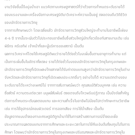
งานวิจัยชิ้นนี้จึงมุ่งนำเอา แนวคิดทางเศรษฐศาสตร์ที่ว่าด้วยการกำหนดระดับรายได้
ของแรงงานและเครื่องมือทางเศรษฐมิติมาวิเคราะห์ความเป็นอยู่ ตลอดจนถึงวิถีชีวิต
ของนักจัดรายการวิทยุ
จากการศึกษาพบว่า โดยเฉลี่ยแล้ว นักจัดรายการวิทยุส่วนใหญ่จะทำงานในอาชีพนี้เพียง
4-6 ปี จากนั้นจะผันตัวไปประกอบอาชีพอื่นซึ่งส่วนใหญ่มักเกี่ยวข้องกับสายงานเดิม เช่น
พิธีกร ครีเอทีฟ เจ้าหน้าที่และผู้บริหารของสถานี เป็นต้น
ผลการวิเคราะห์โดยใช้เศรษฐมิติพบว่ารายได้ต่อชั่วโมงเพิ่มขึ้นตามอายุการทำงาน แต่
เป็นการเพิ่มขึ้นในอัตราที่ลดลง รายได้ต่อชั่วโมงของนักจัดรายการวิทยุในกรุงเทพและ
นักจัดรายการวิทยุที่เปิดเพลงไทยสากลได้รับค่าตอบแทนสูงกว่านักจัดรายการวิทยุในต่าง
จังหวัดและนักจัดรายการวิทยุที่เปิดเพลงประเภทอื่นๆ อย่างไรก็ดี ความแตกต่างของ
ระดับรายได้ระหว่างเพศมีไม่ จากการสัมภาษณ์พบว่า คุณสมบัติส่วนบุคคล เช่น ความ
ซื่อสัตย์ ความตรงต่อเวลา มนุษย์สัมพันธ์ ตลอดจนถึงไหวพริบปฏิภาณ เป็นปัจจัยสำคัญ
ต่อการกำหนดระดับผลตอบแทน และความสำเร็จในอาชีพไม่น้อยไปกว่าทักษะทางวิชาชีพ
เช่น การใช้อุปกรณ์คอมพิวเตอร์ การออกเสียง การใช้นำเสียง เป็นต้น
ข้อมูลจากแบบจำลองทางเศรษฐมิติถูกนำมาใช้ในการสร้างสถานการณ์จำลองเพื่อ
ประมาณการผลตอบแทนจากการศึกษาและระยะเวลาในการใช้คืนเงินต้นที่ลงทุนไปในการ
ศึกษา โดยพบว่านักจัดรายการวิทยุในกรุงเทพและปริมณฑลและนักจัดรายการวิทยุใน