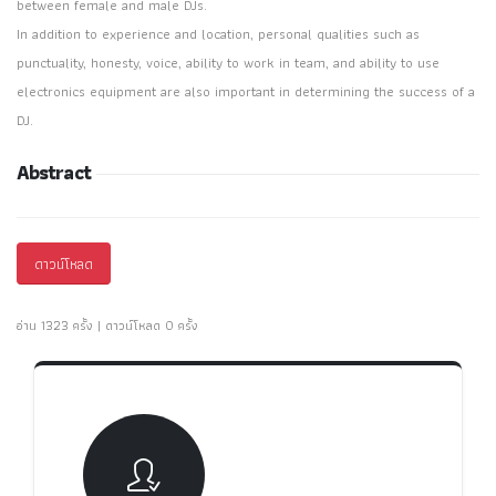
between female and male DJs.
In addition to experience and location, personal qualities such as
punctuality, honesty, voice, ability to work in team, and ability to use
electronics equipment are also important in determining the success of a
DJ.
Abstract
ดาวน์โหลด
อ่าน 1323 ครั้ง | ดาวน์โหลด 0 ครั้ง