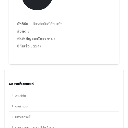
นักวิจัย :
เกียรติอนันต์ ล้วนแก้ว
สังกัด :
คำสำคัญของโครงการ :
ปีที่เสร็จ :
2549
ผลงานที่เผยแพร่
งานวิจัย
ผลสำรวจ
บทวิเคราะห์
ผลงานและบทความวิจัยคัดสรร